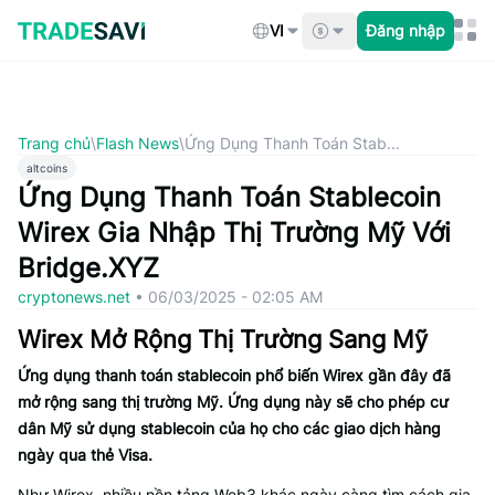
Bỏ
qua
VI
Đăng nhập
nội
dung
Trang chủ
\
Flash News
\
Ứng Dụng Thanh Toán Stab...
altcoins
Ứng Dụng Thanh Toán Stablecoin
Wirex Gia Nhập Thị Trường Mỹ Với
Bridge.XYZ
cryptonews.net
•
06/03/2025 - 02:05 AM
Wirex Mở Rộng Thị Trường Sang Mỹ
Ứng dụng thanh toán stablecoin phổ biến Wirex gần đây đã
mở rộng sang thị trường Mỹ. Ứng dụng này sẽ cho phép cư
dân Mỹ sử dụng stablecoin của họ cho các giao dịch hàng
ngày qua thẻ Visa.
Như Wirex, nhiều nền tảng Web3 khác ngày càng tìm cách gia