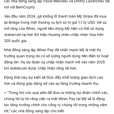
các nhà đồng sáng lập Pavel Matveev và Dmitry Lazarichev đã
nói với BeInCrypto.
Vào đầu năm 2024, gã khổng lồ thanh toán Mỹ Stripe đã mua
lại Bridge trong một thương vụ lịch sử trị giá 1,1 tỷ USD. Với sự
mở rộng của Wirex, người tiêu dùng Mỹ hiện có thể sử dụng
stablecoin tại hơn 80 triệu thương nhân chấp nhận Visa trên
200 quốc gia.
Nhà đồng sáng lập Wirex Pay đã nhấn mạnh Mỹ là một thị
trường quan trọng do có số lượng người dùng tiền điện tử hoạt
động lớn. Họ dự đoán sự chấp nhận mạnh mẽ vào năm 2025
khi stablecoin được chấp nhận rộng rãi hơn.
Động thái này dự kiến sẽ thúc đẩy khối lượng giao dịch cao
hơn và đóng góp đáng kể vào sự tăng trưởng doanh thu.
> “Trong khi còn quá sớm để đưa ra những dự đoán chính xác,
chúng tôi tự tin rằng việc ra mắt Wirex Pay tại Mỹ sẽ là động
lực tăng trưởng chính cho công ty chúng tôi trong những năm
tới,” các nhà đồng sáng lập cho biết.