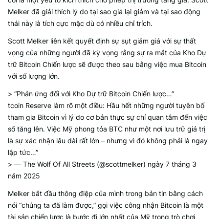
Melker đã giải thích lý do tại sao giá lại giảm và tại sao động
thái này là tích cực mặc dù có nhiều chỉ trích.
Scott Melker liên kết quyết định sự sụt giảm giá với sự thất
vọng của những người đã kỳ vọng rằng sự ra mắt của Kho Dự
trữ Bitcoin Chiến lược sẽ được theo sau bằng việc mua Bitcoin
với số lượng lớn.
> “Phản ứng đối với Kho Dự trữ Bitcoin Chiến lược…”
tcoin Reserve làm rõ một điều: Hầu hết những người tuyên bố
tham gia Bitcoin vì lý do cơ bản thực sự chỉ quan tâm đến việc
số tăng lên. Việc Mỹ phong tỏa BTC như một nơi lưu trữ giá trị
là sự xác nhận lâu dài rất lớn – nhưng vì đó không phải là ngay
lập tức…”
> — The Wolf Of All Streets (@scottmelker) ngày 7 tháng 3
năm 2025
Melker bắt đầu thông điệp của mình trong bản tin bằng cách
nói “chúng ta đã làm được,” gọi việc công nhận Bitcoin là một
tài sản chiến lược là bước đi lớn nhất của Mỹ trong trò chơi