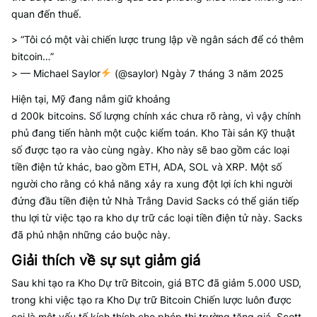
quan đến thuế.
> “Tôi có một vài chiến lược trung lập về ngân sách để có thêm
bitcoin…”
> — Michael Saylor
(@saylor) Ngày 7 tháng 3 năm 2025
Hiện tại, Mỹ đang nắm giữ khoảng
d 200k bitcoins. Số lượng chính xác chưa rõ ràng, vì vậy chính
phủ đang tiến hành một cuộc kiểm toán. Kho Tài sản Kỹ thuật
số được tạo ra vào cùng ngày. Kho này sẽ bao gồm các loại
tiền điện tử khác, bao gồm ETH, ADA, SOL và XRP. Một số
người cho rằng có khả năng xảy ra xung đột lợi ích khi người
đứng đầu tiền điện tử Nhà Trắng David Sacks có thể gián tiếp
thu lợi từ việc tạo ra kho dự trữ các loại tiền điện tử này. Sacks
đã phủ nhận những cáo buộc này.
Giải thích về sự sụt giảm giá
Sau khi tạo ra Kho Dự trữ Bitcoin, giá BTC đã giảm 5.000 USD,
trong khi việc tạo ra Kho Dự trữ Bitcoin Chiến lược luôn được
coi là một yếu tố kích thích cho phép thị trường tăng giá. Scott