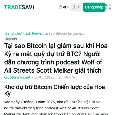
Bỏ
qua
VI
Đăng nhập
nội
dung
Trang chủ
\
Flash News
\
Tại sao Bitcoin lại giảm...
BITCOIN
Tại sao Bitcoin lại giảm sau khi Hoa
Kỳ ra mắt quỹ dự trữ BTC? Người
dẫn chương trình podcast Wolf of
All Streets Scott Melker giải thích
cryptonews.net
•
07/03/2025 - 20:46 PM
Kho dự trữ Bitcoin Chiến lược của Hoa
Kỳ
Vào ngày 7 tháng 3 năm 2025, nhà đầu tư tiền điện tử và
người dẫn chương trình podcast Wolf of All Streets Scott
Melker đã dành một phần lớn trong bản tin Wolf Den của mình