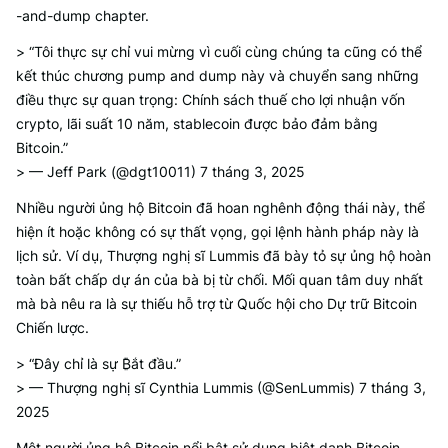
-and-dump chapter.
> “Tôi thực sự chỉ vui mừng vì cuối cùng chúng ta cũng có thể
kết thúc chương pump and dump này và chuyển sang những
điều thực sự quan trọng: Chính sách thuế cho lợi nhuận vốn
crypto, lãi suất 10 năm, stablecoin được bảo đảm bằng
Bitcoin.”
> — Jeff Park (@dgt10011) 7 tháng 3, 2025
Nhiều người ủng hộ Bitcoin đã hoan nghênh động thái này, thể
hiện ít hoặc không có sự thất vọng, gọi lệnh hành pháp này là
lịch sử. Ví dụ, Thượng nghị sĩ Lummis đã bày tỏ sự ủng hộ hoàn
toàn bất chấp dự án của bà bị từ chối. Mối quan tâm duy nhất
mà bà nêu ra là sự thiếu hỗ trợ từ Quốc hội cho Dự trữ Bitcoin
Chiến lược.
> “Đây chỉ là sự ₿ắt đầu.”
> — Thượng nghị sĩ Cynthia Lummis (@SenLummis) 7 tháng 3,
2025
Một người ủng hộ Bitcoin nổi bật sử dụng biệt danh Bitcoin