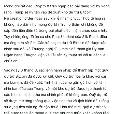
Mong đợi rất cao. Crypto X tràn ngập các bài đăng với hy vọng
rằng Trump sẽ ký tên vào đề xuất kho dự trữ Bitcoin.
lve creation order ngay sau khi lễ nhậm chức. Thực tế hóa ra
không hấp dẫn như mong đợi khi Trump thậm chí không đề
cập đến tiền điện tử trong bài phát biểu nhậm chức của mình.
Tuy nhiên, ông đã ân xá cho Ross Ulbricht của Silk Road, điều
mà ông hứa sẽ làm. Các kế hoạch dự trữ Bitcoin đã được xác
nhận sau đó, và Thượng nghị sĩ Lummis đã tham gia Ủy ban
Ngân hàng Thượng viện về Tài sản Kỹ thuật số với tư cách là
chủ tịch.
Vào ngày 6 tháng 3, sắc lệnh hành pháp để thành lập một quỹ
dự trữ Bitcoin đã được ký kết. Quỹ dự trữ hóa ra khác với cái
mà Lummis đã đề xuất. Tinh thần của nó gần gũi hơn với tầm
nhìn ban đầu của Trump về một kho dự trữ được tạo thành từ
các bitcoin bị tịch thu mà chính phủ sẽ không bán. Quỹ dự trữ
sẽ được mở rộng thông qua việc tịch thu và tịch biên để không
sử dụng tiền của người nộp thuế. Hơn thế nữa, quỹ dự trữ có
thể được tăng lên thông qua các phương thức khác không liên