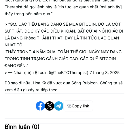
Therapist đã gọi lệnh này là “tin tức lạc quan nhất [mà anh ấy]
thấy trong bốn năm qua.”
> “GM. CÁC TIỂU BANG ĐANG SẼ MUA BITCOIN. ĐÓ LÀ MỘT
SỰ THẬT. ĐỌC KỸ CÁC ĐIỀU KHOẢN. BẤT CỨ AI NÓI KHÁC ĐI
LÀ ĐANG Không THÀNH THẬT. ĐÂY LÀ TIN TỨC LẠC QUAN
NHẤT TÔI
’THẤY TRONG 4 NĂM QUA. TOÀN THẾ GIỚI NGÀY NAY ĐANG
TRONG TÌNH TRẠNG CẢNH GIÁC CAO. CÁC QUỸ BITCOIN
ĐANG ĐẾN.”
> — Nhà trị liệu ₿itcoin (@TheBTCTherapist) 7 tháng 3, 2025
Dù sao đi nữa, Hoa Kỳ đã vượt qua Sông Rubicon. Chúng ta sẽ
xem điều gì xảy ra tiếp theo.
Copy link
Bình luận (
0
)