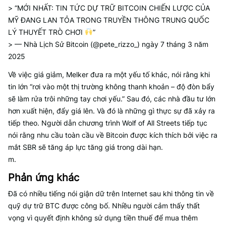
> “MỚI NHẤT: TIN TỨC DỰ TRỮ BITCOIN CHIẾN LƯỢC CỦA
MỸ ĐANG LAN TỎA TRONG TRUYỀN THÔNG TRUNG QUỐC
LÝ THUYẾT TRÒ CHƠI
”
> — Nhà Lịch Sử Bitcoin (@pete_rizzo_) ngày 7 tháng 3 năm
2025
Về việc giá giảm, Melker đưa ra một yếu tố khác, nói rằng khi
tin lớn “rơi vào một thị trường không thanh khoản – độ đòn bẩy
sẽ làm rửa trôi những tay chơi yếu.” Sau đó, các nhà đầu tư lớn
hơn xuất hiện, đẩy giá lên. Và đó là những gì thực sự đã xảy ra
tiếp theo. Người dẫn chương trình Wolf of All Streets tiếp tục
nói rằng nhu cầu toàn cầu về Bitcoin được kích thích bởi việc ra
mắt SBR sẽ tăng áp lực tăng giá trong dài hạn.
m.
Phản ứng khác
Đã có nhiều tiếng nói giận dữ trên Internet sau khi thông tin về
quỹ dự trữ BTC được công bố. Nhiều người cảm thấy thất
vọng vì quyết định không sử dụng tiền thuế để mua thêm