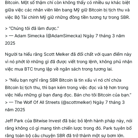
Bitcoin. Một số thậm chí còn không thấy có nhiều sự khác biệt
giữa việc các nhân viên liên bang Mỹ giữ Bitcoin bị tịch thu và
việc Bộ Tài chính Mỹ giữ những đồng tiền tương tự trong SBR.
> “Chúng tôi đã làm được.”
> — Adam Simecka (@AdamSimecka) Ngày 7 tháng 3 năm
2025
Người ta hiểu rằng Scott Melker đã đối chất với quan điểm này
vì nó phớt lờ những gì đã được viết trong lệnh, không phủ nhận
việc mua BTC trung lập về ngân sách trong tương lai.
> “Nếu bạn nghĩ rằng SBR Bitcoin là tin xấu vì nó chỉ chứa
Bitcoin bị tịch thu, thì bạn kém trong việc đọc và tệ hơn trong
việc hiểu những gì bạn đang đọc. Bán cho tôi Bitcoin của bạn.”
> — The Wolf Of All Streets (@scottmelker) Ngày 7 tháng 3
năm 2025
Jeff Park của Bitwise Invest đã bác bỏ lệnh hành pháp này, nói
rằng không có gì mang tính chiến lược trong đó. Park tuyên bố
rằng toàn bộ câu chuyện SBR đã trở thành một sự bơm lớn.