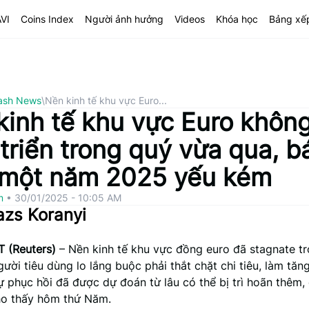
AVI
Coins Index
Người ảnh hưởng
Videos
Khóa học
Bảng xế
ash News
\
Nền kinh tế khu vực Euro...
kinh tế khu vực Euro khôn
triển trong quý vừa qua, b
 một năm 2025 yếu kém
om
•
30/01/2025 - 10:05 AM
azs Koranyi
 (Reuters)
– Nền kinh tế khu vực đồng euro đã stagnate t
gười tiêu dùng lo lắng buộc phải thắt chặt chi tiêu, làm tăng
 phục hồi đã được dự đoán từ lâu có thể bị trì hoãn thêm, 
ho thấy hôm thứ Năm.