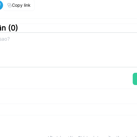
Copy link
ận (
0
)