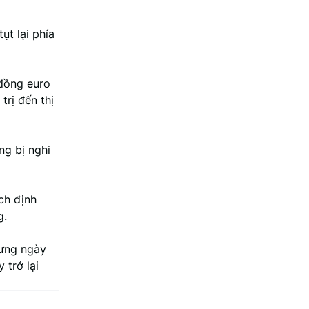
ụt lại phía
 đồng euro
trị đến thị
ng bị nghi
ch định
g.
hưng ngày
 trở lại