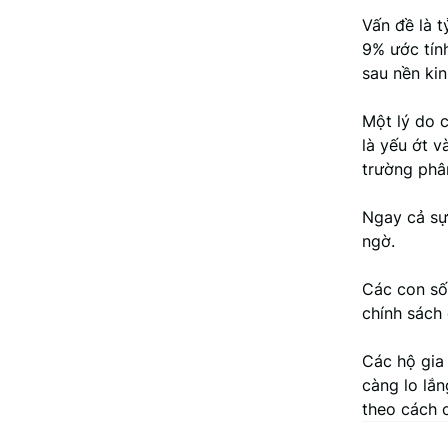
Vấn đề là t
9% ước tính
sau nền kin
Một lý do 
là yếu ớt v
trường phân
Ngay cả sự
ngờ.
Các con số
chính sách
Các hộ gia
càng lo lắn
theo cách c