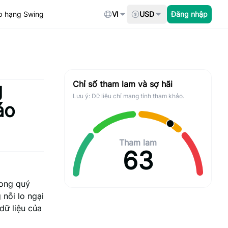
p hạng Swing
VI
USD
Đăng nhập
g
Chỉ số tham lam và sợ hãi
Lưu ý: Dữ liệu chỉ mang tính tham khảo.
áo
Tham lam
63
rong quý
 nỗi lo ngại
dữ liệu của