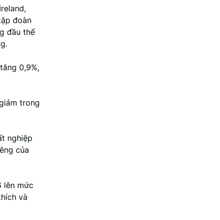
reland,
tập đoàn
g đầu thế
g.
 tăng 0,9%,
 giảm trong
ất nghiệp
iêng của
6 lên mức
thích và