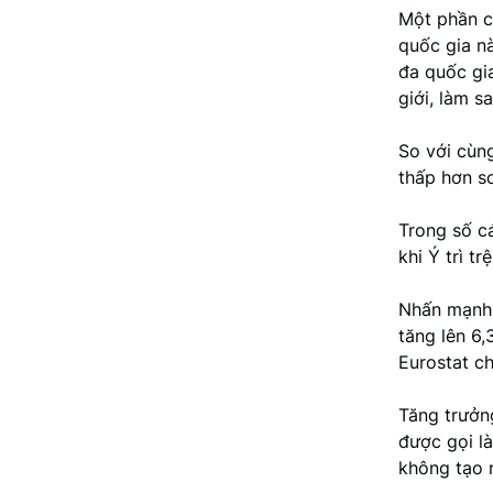
Một phần củ
quốc gia n
đa quốc gi
giới, làm s
So với cùn
thấp hơn so
Trong số c
khi Ý trì t
Nhấn mạnh n
tăng lên 6,
Eurostat ch
Tăng trưởn
được gọi là
không tạo 