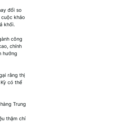
ay đổi so
t cuộc khảo
ả khối.
ngành công
cao, chính
nh hưởng
ại rằng thị
 Kỳ có thể
 hàng Trung
iệu thậm chí