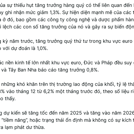
a sự thiếu hụt tăng trưởng hàng quý có thể liên quan đến I
ày ghi nhận mức giảm 1,3%. Sự hiện diện mạnh mẽ của các 
a ở đó, bao gồm các công ty công nghệ và dược phẩm hàn
ai lệch các con số tăng trưởng của nó và gây ra sự biến độn
g kỳ năm trước, tăng trưởng quý thứ tư trong khu vực euro
 với dự đoán là 1,0%.
ác nền kinh tế lớn nhất khu vực euro, Đức và Pháp đều suy
rệ và Tây Ban Nha báo cáo tăng trưởng 0,8%.
hững khó khăn trên thị trường lao động của khối, tỷ lệ th
3% vào tháng 12 từ 6,2% một tháng trước đó, theo số liệu r
o thấy.
g dự kiến sẽ tăng tốc đến năm 2025 và tăng vào năm 202
 “tiềm năng”, hoặc trạng thái ổn định mà không có sự kích 
ra lạm phát dư thừa.