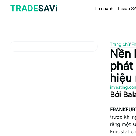
Bỏ
qua
Tin nhanh
Inside S
nội
dung
Trang chủ
\
Fl
Nền 
phát 
hiệu
investing.c
Bởi Bal
FRANKFURT
trước khi n
rằng một sự
Eurostat c