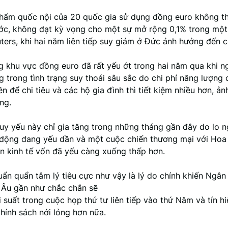
hẩm quốc nội của 20 quốc gia sử dụng đồng euro không th
ước, không đạt kỳ vọng cho một sự mở rộng 0,1% trong mộ
ters, khi hai năm liên tiếp suy giảm ở Đức ảnh hưởng đến c
g khu vực đồng euro đã rất yếu ớt trong hai năm qua khi 
 trong tình trạng suy thoái sâu sắc do chi phí năng lượng 
tiền để chi tiêu và các hộ gia đình thì tiết kiệm nhiều hơn, ả
ng.
y yếu này chỉ gia tăng trong những tháng gần đây do lo ng
 động đang yếu dần và một cuộc chiến thương mại với Hoa
n kinh tế vốn đã yếu càng xuống thấp hơn.
uẩn quẩn tâm lý tiêu cực như vậy là lý do chính khiến Ngân
Âu gần như chắc chắn sẽ
i suất trong cuộc họp thứ tư liên tiếp vào thứ Năm và tín h
hính sách nới lỏng hơn nữa.