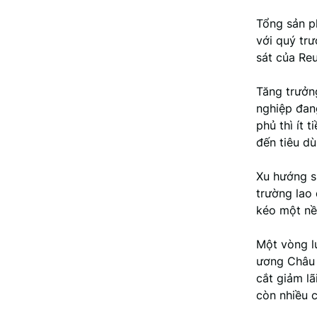
Tổng sản p
với quý tr
sát của Reu
Tăng trưởn
nghiệp đang
phủ thì ít 
đến tiêu dù
Xu hướng su
trường lao
kéo một nề
Một vòng l
ương Châu 
cắt giảm lã
còn nhiều c