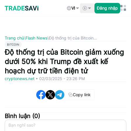
Bỏ
qua
VI
Đăng nhập
nội
dung
Trang chủ
\
Flash News
\
Độ thống trị của Bitcoin...
BITCOIN
Độ thống trị của Bitcoin giảm xuống
dưới 50% khi Trump đề xuất kế
hoạch dự trữ tiền điện tử
cryptonews.net
•
02/03/2025 - 23:26 PM
Copy link
Bình luận (
0
)