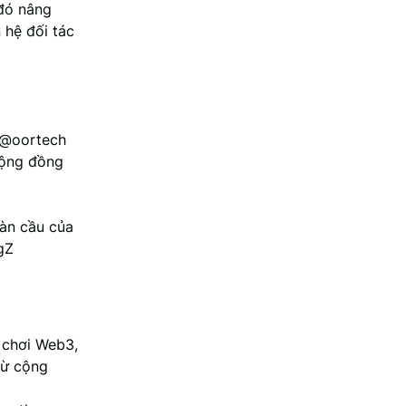
 đó nâng
 hệ đối tác
i @oortech
cộng đồng
oàn cầu của
gZ
 chơi Web3,
từ cộng