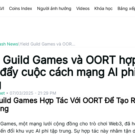
AVI
Coins Index
Người ảnh hưởng
Videos
Khóa học
Bảng xế
ash News
\
Yield Guild Games và OOR...
d Guild Games và OORT hợ
 đẩy cuộc cách mạng AI phi
g
net
•
07/03/2025 - 21:29 PM
uild Games Hợp Tác Với OORT Để Tạo R
ung
d Games, một mạng lưới cộng đồng cho trò chơi Web3, đã h
ến đổi khu vực AI phi tập trung. Sự hợp tác này nhằm tận d