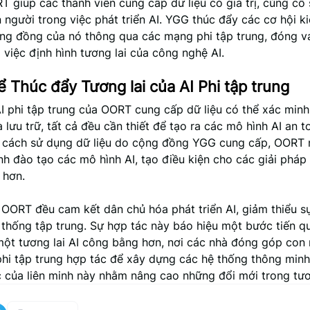
T giúp các thành viên cung cấp dữ liệu có giá trị, củng cố
 người trong việc phát triển AI. YGG thúc đẩy các cơ hội k
ng đồng của nó thông qua các mạng phi tập trung, đóng va
 việc định hình tương lai của công nghệ AI.
Thúc đẩy Tương lai của AI Phi tập trung
 phi tập trung của OORT cung cấp dữ liệu có thể xác min
à lưu trữ, tất cả đều cần thiết để tạo ra các mô hình AI an 
 cách sử dụng dữ liệu do cộng đồng YGG cung cấp, OORT
nh đào tạo các mô hình AI, tạo điều kiện cho các giải pháp 
 hơn.
OORT đều cam kết dân chủ hóa phát triển AI, giảm thiểu s
 thống tập trung. Sự hợp tác này báo hiệu một bước tiến q
một tương lai AI công bằng hơn, nơi các nhà đóng góp con
hi tập trung hợp tác để xây dựng các hệ thống thông minh.
c của liên minh này nhằm nâng cao những đổi mới trong tươ