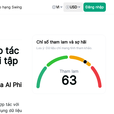
p hạng Swing
VI
USD
Đăng nhập
Chỉ số tham lam và sợ hãi
p tác
Lưu ý: Dữ liệu chỉ mang tính tham khảo.
 tập
Tham lam
63
a AI Phi
ợp tác với
ụng dữ liệu