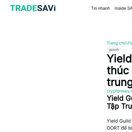
Bỏ
qua
Tin nhanh
Inside S
nội
dung
Trang chủ
\
Fl
gamefi
Yiel
thúc
trun
cryptonews.
Yield G
Tập Tr
Yield Guil
OORT để bi