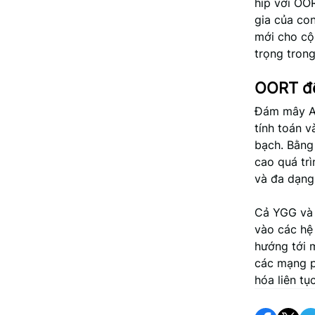
hip với OOR
gia của con
mới cho cộ
trọng trong
OORT để 
Đám mây AI
tính toán v
bạch. Bằng
cao quá trì
và đa dạng
Cả YGG và 
vào các hệ
hướng tới 
các mạng p
hóa liên tụ