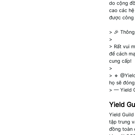
do cộng đồ
cao các hệ 
được công 
> 🎉 Thôn
>
> Rất vui 
để cách mạ
cung cấp!
>
> 🔹 @Yiel
họ sẽ đóng
> — Yield 
Yield G
Yield Guil
tập trung v
đồng toàn 