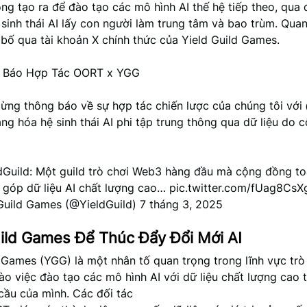
ng tạo ra để đào tạo các mô hình AI thế hệ tiếp theo, qua
sinh thái AI lấy con người làm trung tâm và bao trùm. Quan
bố qua tài khoản X chính thức của Yield Guild Games.
g Báo Hợp Tác OORT x YGG
mừng thông báo về sự hợp tác chiến lược của chúng tôi vớ
ng hóa hệ sinh thái AI phi tập trung thông qua dữ liệu do 
dGuild: Một guild trò chơi Web3 hàng đầu mà cộng đồng t
 góp dữ liệu AI chất lượng cao… pic.twitter.com/fUag8CsX
Guild Games (@YieldGuild) 7 tháng 3, 2025
uild Games Để Thúc Đẩy Đổi Mới AI
d Games (YGG) là một nhân tố quan trọng trong lĩnh vực trò
ào việc đào tạo các mô hình AI với dữ liệu chất lượng cao 
cầu của mình. Các đối tác