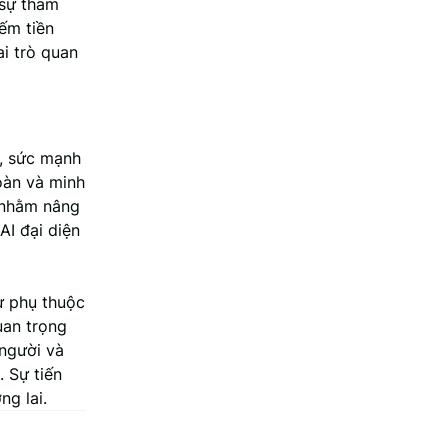
 sự tham
iếm tiền
i trò quan
h, sức mạnh
toàn và minh
 nhằm nâng
AI đại diện
ự phụ thuộc
uan trọng
 người và
 Sự tiến
ng lai.