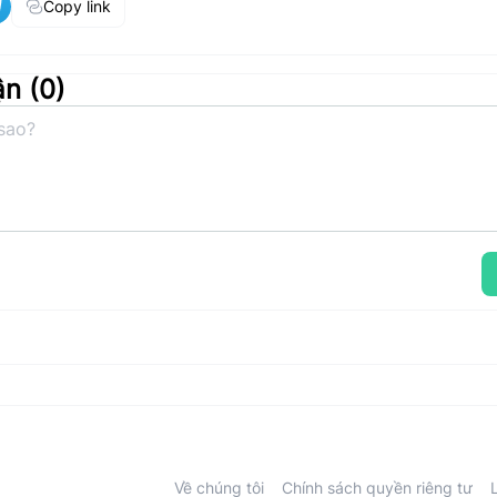
Copy link
ận (
0
)
Về chúng tôi
Chính sách quyền riêng tư