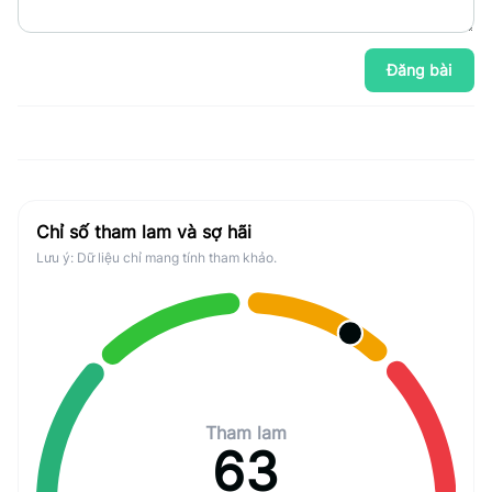
Đăng bài
Chỉ số tham lam và sợ hãi
Lưu ý: Dữ liệu chỉ mang tính tham khảo.
Tham lam
63