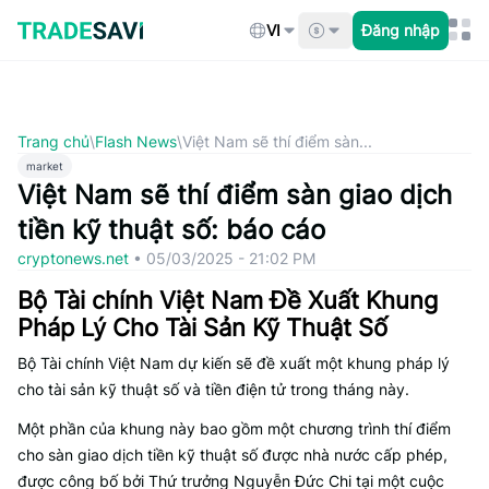
Bỏ
qua
VI
Đăng nhập
nội
dung
Trang chủ
\
Flash News
\
Việt Nam sẽ thí điểm sàn...
market
Việt Nam sẽ thí điểm sàn giao dịch
tiền kỹ thuật số: báo cáo
cryptonews.net
•
05/03/2025 - 21:02 PM
Bộ Tài chính Việt Nam Đề Xuất Khung
Pháp Lý Cho Tài Sản Kỹ Thuật Số
Bộ Tài chính Việt Nam dự kiến sẽ đề xuất một khung pháp lý
cho tài sản kỹ thuật số và tiền điện tử trong tháng này.
Một phần của khung này bao gồm một chương trình thí điểm
cho sàn giao dịch tiền kỹ thuật số được nhà nước cấp phép,
được công bố bởi Thứ trưởng Nguyễn Đức Chi tại một cuộc