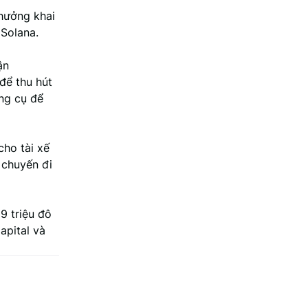
hưởng khai
 Solana.
ận
để thu hút
ông cụ để
cho tài xế
 chuyến đi
9 triệu đô
apital và