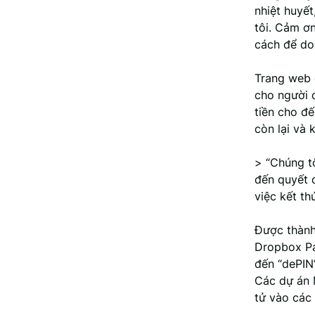
nhiệt huyết
tôi. Cảm ơn
cách để do
Trang web 
cho người 
tiền cho đ
còn lại và 
> “Chúng tô
đến quyết đ
việc kết th
Được thành
Dropbox Pa
đến “dePIN”
Các dự án 
tử vào các 