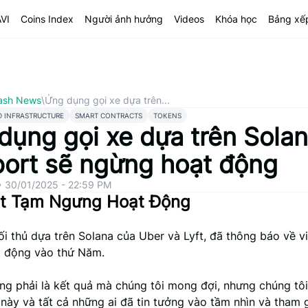
AVI
Coins Index
Người ảnh hưởng
Videos
Khóa học
Bảng xế
ash News
\
Ứng dụng gọi xe dựa trên...
D INFRASTRUCTURE
SMART CONTRACTS
TOKENS
dụng gọi xe dựa trên Sola
port sẽ ngừng hoạt động
•
30/01/2025 - 22:59 PM
rt Tạm Ngưng Hoạt Động
ối thủ dựa trên Solana của Uber và Lyft, đã thông báo về v
 động vào thứ Năm.
ng phải là kết quả mà chúng tôi mong đợi, nhưng chúng tôi 
ày và tất cả những ai đã tin tưởng vào tầm nhìn và tham g