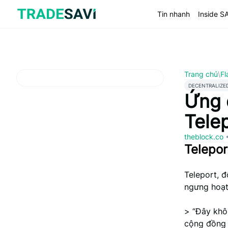
Bỏ
qua
Tin nhanh
Inside S
nội
dung
Trang chủ
\
Fl
DECENTRALIZE
Ứng 
Tele
theblock.co
Telepo
Teleport, đ
ngưng hoạt
> “Đây khô
cộng đồng n