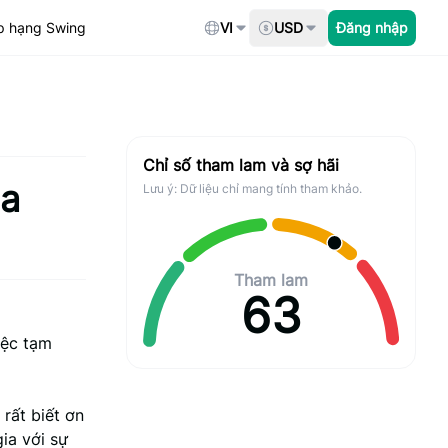
p hạng Swing
VI
USD
Đăng nhập
Chỉ số tham lam và sợ hãi
na
Lưu ý: Dữ liệu chỉ mang tính tham khảo.
Tham lam
63
iệc tạm
rất biết ơn
ia với sự