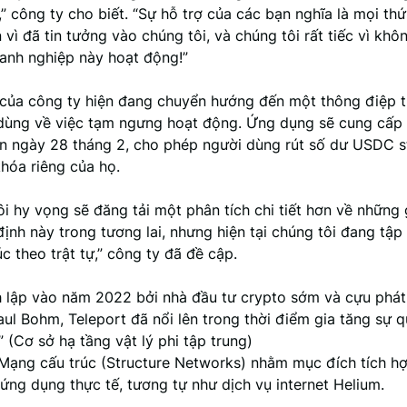
,” công ty cho biết. “Sự hỗ trợ của các bạn nghĩa là mọi th
 vì đã tin tưởng vào chúng tôi, và chúng tôi rất tiếc vì kh
anh nghiệp này hoạt động!”
của công ty hiện đang chuyển hướng đến một thông điệp 
dùng về việc tạm ngưng hoạt động. Ứng dụng sẽ cung cấp h
ến ngày 28 tháng 2, cho phép người dùng rút số dư USDC s
khóa riêng của họ.
i hy vọng sẽ đăng tải một phân tích chi tiết hơn về những 
ịnh này trong tương lai, nhưng hiện tại chúng tôi đang tập
úc theo trật tự,” công ty đã đề cập.
 lập vào năm 2022 bởi nhà đầu tư crypto sớm và cựu phát 
ul Bohm, Teleport đã nổi lên trong thời điểm gia tăng sự 
 (Cơ sở hạ tầng vật lý phi tập trung)
Mạng cấu trúc (Structure Networks) nhằm mục đích tích hợ
ứng dụng thực tế, tương tự như dịch vụ internet Helium.