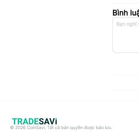
Bình lu
© 2026 CoinSavi. Tất cả bản quyền được bảo lưu.