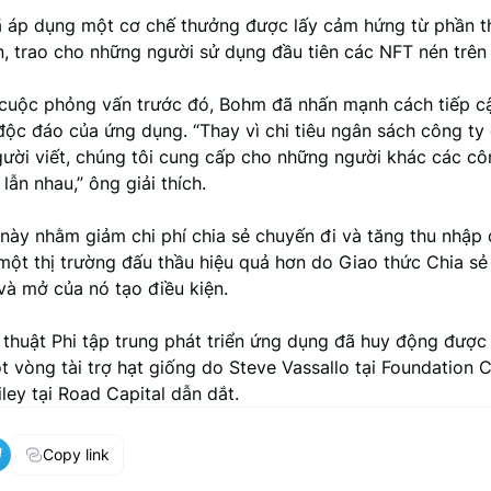
ã áp dụng một cơ chế thưởng được lấy cảm hứng từ phần t
n, trao cho những người sử dụng đầu tiên các NFT nén trên
cuộc phỏng vấn trước đó, Bohm đã nhấn mạnh cách tiếp c
độc đáo của ứng dụng. “Thay vì chi tiêu ngân sách công ty 
người viết, chúng tôi cung cấp cho những người khác các c
lẫn nhau,” ông giải thích.
này nhằm giảm chi phí chia sẻ chuyến đi và tăng thu nhập 
một thị trường đấu thầu hiệu quả hơn do Giao thức Chia sẻ
và mở của nó tạo điều kiện.
thuật Phi tập trung phát triển ứng dụng đã huy động được 
t vòng tài trợ hạt giống do Steve Vassallo tại Foundation C
ey tại Road Capital dẫn dắt.
Copy link