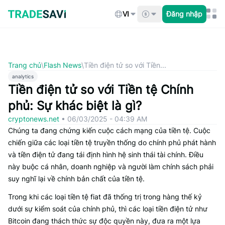
Bỏ
qua
VI
Đăng nhập
nội
dung
Trang chủ
\
Flash News
\
Tiền điện tử so với Tiền...
analytics
Tiền điện tử so với Tiền tệ Chính
phủ: Sự khác biệt là gì?
cryptonews.net
•
06/03/2025 - 04:39 AM
Chúng ta đang chứng kiến cuộc cách mạng của tiền tệ. Cuộc
chiến giữa các loại tiền tệ truyền thống do chính phủ phát hành
và tiền điện tử đang tái định hình hệ sinh thái tài chính. Điều
này buộc cá nhân, doanh nghiệp và người làm chính sách phải
suy nghĩ lại về chính bản chất của tiền tệ.
Trong khi các loại tiền tệ fiat đã thống trị trong hàng thế kỷ
dưới sự kiểm soát của chính phủ, thì các loại tiền điện tử như
Bitcoin đang thách thức sự độc quyền này, đưa ra một lựa