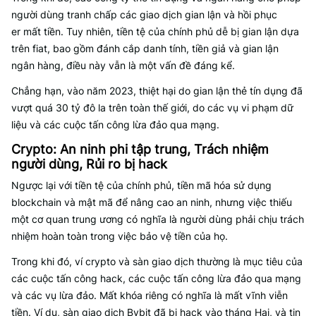
người dùng tranh chấp các giao dịch gian lận và hồi phục
er mất tiền. Tuy nhiên, tiền tệ của chính phủ dễ bị gian lận dựa
trên fiat, bao gồm đánh cắp danh tính, tiền giả và gian lận
ngân hàng, điều này vẫn là một vấn đề đáng kể.
Chẳng hạn, vào năm 2023, thiệt hại do gian lận thẻ tín dụng đã
vượt quá 30 tỷ đô la trên toàn thế giới, do các vụ vi phạm dữ
liệu và các cuộc tấn công lừa đảo qua mạng.
Crypto: An ninh phi tập trung, Trách nhiệm
người dùng, Rủi ro bị hack
Ngược lại với tiền tệ của chính phủ, tiền mã hóa sử dụng
blockchain và mật mã để nâng cao an ninh, nhưng việc thiếu
một cơ quan trung ương có nghĩa là người dùng phải chịu trách
nhiệm hoàn toàn trong việc bảo vệ tiền của họ.
Trong khi đó, ví crypto và sàn giao dịch thường là mục tiêu của
các cuộc tấn công hack, các cuộc tấn công lừa đảo qua mạng
và các vụ lừa đảo. Mất khóa riêng có nghĩa là mất vĩnh viễn
tiền. Ví dụ, sàn giao dịch Bybit đã bị hack vào tháng Hai, và tin