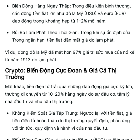
Biến Động Hàng Ngày Thấp: Trong điều kiện bình thường,
các đồng tiền fiat lớn như đô la Mỹ (USD) và euro (EUR)
dao động trong khoảng hẹp từ 1–2% mỗi năm.
Rủi Ro Lạm Phát Theo Thời Gian: Trong khi sự ổn định của
Trong ngắn hạn, tiền fiat dần mất giá do lạm phát.
Ví dụ, đồng đô la Mỹ đã mất hơn 97% giá trị sức mua của nó kể
từ năm 1913 do lạm phát.
Crypto: Biến Động Cực Đoan & Giá Cả Thị
Trường
Mặt khác, tiền điện tử trải qua những dao động giá cực kỳ lớn,
thường di chuyển từ 10–20% hàng ngày do sự đầu cơ, tâm lý
nhà đầu tư và nhu cầu thị trường.
Không Kiểm Soát Giá Tập Trung: Ngược lại với tiền fiat, giá
tiền điện tử hoàn toàn do thị trường quyết định, phản ứng
với tin tức, quy định và hành vi của nhà đầu tư.
Biến Động Cao: Các tài sản như Bitcoin (BTC) và Ethereum