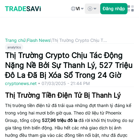
Bỏ
qua
VI
Đăng nhập
nội
dung
Trang chủ
\
Flash News
\
Thị Trường Crypto Chịu T...
analytics
Thị Trường Crypto Chịu Tác Động
Nặng Nề Bởi Sự Thanh Lý, 527 Triệu
Đô La Đã Bị Xóa Sổ Trong 24 Giờ
cryptonews.net
•
07/03/2025 - 21:44 PM
Thị Trường Tiền Điện Tử Bị Thanh Lý
Thị trường tiền điện tử đã trải qua những đợt thanh lý đáng kể
trong vòng hai mươi bốn giờ qua. Theo dữ liệu từ Phoenix
Group, tổng cộng
527,96 triệu đô la
đã rời khỏi thị trường do sự
gia tăng tính biến động. Hầu hết các nhà giao dịch bị ảnh
hưởng đều tham gia vào các đồng tiền nổi bật, như đã được