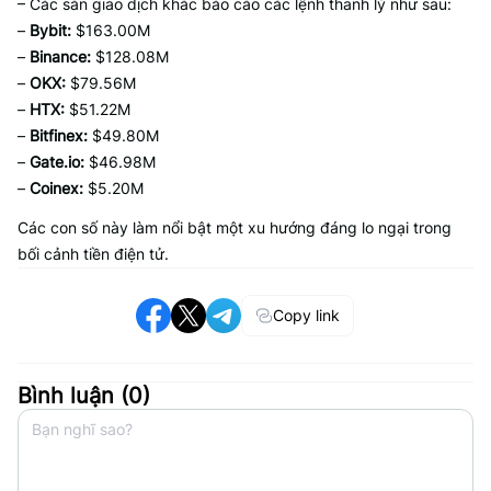
– Các sàn giao dịch khác báo cáo các lệnh thanh lý như sau:
–
Bybit:
$163.00M
–
Binance:
$128.08M
–
OKX:
$79.56M
–
HTX:
$51.22M
–
Bitfinex:
$49.80M
–
Gate.io:
$46.98M
–
Coinex:
$5.20M
Các con số này làm nổi bật một xu hướng đáng lo ngại trong
bối cảnh tiền điện tử.
Copy link
Bình luận (
0
)