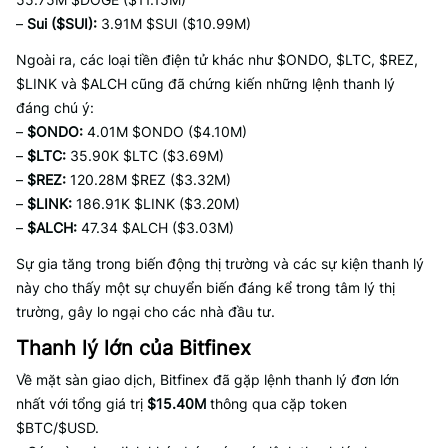
–
Sui ($SUI):
3.91M $SUI ($10.99M)
Ngoài ra, các loại tiền điện tử khác như $ONDO, $LTC, $REZ,
$LINK và $ALCH cũng đã chứng kiến những lệnh thanh lý
đáng chú ý:
–
$ONDO:
4.01M $ONDO ($4.10M)
–
$LTC:
35.90K $LTC ($3.69M)
–
$REZ:
120.28M $REZ ($3.32M)
–
$LINK:
186.91K $LINK ($3.20M)
–
$ALCH:
47.34 $ALCH ($3.03M)
Sự gia tăng trong biến động thị trường và các sự kiện thanh lý
này cho thấy một sự chuyển biến đáng kể trong tâm lý thị
trường, gây lo ngại cho các nhà đầu tư.
Thanh lý lớn của Bitfinex
Về mặt sàn giao dịch, Bitfinex đã gặp lệnh thanh lý đơn lớn
nhất với tổng giá trị
$15.40M
thông qua cặp token
$BTC/$USD.