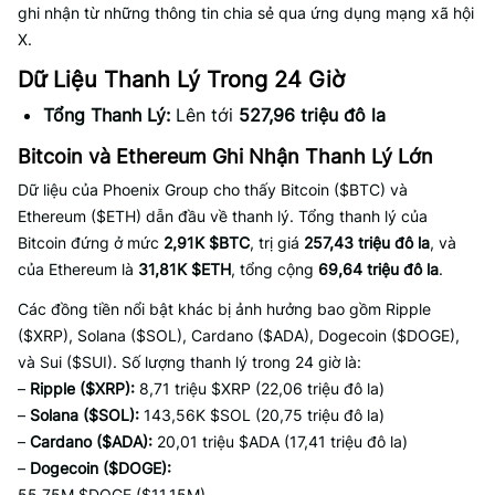
ghi nhận từ những thông tin chia sẻ qua ứng dụng mạng xã hội
X.
Dữ Liệu Thanh Lý Trong 24 Giờ
Tổng Thanh Lý:
Lên tới
527,96 triệu đô la
Bitcoin và Ethereum Ghi Nhận Thanh Lý Lớn
Dữ liệu của Phoenix Group cho thấy Bitcoin ($BTC) và
Ethereum ($ETH) dẫn đầu về thanh lý. Tổng thanh lý của
Bitcoin đứng ở mức
2,91K $BTC
, trị giá
257,43 triệu đô la
, và
của Ethereum là
31,81K $ETH
, tổng cộng
69,64 triệu đô la
.
Các đồng tiền nổi bật khác bị ảnh hưởng bao gồm Ripple
($XRP), Solana ($SOL), Cardano ($ADA), Dogecoin ($DOGE),
và Sui ($SUI). Số lượng thanh lý trong 24 giờ là:
–
Ripple ($XRP):
8,71 triệu $XRP (22,06 triệu đô la)
–
Solana ($SOL):
143,56K $SOL (20,75 triệu đô la)
–
Cardano ($ADA):
20,01 triệu $ADA (17,41 triệu đô la)
–
Dogecoin ($DOGE):
55.75M $DOGE ($11.15M)