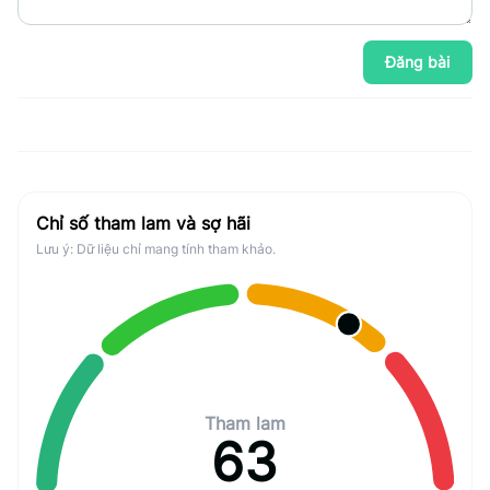
Đăng bài
Chỉ số tham lam và sợ hãi
Lưu ý: Dữ liệu chỉ mang tính tham khảo.
Tham lam
63