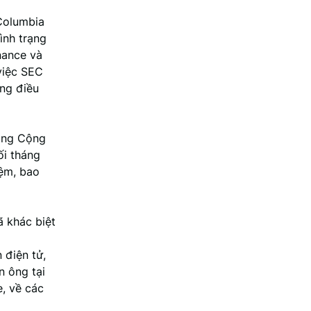
Columbia
ình trạng
nance và
việc SEC
ung điều
ảng Cộng
ối tháng
iệm, bao
ã khác biệt
 điện tử,
n ông tại
e, về các