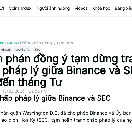
AVI
Coins Index
Người ảnh hưởng
Videos
Khóa học
Bảng xế
ash News
\
Thẩm phán đồng ý tạm dừn...
INBASE
LAWSUITS
SEC
 phán đồng ý tạm dừng tr
 pháp lý giữa Binance và 
đến tháng Tư
•
13/02/2025 - 22:52 PM
hấp pháp lý giữa Binance và SEC
hán quận Washington D.C. đã cho phép Binance và Ủy ba
iao dịch Hoa Kỳ (SEC) tạm hoãn tranh chấp pháp lý của họ