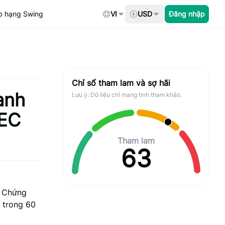
p hạng Swing
VI
USD
Đăng nhập
Chỉ số tham lam và sợ hãi
anh
Lưu ý: Dữ liệu chỉ mang tính tham khảo.
SEC
Tham lam
63
n Chứng
 trong 60