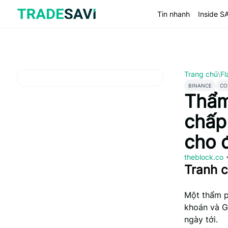
Bỏ
qua
Tin nhanh
Inside S
nội
dung
Trang chủ
\
Fl
BINANCE
CO
Thẩm
chấp
cho 
theblock.co
Tranh c
Một thẩm p
khoán và G
ngày tới.