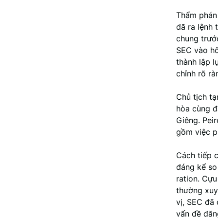
Thẩm phán
đã ra lệnh 
chung trư
SEC vào hô
thành lập l
chỉnh rõ rà
Chủ tịch t
hòa cùng đ
Giêng. Pei
gồm việc p
Cách tiếp 
đáng kể so 
ration. Cựu
thường xuyê
vị, SEC đã 
vấn đề đăn