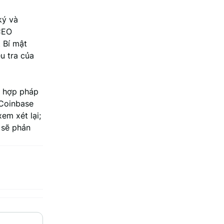
ký và
 CEO
 Bí mật
u tra của
t hợp pháp
 Coinbase
em xét lại;
 sẽ phản