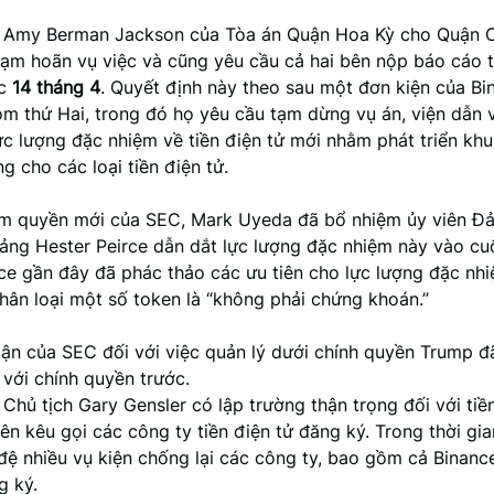
 Amy Berman Jackson của Tòa án Quận Hoa Kỳ cho Quận 
tạm hoãn vụ việc và cũng yêu cầu cả hai bên nộp báo cáo t
ớc
14 tháng 4
. Quyết định này theo sau một đơn kiện của Bi
m thứ Hai, trong đó họ yêu cầu tạm dừng vụ án, viện dẫn 
ực lượng đặc nhiệm về tiền điện tử mới nhằm phát triển kh
ng cho các loại tiền điện tử.
ạm quyền mới của SEC, Mark Uyeda đã bổ nhiệm ủy viên Đ
ảng Hester Peirce dẫn dắt lực lượng đặc nhiệm này vào cu
rce gần đây đã phác thảo các ưu tiên cho lực lượng đặc nh
hân loại một số token là “không phải chứng khoán.”
cận của SEC đối với việc quản lý dưới chính quyền Trump đ
với chính quyền trước.
 Chủ tịch Gary Gensler có lập trường thận trọng đối với tiền
n kêu gọi các công ty tiền điện tử đăng ký. Trong thời gia
đệ nhiều vụ kiện chống lại các công ty, bao gồm cả Binanc
g ký.