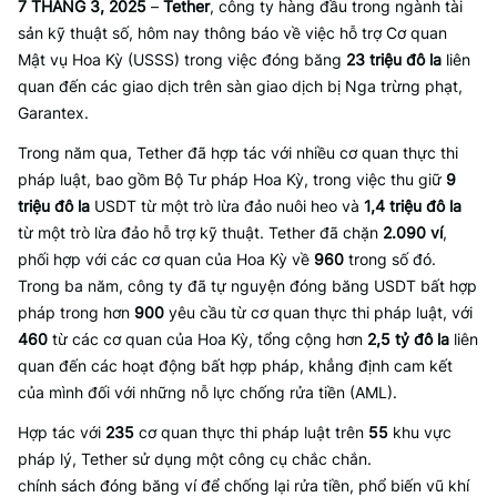
7 THÁNG 3, 2025
–
Tether
, công ty hàng đầu trong ngành tài
sản kỹ thuật số, hôm nay thông báo về việc hỗ trợ Cơ quan
Mật vụ Hoa Kỳ (USSS) trong việc đóng băng
23 triệu đô la
liên
quan đến các giao dịch trên sàn giao dịch bị Nga trừng phạt,
Garantex.
Trong năm qua, Tether đã hợp tác với nhiều cơ quan thực thi
pháp luật, bao gồm Bộ Tư pháp Hoa Kỳ, trong việc thu giữ
9
triệu đô la
USDT từ một trò lừa đảo nuôi heo và
1,4 triệu đô la
từ một trò lừa đảo hỗ trợ kỹ thuật. Tether đã chặn
2.090 ví
,
phối hợp với các cơ quan của Hoa Kỳ về
960
trong số đó.
Trong ba năm, công ty đã tự nguyện đóng băng USDT bất hợp
pháp trong hơn
900
yêu cầu từ cơ quan thực thi pháp luật, với
460
từ các cơ quan của Hoa Kỳ, tổng cộng hơn
2,5 tỷ đô la
liên
quan đến các hoạt động bất hợp pháp, khẳng định cam kết
của mình đối với những nỗ lực chống rửa tiền (AML).
Hợp tác với
235
cơ quan thực thi pháp luật trên
55
khu vực
pháp lý, Tether sử dụng một công cụ chắc chắn.
chính sách đóng băng ví để chống lại rửa tiền, phổ biến vũ khí