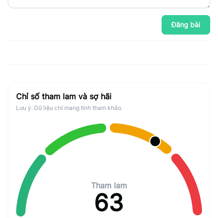
Đăng bài
Chỉ số tham lam và sợ hãi
Lưu ý: Dữ liệu chỉ mang tính tham khảo.
Tham lam
63