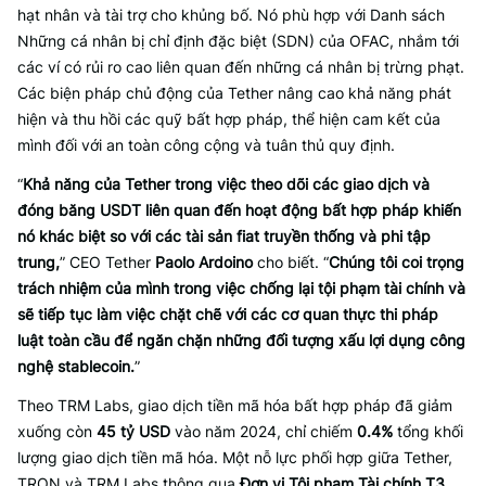
hạt nhân và tài trợ cho khủng bố. Nó phù hợp với Danh sách
Những cá nhân bị chỉ định đặc biệt (SDN) của OFAC, nhắm tới
các ví có rủi ro cao liên quan đến những cá nhân bị trừng phạt.
Các biện pháp chủ động của Tether nâng cao khả năng phát
hiện và thu hồi các quỹ bất hợp pháp, thể hiện cam kết của
mình đối với an toàn công cộng và tuân thủ quy định.
“
Khả năng của Tether trong việc theo dõi các giao dịch và
đóng băng USDT liên quan đến hoạt động bất hợp pháp khiến
nó khác biệt so với các tài sản fiat truyền thống và phi tập
trung,
” CEO Tether
Paolo Ardoino
cho biết. “
Chúng tôi coi trọng
trách nhiệm của mình trong việc chống lại tội phạm tài chính và
sẽ tiếp tục làm việc chặt chẽ với các cơ quan thực thi pháp
luật toàn cầu để ngăn chặn những đối tượng xấu lợi dụng công
nghệ stablecoin.
”
Theo TRM Labs, giao dịch tiền mã hóa bất hợp pháp đã giảm
xuống còn
45 tỷ USD
vào năm 2024, chỉ chiếm
0.4%
tổng khối
lượng giao dịch tiền mã hóa. Một nỗ lực phối hợp giữa Tether,
TRON và TRM Labs thông qua
Đơn vị Tội phạm Tài chính T3