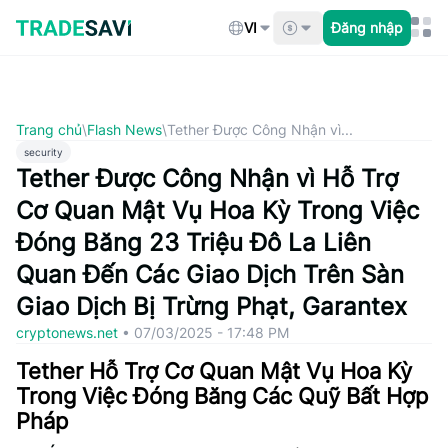
Bỏ
qua
VI
Đăng nhập
nội
dung
Trang chủ
\
Flash News
\
Tether Được Công Nhận vì...
security
Tether Được Công Nhận vì Hỗ Trợ
Cơ Quan Mật Vụ Hoa Kỳ Trong Việc
Đóng Băng 23 Triệu Đô La Liên
Quan Đến Các Giao Dịch Trên Sàn
Giao Dịch Bị Trừng Phạt, Garantex
cryptonews.net
•
07/03/2025 - 17:48 PM
Tether Hỗ Trợ Cơ Quan Mật Vụ Hoa Kỳ
Trong Việc Đóng Băng Các Quỹ Bất Hợp
Pháp