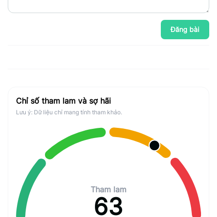
Đăng bài
Chỉ số tham lam và sợ hãi
Lưu ý: Dữ liệu chỉ mang tính tham khảo.
Tham lam
63