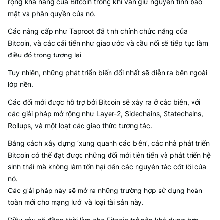
rộng khả năng của Bitcoin trong khi vẫn giữ nguyên tính bảo
mật và phân quyền của nó.
Các nâng cấp như Taproot đã tinh chỉnh chức năng của
Bitcoin, và các cải tiến như giao ước và cầu nối sẽ tiếp tục làm
điều đó trong tương lai.
Tuy nhiên, những phát triển biến đổi nhất sẽ diễn ra bên ngoài
lớp nền.
Các đổi mới được hỗ trợ bởi Bitcoin sẽ xảy ra ở các biên, với
các giải pháp mở rộng như Layer-2, Sidechains, Statechains,
Rollups, và một loạt các giao thức tương tác.
Bằng cách xây dựng ‘xung quanh các biên’, các nhà phát triển
Bitcoin có thể đạt được những đổi mới tiên tiến và phát triển hệ
sinh thái mà không làm tổn hại đến các nguyên tắc cốt lõi của
nó.
Các giải pháp này sẽ mở ra những trường hợp sử dụng hoàn
toàn mới cho mạng lưới và loại tài sản này.
Điều này sẽ đồng thời làm cho Bitcoin trở nên khả dụng hơn