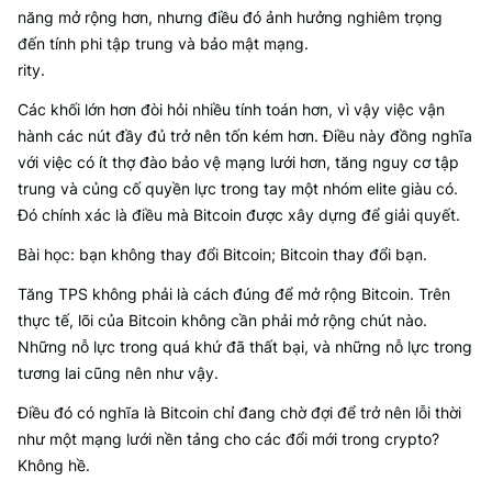
năng mở rộng hơn, nhưng điều đó ảnh hưởng nghiêm trọng
đến tính phi tập trung và bảo mật mạng.
rity.
Các khối lớn hơn đòi hỏi nhiều tính toán hơn, vì vậy việc vận
hành các nút đầy đủ trở nên tốn kém hơn. Điều này đồng nghĩa
với việc có ít thợ đào bảo vệ mạng lưới hơn, tăng nguy cơ tập
trung và củng cố quyền lực trong tay một nhóm elite giàu có.
Đó chính xác là điều mà Bitcoin được xây dựng để giải quyết.
Bài học: bạn không thay đổi Bitcoin; Bitcoin thay đổi bạn.
Tăng TPS không phải là cách đúng để mở rộng Bitcoin. Trên
thực tế, lõi của Bitcoin không cần phải mở rộng chút nào.
Những nỗ lực trong quá khứ đã thất bại, và những nỗ lực trong
tương lai cũng nên như vậy.
Điều đó có nghĩa là Bitcoin chỉ đang chờ đợi để trở nên lỗi thời
như một mạng lưới nền tảng cho các đổi mới trong crypto?
Không hề.