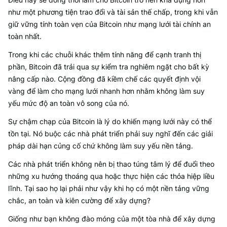
như một phương tiện trao đổi và tài sản thế chấp, trong khi vẫn
giữ vững tính toàn vẹn của Bitcoin như mạng lưới tài chính an
toàn nhất.
Trong khi các chuỗi khác thêm tính năng để cạnh tranh thị
phần, Bitcoin đã trải qua sự kiểm tra nghiêm ngặt cho bất kỳ
nâng cấp nào. Cộng đồng đã kiềm chế các quyết định vội
vàng để làm cho mạng lưới nhanh hơn nhằm không làm suy
yếu mức độ an toàn vô song của nó.
Sự chậm chạp của Bitcoin là lý do khiến mạng lưới này có thể
tồn tại. Nó buộc các nhà phát triển phải suy nghĩ đến các giải
pháp dài hạn củng cố chứ không làm suy yếu nền tảng.
Các nhà phát triển không nên bị thao túng tâm lý để đuổi theo
những xu hướng thoáng qua hoặc thực hiện các thỏa hiệp liều
lĩnh. Tại sao họ lại phải như vậy khi họ có một nền tảng vững
chắc, an toàn và kiên cường để xây dựng?
Giống như bạn không đào móng của một tòa nhà để xây dựng