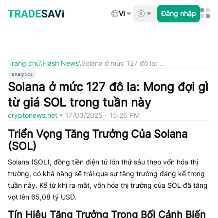
Bỏ
qua
VI
Đăng nhập
nội
dung
Trang chủ
\
Flash News
\
Solana ở mức 127 đô la: ...
analytics
Solana ở mức 127 đô la: Mong đợi gì
từ giá SOL trong tuần này
cryptonews.net
•
17/03/2025 - 15:26 PM
Triển Vọng Tăng Trưởng Của Solana
(SOL)
Solana (SOL), đồng tiền điện tử lớn thứ sáu theo vốn hóa thị
trường, có khả năng sẽ trải qua sự tăng trưởng đáng kể trong
tuần này. Kể từ khi ra mắt, vốn hóa thị trường của SOL đã tăng
vọt lên 65,08 tỷ USD.
Tín Hiệu Tăng Trưởng Trong Bối Cảnh Biến