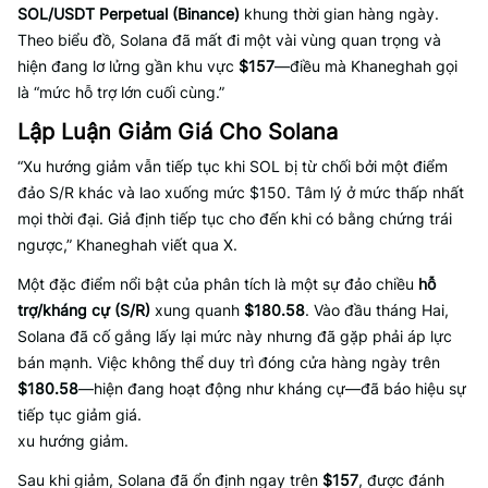
SOL/USDT Perpetual (Binance)
khung thời gian hàng ngày.
Theo biểu đồ, Solana đã mất đi một vài vùng quan trọng và
hiện đang lơ lửng gần khu vực
$157
—điều mà Khaneghah gọi
là “mức hỗ trợ lớn cuối cùng.”
Lập Luận Giảm Giá Cho Solana
“Xu hướng giảm vẫn tiếp tục khi SOL bị từ chối bởi một điểm
đảo S/R khác và lao xuống mức $150. Tâm lý ở mức thấp nhất
mọi thời đại. Giả định tiếp tục cho đến khi có bằng chứng trái
ngược,” Khaneghah viết qua X.
Một đặc điểm nổi bật của phân tích là một sự đảo chiều
hỗ
trợ/kháng cự (S/R)
xung quanh
$180.58
. Vào đầu tháng Hai,
Solana đã cố gắng lấy lại mức này nhưng đã gặp phải áp lực
bán mạnh. Việc không thể duy trì đóng cửa hàng ngày trên
$180.58
—hiện đang hoạt động như kháng cự—đã báo hiệu sự
tiếp tục giảm giá.
xu hướng giảm.
Sau khi giảm, Solana đã ổn định ngay trên
$157
, được đánh