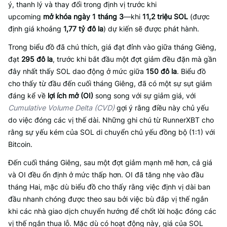
ý, thanh lý và thay đổi trong định vị trước khi
upcoming
mở khóa ngày 1 tháng 3
—khi
11,2 triệu SOL
(được
định giá khoảng
1,77 tỷ đô la
) dự kiến sẽ được phát hành.
Trong biểu đồ đã chú thích, giá đạt đỉnh vào giữa tháng Giêng,
đạt
295 đô la
, trước khi bắt đầu một đợt giảm đều đặn mà gần
đây nhất thấy SOL dao động ở mức giữa
150 đô la
. Biểu đồ
cho thấy từ đầu đến cuối tháng Giêng, đã có một sự sụt giảm
đáng kể về
lợi ích mở (OI)
song song với sự giảm giá, với
Cumulative Volume Delta (CVD)
gợi ý rằng điều này chủ yếu
do việc đóng các vị thế dài. Những ghi chú từ RunnerXBT cho
rằng sự yếu kém của SOL di chuyển chủ yếu đồng bộ (1:1) với
Bitcoin.
Đến cuối tháng Giêng, sau một đợt giảm mạnh mẽ hơn, cả giá
và OI đều ổn định ở mức thấp hơn. OI đã tăng nhẹ vào đầu
tháng Hai, mặc dù biểu đồ cho thấy rằng việc định vị dài ban
đầu nhanh chóng được theo sau bởi việc bù đắp vị thế ngắn
khi các nhà giao dịch chuyển hướng để chốt lời hoặc đóng các
vị thế ngắn thua lỗ. Mặc dù có hoạt động này, giá của SOL