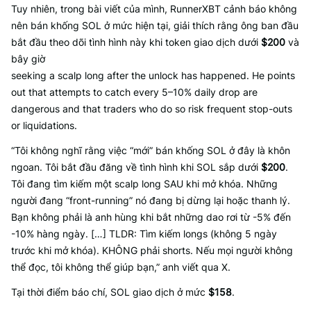
Tuy nhiên, trong bài viết của mình, RunnerXBT cảnh báo không
nên bán khống SOL ở mức hiện tại, giải thích rằng ông ban đầu
bắt đầu theo dõi tình hình này khi token giao dịch dưới
$200
và
bây giờ
seeking a scalp long after the unlock has happened. He points
out that attempts to catch every 5–10% daily drop are
dangerous and that traders who do so risk frequent stop-outs
or liquidations.
“Tôi không nghĩ rằng việc “mới” bán khống SOL ở đây là khôn
ngoan. Tôi bắt đầu đăng về tình hình khi SOL sắp dưới
$200
.
Tôi đang tìm kiếm một scalp long SAU khi mở khóa. Những
người đang “front-running” nó đang bị dừng lại hoặc thanh lý.
Bạn không phải là anh hùng khi bắt những dao rơi từ -5% đến
-10% hàng ngày. […] TLDR: Tìm kiếm longs (không 5 ngày
trước khi mở khóa). KHÔNG phải shorts. Nếu mọi người không
thể đọc, tôi không thể giúp bạn,” anh viết qua X.
Tại thời điểm báo chí, SOL giao dịch ở mức
$158
.