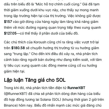
dấu trên biểu đồ là “Mức hỗ trợ chính cuối cùng.” Giá đã tạm
thời giảm xuống dưới khu vực này, cho thấy sự mong manh
trong lập trường hiện tại của thị trường. Việc không giữ được
$157
vào giờ đóng cửa hàng ngày làm tăng khả năng giảm
thêm về mức đường ngang quan trọng tiếp theo xung quanh
$127.05
—có thể thấy ở phần dưới của biểu đồ.
Các chú thích của Koroush cũng chỉ ra rằng việc vượt trở lại
trên
$180.58
sẽ chuyển hướng thị trường từ xu hướng giảm
sang “trung lập.” Cho đến khi điều đó xảy ra, nhà phân tích
cảnh báo rằng người bán dường như đang kiểm soát, với tâm
lý tiêu cực xung quanh các đồng meme củng cố xu hướng
giảm hiện tại.
Lập luận Tăng giá cho SOL
Trong khi đó, nhà phân tích tiền điện tử
RunnerXBT
(@RunnerXBT) đã chia sẻ phân tích dòng đơn hàng của biểu
đồ hợp đồng tương lai Solana (SOL) (khung thời gian 2 giờ trên
Binance) hôm nay. Biểu đồ nhấn mạnh các mức giá đáng chú