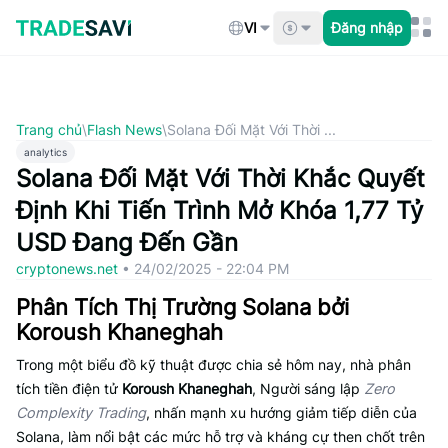
Bỏ
qua
VI
Đăng nhập
nội
dung
Trang chủ
\
Flash News
\
Solana Đối Mặt Với Thời ...
analytics
Solana Đối Mặt Với Thời Khắc Quyết
Định Khi Tiến Trình Mở Khóa 1,77 Tỷ
USD Đang Đến Gần
cryptonews.net
•
24/02/2025 - 22:04 PM
Phân Tích Thị Trường Solana bởi
Koroush Khaneghah
Trong một biểu đồ kỹ thuật được chia sẻ hôm nay, nhà phân
tích tiền điện tử
Koroush Khaneghah
, Người sáng lập
Zero
Complexity Trading
, nhấn mạnh xu hướng giảm tiếp diễn của
Solana, làm nổi bật các mức hỗ trợ và kháng cự then chốt trên