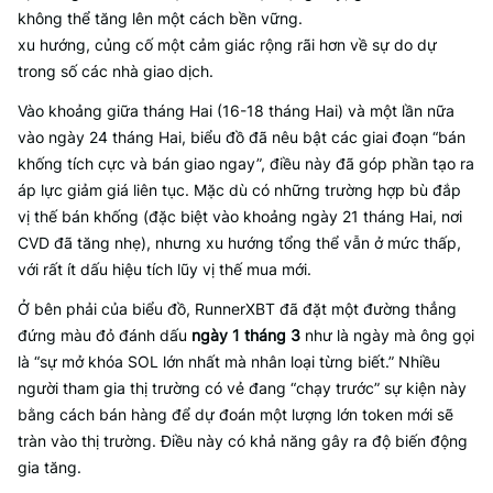
không thể tăng lên một cách bền vững.
xu hướng, củng cố một cảm giác rộng rãi hơn về sự do dự
trong số các nhà giao dịch.
Vào khoảng giữa tháng Hai (16-18 tháng Hai) và một lần nữa
vào ngày 24 tháng Hai, biểu đồ đã nêu bật các giai đoạn “bán
khống tích cực và bán giao ngay”, điều này đã góp phần tạo ra
áp lực giảm giá liên tục. Mặc dù có những trường hợp bù đắp
vị thế bán khống (đặc biệt vào khoảng ngày 21 tháng Hai, nơi
CVD đã tăng nhẹ), nhưng xu hướng tổng thể vẫn ở mức thấp,
với rất ít dấu hiệu tích lũy vị thế mua mới.
Ở bên phải của biểu đồ, RunnerXBT đã đặt một đường thẳng
đứng màu đỏ đánh dấu
ngày 1 tháng 3
như là ngày mà ông gọi
là “sự mở khóa SOL lớn nhất mà nhân loại từng biết.” Nhiều
người tham gia thị trường có vẻ đang “chạy trước” sự kiện này
bằng cách bán hàng để dự đoán một lượng lớn token mới sẽ
tràn vào thị trường. Điều này có khả năng gây ra độ biến động
gia tăng.