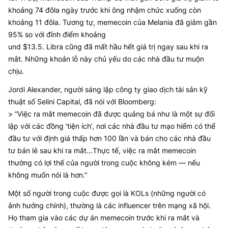
khoảng 74 đôla ngày trước khi ông nhậm chức xuống còn
khoảng 11 đôla. Tương tự, memecoin của Melania đã giảm gần
95% so với đỉnh điểm khoảng
und $13.5. Libra cũng đã mất hầu hết giá trị ngay sau khi ra
mắt. Những khoản lỗ này chủ yếu do các nhà đầu tư muộn
chịu.
Jordi Alexander, người sáng lập công ty giao dịch tài sản kỹ
thuật số Selini Capital, đã nói với Bloomberg:
> “Việc ra mắt memecoin đã được quảng bá như là một sự đối
lập với các đồng ‘tiện ích’, nơi các nhà đầu tư mạo hiểm có thể
đầu tư với định giá thấp hơn 100 lần và bán cho các nhà đầu
tư bán lẻ sau khi ra mắt…Thực tế, việc ra mắt memecoin
thường có lợi thế của người trong cuộc không kém — nếu
không muốn nói là hơn.”
Một số người trong cuộc được gọi là KOLs (những người có
ảnh hưởng chính), thường là các influencer trên mạng xã hội.
Họ tham gia vào các dự án memecoin trước khi ra mắt và