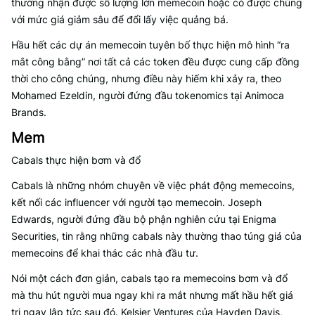
thường nhận được số lượng lớn memecoin hoặc có được chúng
với mức giá giảm sâu để đổi lấy việc quảng bá.
Hầu hết các dự án memecoin tuyên bố thực hiện mô hình “ra
mắt công bằng” nơi tất cả các token đều được cung cấp đồng
thời cho công chúng, nhưng điều này hiếm khi xảy ra, theo
Mohamed Ezeldin, người đứng đầu tokenomics tại Animoca
Brands.
Mem
Cabals thực hiện bơm và đổ
Cabals là những nhóm chuyên về việc phát động memecoins,
kết nối các influencer với người tạo memecoin. Joseph
Edwards, người đứng đầu bộ phận nghiên cứu tại Enigma
Securities, tin rằng những cabals này thường thao túng giá của
memecoins để khai thác các nhà đầu tư.
Nói một cách đơn giản, cabals tạo ra memecoins bơm và đổ
mà thu hút người mua ngay khi ra mắt nhưng mất hầu hết giá
trị ngay lập tức sau đó. Kelsier Ventures của Hayden Davis,