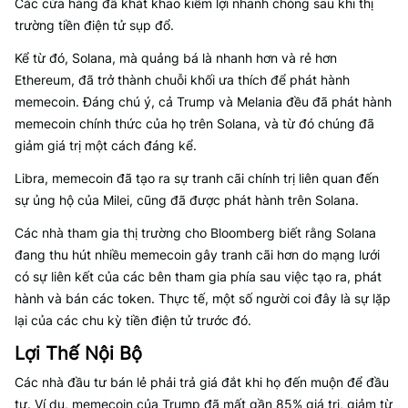
Các cửa hàng đã khát khao kiếm lợi nhanh chóng sau khi thị
trường tiền điện tử sụp đổ.
Kể từ đó, Solana, mà quảng bá là nhanh hơn và rẻ hơn
Ethereum, đã trở thành chuỗi khối ưa thích để phát hành
memecoin. Đáng chú ý, cả Trump và Melania đều đã phát hành
memecoin chính thức của họ trên Solana, và từ đó chúng đã
giảm giá trị một cách đáng kể.
Libra, memecoin đã tạo ra sự tranh cãi chính trị liên quan đến
sự ủng hộ của Milei, cũng đã được phát hành trên Solana.
Các nhà tham gia thị trường cho Bloomberg biết rằng Solana
đang thu hút nhiều memecoin gây tranh cãi hơn do mạng lưới
có sự liên kết của các bên tham gia phía sau việc tạo ra, phát
hành và bán các token. Thực tế, một số người coi đây là sự lặp
lại của các chu kỳ tiền điện tử trước đó.
Lợi Thế Nội Bộ
Các nhà đầu tư bán lẻ phải trả giá đắt khi họ đến muộn để đầu
tư. Ví dụ, memecoin của Trump đã mất gần 85% giá trị, giảm từ