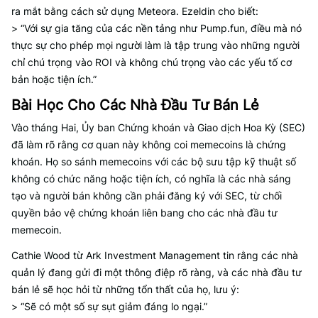
ra mắt bằng cách sử dụng Meteora. Ezeldin cho biết:
> “Với sự gia tăng của các nền tảng như Pump.fun, điều mà nó
thực sự cho phép mọi người làm là tập trung vào những người
chỉ chú trọng vào ROI và không chú trọng vào các yếu tố cơ
bản hoặc tiện ích.”
Bài Học Cho Các Nhà Đầu Tư Bán Lẻ
Vào tháng Hai, Ủy ban Chứng khoán và Giao dịch Hoa Kỳ (SEC)
đã làm rõ rằng cơ quan này không coi memecoins là chứng
khoán. Họ so sánh memecoins với các bộ sưu tập kỹ thuật số
không có chức năng hoặc tiện ích, có nghĩa là các nhà sáng
tạo và người bán không cần phải đăng ký với SEC, từ chối
quyền bảo vệ chứng khoán liên bang cho các nhà đầu tư
memecoin.
Cathie Wood từ Ark Investment Management tin rằng các nhà
quản lý đang gửi đi một thông điệp rõ ràng, và các nhà đầu tư
bán lẻ sẽ học hỏi từ những tổn thất của họ, lưu ý:
> “Sẽ có một số sự sụt giảm đáng lo ngại.”