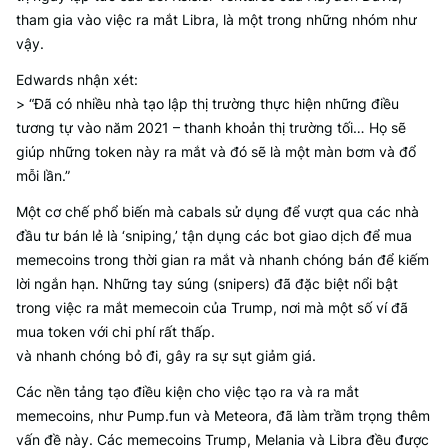
tham gia vào việc ra mắt Libra, là một trong những nhóm như
vậy.
Edwards nhận xét:
> “Đã có nhiều nhà tạo lập thị trường thực hiện những điều
tương tự vào năm 2021 – thanh khoản thị trường tối… Họ sẽ
giúp những token này ra mắt và đó sẽ là một màn bơm và đổ
mỗi lần.”
Một cơ chế phổ biến mà cabals sử dụng để vượt qua các nhà
đầu tư bán lẻ là ‘sniping,’ tận dụng các bot giao dịch để mua
memecoins trong thời gian ra mắt và nhanh chóng bán để kiếm
lời ngắn hạn. Những tay súng (snipers) đã đặc biệt nổi bật
trong việc ra mắt memecoin của Trump, nơi mà một số ví đã
mua token với chi phí rất thấp.
và nhanh chóng bỏ đi, gây ra sự sụt giảm giá.
Các nền tảng tạo điều kiện cho việc tạo ra và ra mắt
memecoins, như Pump.fun và Meteora, đã làm trầm trọng thêm
vấn đề này. Các memecoins Trump, Melania và Libra đều được