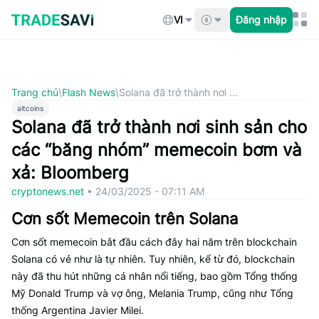
Bỏ
qua
VI
Đăng nhập
nội
dung
Trang chủ
\
Flash News
\
Solana đã trở thành nơi ...
altcoins
Solana đã trở thành nơi sinh sản cho
các “băng nhóm” memecoin bơm và
xả: Bloomberg
cryptonews.net
•
24/03/2025 - 07:11 AM
Cơn sốt Memecoin trên Solana
Cơn sốt memecoin bắt đầu cách đây hai năm trên blockchain
Solana có vẻ như là tự nhiên. Tuy nhiên, kể từ đó, blockchain
này đã thu hút những cá nhân nổi tiếng, bao gồm Tổng thống
Mỹ Donald Trump và vợ ông, Melania Trump, cũng như Tổng
thống Argentina Javier Milei.