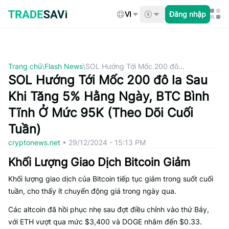
Bỏ
qua
VI
Đăng nhập
nội
dung
Trang chủ
\
Flash News
\
SOL Hướng Tới Mốc 200 đô...
SOL Hướng Tới Mốc 200 đô la Sau
Khi Tăng 5% Hằng Ngày, BTC Bình
Tĩnh Ở Mức 95K (Theo Dõi Cuối
Tuần)
cryptonews.net
•
29/12/2024 - 15:13 PM
Khối Lượng Giao Dịch Bitcoin Giảm
Khối lượng giao dịch của Bitcoin tiếp tục giảm trong suốt cuối
tuần, cho thấy ít chuyển động giá trong ngày qua.
Các altcoin đã hồi phục nhẹ sau đợt điều chỉnh vào thứ Bảy,
với ETH vượt qua mức $3,400 và DOGE nhắm đến $0.33.