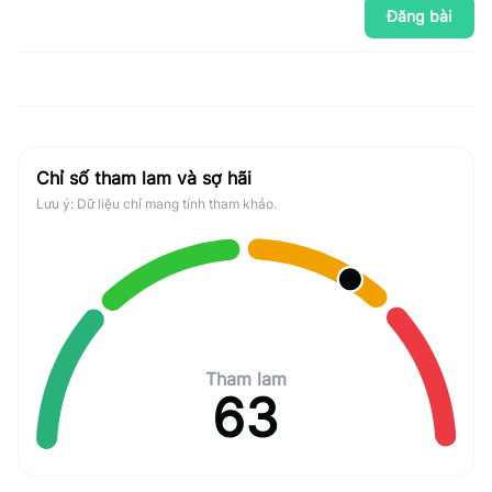
Đăng bài
Chỉ số tham lam và sợ hãi
Lưu ý: Dữ liệu chỉ mang tính tham khảo.
Tham lam
63