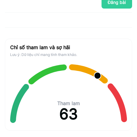
Đăng bài
Chỉ số tham lam và sợ hãi
Lưu ý: Dữ liệu chỉ mang tính tham khảo.
Tham lam
63