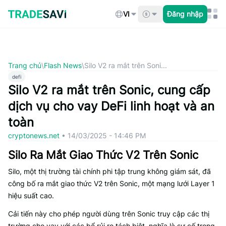
Bỏ
qua
VI
Đăng nhập
nội
dung
Trang chủ
\
Flash News
\
Silo V2 ra mắt trên Soni...
defi
Silo V2 ra mắt trên Sonic, cung cấp
dịch vụ cho vay DeFi linh hoạt và an
toàn
cryptonews.net
•
14/03/2025 - 14:46 PM
Silo Ra Mắt Giao Thức V2 Trên Sonic
Silo, một thị trường tài chính phi tập trung không giám sát, đã
công bố ra mắt giao thức V2 trên Sonic, một mạng lưới Layer 1
hiệu suất cao.
Cải tiến này cho phép người dùng trên Sonic truy cập các thị
trường cho vay với các bể rủi ro tách biệt, nghĩa là sự cố trong