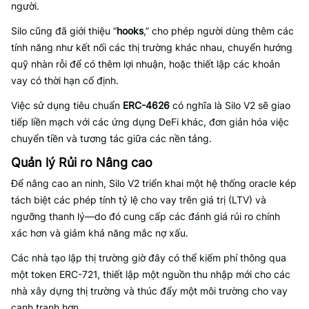
người.
Silo cũng đã giới thiệu “
hooks
,” cho phép người dùng thêm các
tính năng như kết nối các thị trường khác nhau, chuyển hướng
quỹ nhàn rỗi để có thêm lợi nhuận, hoặc thiết lập các khoản
vay có thời hạn cố định.
Việc sử dụng tiêu chuẩn
ERC-4626
có nghĩa là Silo V2 sẽ giao
tiếp liền mạch với các ứng dụng DeFi khác, đơn giản hóa việc
chuyển tiền và tương tác giữa các nền tảng.
Quản lý Rủi ro Nâng cao
Để nâng cao an ninh, Silo V2 triển khai một hệ thống oracle kép
tách biệt các phép tính tỷ lệ cho vay trên giá trị (LTV) và
ngưỡng thanh lý—do đó cung cấp các đánh giá rủi ro chính
xác hơn và giảm khả năng mắc nợ xấu.
Các nhà tạo lập thị trường giờ đây có thể kiếm phí thông qua
một token ERC-721, thiết lập một nguồn thu nhập mới cho các
nhà xây dựng thị trường và thúc đẩy một môi trường cho vay
cạnh tranh hơn.