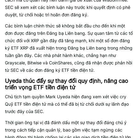
SEC sẽ xem xét các bình luận này trước khi quyết định có phê
duyệt, từ chối hoặc trì hoãn đơn đăng ký.
Các bình luận chính thức sẽ không bắt đầu cho đến khi một
đơn được đăng trên Đăng bạ Liên bang. Sự quan tâm từ các tổ
chức đối với XRP gần đây đã tăng mạnh, khi một số đơn đăng
ký ETF XRP đã xuất hiện trong Đăng bạ Liên bang trong những
tuần gần đây. Các nhà phát hành khác, chẳng hạn như
Grayscale, Bitwise và CoinShares, cũng đã nhận được phản hồi
từ SEC về các đơn đăng ký ETF tiền điện tử.
Uyeda thúc đẩy sự thay đổi quy định, nâng cao
triển vọng ETF tiền điện tử
Chủ tịch tạm quyền Mark Uyeda hiện đang xem xét việc cry
Quỹ ETF tiền điện tử mà có thể đã bị từ chối dưới sự lãnh đạo
trước đây của SEC.
Thời gian ông tại vị đã đánh dấu một sự thay đổi đáng chú ý
trong cách tiếp cận quản lý, bao gồm việc tạm ngừng các
hành động thi hành chống lại các sàn giao dịch tiền điện tử lớn