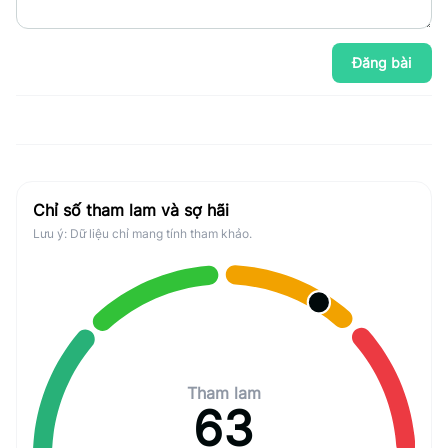
Đăng bài
Chỉ số tham lam và sợ hãi
Lưu ý: Dữ liệu chỉ mang tính tham khảo.
Tham lam
63