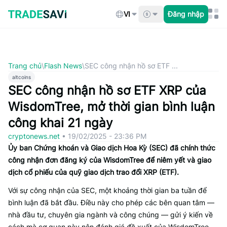
Bỏ
qua
VI
Đăng nhập
nội
dung
Trang chủ
\
Flash News
\
SEC công nhận hồ sơ ETF ...
altcoins
SEC công nhận hồ sơ ETF XRP của
WisdomTree, mở thời gian bình luận
công khai 21 ngày
cryptonews.net
•
19/02/2025 - 23:36 PM
Ủy ban Chứng khoán và Giao dịch Hoa Kỳ (SEC) đã chính thức
công nhận đơn đăng ký của WisdomTree để niêm yết và giao
dịch cổ phiếu của quỹ giao dịch trao đổi XRP (ETF).
Với sự công nhận của SEC, một khoảng thời gian ba tuần để
bình luận đã bắt đầu. Điều này cho phép các bên quan tâm —
nhà đầu tư, chuyên gia ngành và công chúng — gửi ý kiến về
cách mà cơ quan này nên đánh giá đề xuất của WisdomTree.