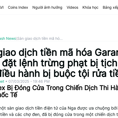
AVI
Coins Index
Người ảnh hưởng
Videos
Khóa học
Bảng xế
ash News
\
Sàn giao dịch tiền mã hó...
giao dịch tiền mã hóa Gara
 đặt lệnh trừng phạt bị tịch
iều hành bị buộc tội rửa ti
net
•
07/03/2025 - 19:46 PM
x Bị Đóng Cửa Trong Chiến Dịch Thi H
uốc Tế
một sàn giao dịch tiền điện tử của Nga được ưa chuộng bở
tiền và các chợ đen, đã bị đóng cửa trong một chiến dịch t