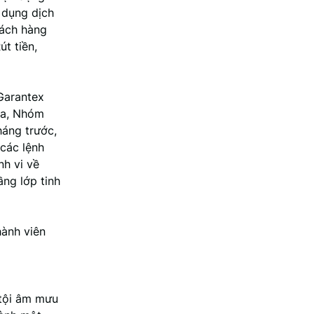
 dụng dịch
hách hàng
út tiền,
 Garantex
ua, Nhóm
háng trước,
các lệnh
nh vi về
ầng lớp tinh
hành viên
 tội âm mưu