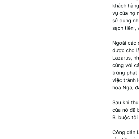
khách hàng
vụ của họ 
sử dụng nhữ
sạch tiền”, 
Ngoài các 
được cho l
Lazarus, nh
cùng với c
trừng phạt 
việc tránh 
hoa Nga, đã
Sau khi thu
của nó đã 
Bị buộc tội
Công dân L