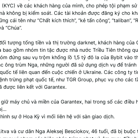
 (KYC) về các khách hàng của mình, cho phép tội phạm sử
mà không bị kiểm soát. Các tài khoản được đăng ký cho k
ng cái tên như “Chất kích thích”, “kẻ tấn công”, “taliban”, “R
và “Chúa”.
đối tượng tống tiền và thị trường darknet, khách hàng của
à bao gồm nhóm tin tặc được nhà nước Triều Tiên thông q
óm đứng sau vụ trộm khổng lồ 1,5 tỷ đô la của Bybit vào t
ác ông trùm Nga, những người đã sử dụng dịch vụ để tránh 
quốc tế liên quan đến cuộc chiến ở Ukraine. Các công ty ti
lệnh trừng phạt quốc tế, như TGR Group, phục vụ cho các t
 được liên kết với Garantex.
 giữ máy chủ và miền của Garantex, hai trong số các điều 
bị…
 hình sự ở Hoa Kỳ vì mối liên hệ với sàn giao dịch.
itva và cư dân Nga Aleksej Besciokov, 46 tuổi, đã bị buộc