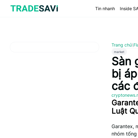
Bỏ
qua
Tin nhanh
Inside S
nội
dung
Trang chủ
\
Fl
market
Sàn 
bị áp
các đ
cryptonews.
Garante
Luật Q
Garantex, 
nhóm tống 