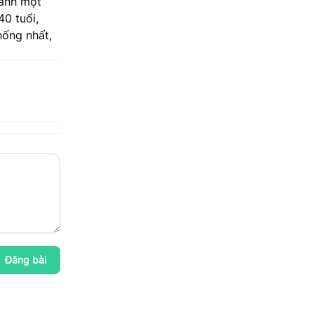
hành một
40 tuổi,
hống nhất,
Đăng bài