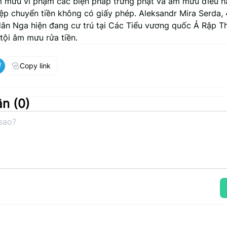
âm mưu vi phạm các biện pháp trừng phạt và âm mưu điều 
ệp chuyển tiền không có giấy phép. Aleksandr Mira Serda, 
ân Nga hiện đang cư trú tại Các Tiểu vương quốc Ả Rập T
tội âm mưu rửa tiền.
Copy link
ận (
0
)