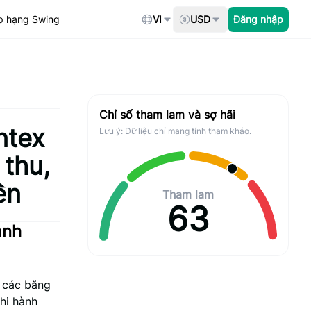
p hạng Swing
VI
USD
Đăng nhập
Chỉ số tham lam và sợ hãi
ntex
Lưu ý: Dữ liệu chỉ mang tính tham khảo.
 thu,
ền
Tham lam
63
ành
i các băng
hi hành