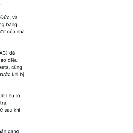
.
 Đức, và
óng băng
p đỡ của nhà
FAC) đã
tạo điều
asta, cũng
rước khi bị
ữ liệu từ
tra.
tử sau khi
nhận dạng