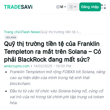
Bỏ
qua
VI
Đăng nhập
nội
dung
Trang chủ
\
Flash News
\
Quỹ thị trường tiền tệ c...
SOLANA
Quỹ thị trường tiền tệ của Franklin
Templeton ra mắt trên Solana – Có
phải BlackRock đang mất sức?
ambcrypto.com
•
14/02/2025 - 19:00 PM
Franklin Templeton mở rộng FOBXX tới Solana, nâng
cao sự hiện diện của mình trong hệ sinh thái
blockchain.
Đầu tư từ các tổ chức vào Solana bùng nổ, củng cố
vai trò của nó trong tài chính phi tập trung và token
hóa.