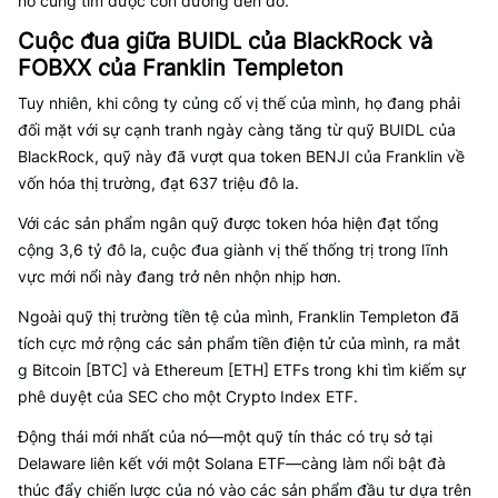
nó cũng tìm được con đường đến đó.”
Cuộc đua giữa BUIDL của BlackRock và
FOBXX của Franklin Templeton
Tuy nhiên, khi công ty củng cố vị thế của mình, họ đang phải
đối mặt với sự cạnh tranh ngày càng tăng từ quỹ BUIDL của
BlackRock, quỹ này đã vượt qua token BENJI của Franklin về
vốn hóa thị trường, đạt 637 triệu đô la.
Với các sản phẩm ngân quỹ được token hóa hiện đạt tổng
cộng 3,6 tỷ đô la, cuộc đua giành vị thế thống trị trong lĩnh
vực mới nổi này đang trở nên nhộn nhịp hơn.
Ngoài quỹ thị trường tiền tệ của mình, Franklin Templeton đã
tích cực mở rộng các sản phẩm tiền điện tử của mình, ra mắt
g Bitcoin [BTC] và Ethereum [ETH] ETFs trong khi tìm kiếm sự
phê duyệt của SEC cho một Crypto Index ETF.
Động thái mới nhất của nó—một quỹ tín thác có trụ sở tại
Delaware liên kết với một Solana ETF—càng làm nổi bật đà
thúc đẩy chiến lược của nó vào các sản phẩm đầu tư dựa trên