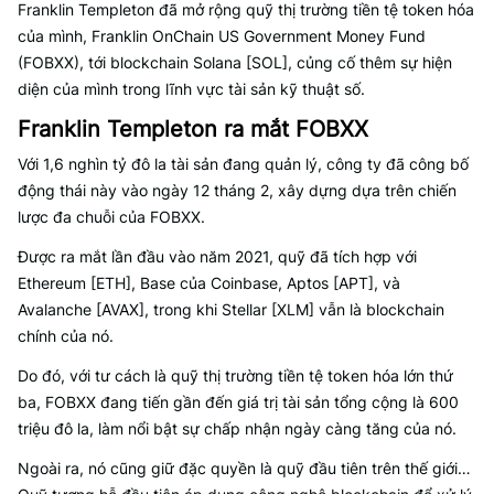
Franklin Templeton đã mở rộng quỹ thị trường tiền tệ token hóa
của mình, Franklin OnChain US Government Money Fund
(FOBXX), tới blockchain Solana [SOL], củng cố thêm sự hiện
diện của mình trong lĩnh vực tài sản kỹ thuật số.
Franklin Templeton ra mắt FOBXX
Với 1,6 nghìn tỷ đô la tài sản đang quản lý, công ty đã công bố
động thái này vào ngày 12 tháng 2, xây dựng dựa trên chiến
lược đa chuỗi của FOBXX.
Được ra mắt lần đầu vào năm 2021, quỹ đã tích hợp với
Ethereum [ETH], Base của Coinbase, Aptos [APT], và
Avalanche [AVAX], trong khi Stellar [XLM] vẫn là blockchain
chính của nó.
Do đó, với tư cách là quỹ thị trường tiền tệ token hóa lớn thứ
ba, FOBXX đang tiến gần đến giá trị tài sản tổng cộng là 600
triệu đô la, làm nổi bật sự chấp nhận ngày càng tăng của nó.
Ngoài ra, nó cũng giữ đặc quyền là quỹ đầu tiên trên thế giới…