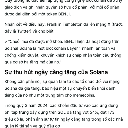
Quỹ tương hỗ đầu tiên áp dụng công nghệ blockchain để xử lý
giao dịch và ghi nhận quyền sở hữu cổ phần, với mỗi cổ phần
được đại diện bởi một token BENJI.
Nhận xét về điều này, Franklin Templeton đã lên mạng X (trước
đây là Twitter) và cho biết,
> “Chuỗi mới đã được mở khóa. BENJI hiện đã hoạt động trên
Solana! Solana là một blockchain Layer 1 nhanh, an toàn và
chống kiểm duyệt, khuyến khích sự chấp nhận toàn cầu thông
qua cơ sở hạ tầng mở của nó.”
Sự thu hút ngày càng tăng của Solana
Không cần phải nói, sự quan tâm từ các tổ chức đối với mạng
Solana đã gia tăng, báo hiệu một sự chuyển biến khỏi danh
tiếng của nó như một trung tâm cho memecoins.
Trong quý 3 năm 2024, các khoản đầu tư vào các ứng dụng
phi tập trung xây dựng trên SOL đã tăng vọt 54%, đạt 173
triệu đô la, phản ánh sự tự tin ngày càng tăng trong số các nhà
quản lý tài sản và quỹ đầu cơ.