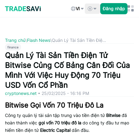
Bỏ
qua
VI
Đăng nhập
nội
dung
Trang chủ
\
Flash News
\
Quản Lý Tài Sản Tiền Điệ...
finance
Quản Lý Tài Sản Tiền Điện Tử
Bitwise Củng Cố Bảng Cân Đối Của
Mình Với Việc Huy Động 70 Triệu
USD Vốn Cổ Phần
cryptonews.net
•
25/02/2025 - 16:16 PM
Bitwise Gọi Vốn 70 Triệu Đô La
Công ty quản lý tài sản tập trung vào tiền điện tử
Bitwise
đã
hoàn thành việc
gọi vốn 70 triệu đô la
do công ty đầu tư mạo
hiểm tiền điện tử
Electric Capital
dẫn đầu.