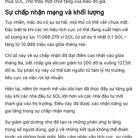
mua SOL, cho thấy một chút tăng của biểu đồ giá.
Sự chấp nhận mạng và khối lượng
Tuy nhiên, mặc dù có sự sợ hãi, mọi thứ có thể vẫn chưa mất.
Đặc biệt là khi các tín hiệu tích cực có thể đang xuất hiện với
số lượng kỷ lục 11.088.279 ví SOL có số dư ít nhất 0.1 SOL –
tăng từ 10.986 triệu vào giữa tháng Hai.
Chỉ số này về sự chấp nhận đã đạt điểm cao nhất vào giữa
tháng Ba, bất chấp giá altcoin giảm từ 200 đô la xuống 127,58
đô la. Sự phân kỳ này có thể bắt nguồn từ tâm lý thị trường
tiêu cực và việc rút lợi nhuận.
Hiện tại, niềm tin mạnh mẽ vào dài hạn đã thúc đẩy sự tăng giá
này khi các nhà đầu tư SOL lớn hơn và các nhà đầu tư mới
tham gia vào thị trường. Điều này đã được xác nhận bằng sự
gia tăng trong sự chấp nhận mạng.
Sự giảm giá dường như đã tạo ra những phản ứng lo lắng
trong số người dùng, gợi ý về những kết quả không thể đoán
trước và những hoài nghi. Nếu cảm nhận vẫn tích cực, sự chấp