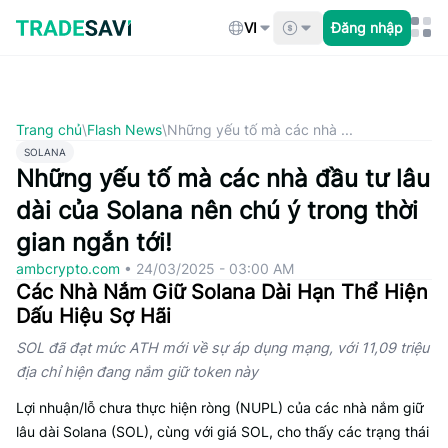
Bỏ
qua
VI
Đăng nhập
nội
dung
Trang chủ
\
Flash News
\
Những yếu tố mà các nhà ...
SOLANA
Những yếu tố mà các nhà đầu tư lâu
dài của Solana nên chú ý trong thời
gian ngắn tới!
ambcrypto.com
•
24/03/2025 - 03:00 AM
Các Nhà Nắm Giữ Solana Dài Hạn Thể Hiện
Dấu Hiệu Sợ Hãi
SOL đã đạt mức ATH mới về sự áp dụng mạng, với 11,09 triệu
địa chỉ hiện đang nắm giữ token này
Lợi nhuận/lỗ chưa thực hiện ròng (NUPL) của các nhà nắm giữ
lâu dài Solana (SOL), cùng với giá SOL, cho thấy các trạng thái