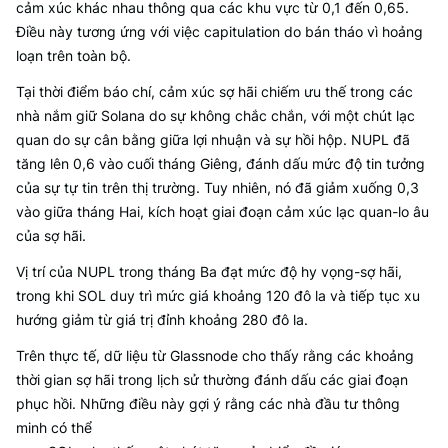
cảm xúc khác nhau thông qua các khu vực từ 0,1 đến 0,65.
Điều này tương ứng với việc capitulation do bán tháo vì hoảng
loạn trên toàn bộ.
Tại thời điểm báo chí, cảm xúc sợ hãi chiếm ưu thế trong các
nhà nắm giữ Solana do sự không chắc chắn, với một chút lạc
quan do sự cân bằng giữa lợi nhuận và sự hồi hộp. NUPL đã
tăng lên 0,6 vào cuối tháng Giêng, đánh dấu mức độ tin tưởng
của sự tự tin trên thị trường. Tuy nhiên, nó đã giảm xuống 0,3
vào giữa tháng Hai, kích hoạt giai đoạn cảm xúc lạc quan-lo âu
của sợ hãi.
Vị trí của NUPL trong tháng Ba đạt mức độ hy vọng-sợ hãi,
trong khi SOL duy trì mức giá khoảng 120 đô la và tiếp tục xu
hướng giảm từ giá trị đỉnh khoảng 280 đô la.
Trên thực tế, dữ liệu từ Glassnode cho thấy rằng các khoảng
thời gian sợ hãi trong lịch sử thường đánh dấu các giai đoạn
phục hồi. Những điều này gợi ý rằng các nhà đầu tư thông
minh có thể