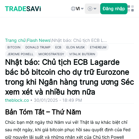
Bỏ
qua
VI
Đăng nhập
nội
dung
Trang chủ
\
Flash News
\
Nhật báo: Chủ tịch ECB L...
BITCOIN
DONALD TRUMP
ECB
ELON MUSK
ETHEREUM
JEROME POWELL
MICROSTRATEGY
VITALIK BUTERIN
Nhật báo: Chủ tịch ECB Lagarde
bác bỏ bitcoin cho dự trữ Eurozone
trong khi Ngân hàng trung ương Séc
xem xét và nhiều hơn nữa
theblock.co
•
30/01/2025 - 18:49 PM
Bản Tóm Tắt – Thứ Năm
Chúc bạn một ngày thứ Năm vui vẻ! Thật là sự khác biệt chỉ
sau một ngày, khi giá bitcoin phục hồi sau quyết định của Fed
giữ nguyên lãi suất và những nhận xét của Chủ tịch Powell