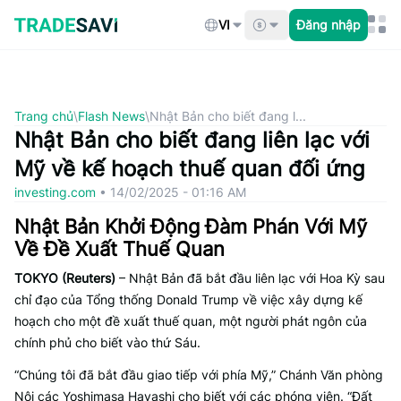
Bỏ
qua
VI
Đăng nhập
nội
dung
Trang chủ
\
Flash News
\
Nhật Bản cho biết đang l...
Nhật Bản cho biết đang liên lạc với
Mỹ về kế hoạch thuế quan đối ứng
investing.com
•
14/02/2025 - 01:16 AM
Nhật Bản Khởi Động Đàm Phán Với Mỹ
Về Đề Xuất Thuế Quan
TOKYO (Reuters)
– Nhật Bản đã bắt đầu liên lạc với Hoa Kỳ sau
chỉ đạo của Tổng thống Donald Trump về việc xây dựng kế
hoạch cho một đề xuất thuế quan, một người phát ngôn của
chính phủ cho biết vào thứ Sáu.
“Chúng tôi đã bắt đầu giao tiếp với phía Mỹ,” Chánh Văn phòng
Nội các Yoshimasa Hayashi cho biết với các phóng viên. “Đất