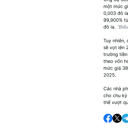
một mức gi
0,003 đô l
99,900% từ
đô la.
“Biểu
Tuy nhiên, 
sẽ vọt lên 
trường tiền
theo vốn h
mức giá 385
2025.
Các nhà ph
cho chu kỳ
thể vượt qu