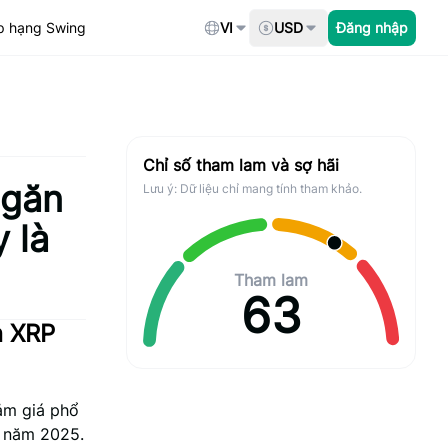
p hạng Swing
VI
USD
Đăng nhập
Chỉ số tham lam và sợ hãi
ngăn
Lưu ý: Dữ liệu chỉ mang tính tham khảo.
 là
Tham lam
63
n XRP
ảm giá phổ
2 năm 2025.