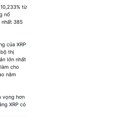
110,233% từ
ng nổ
o nhất 385
ờng của XRP
 bộ thị
sản lớn nhất
 làm cho
vào năm
m vọng hơn
rằng XRP có