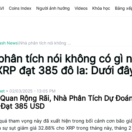
AVI
Coins Index
Người ảnh hưởng
Videos
Khóa học
Bảng xế
ash News
\
Nhà phân tích nói không ...
phân tích nói không có gì 
RP đạt 385 đô la: Dưới đây
net
•
02/03/2025 - 13:05 PM
 Quan Rộng Rãi, Nhà Phân Tích Dự Đoá
 Đạt 385 USD
quá tham vọng này đã xuất hiện trong bối cảnh cơn bão gi
ra sự sụt giảm giá 32.88% cho XRP trong tháng này, tháng 