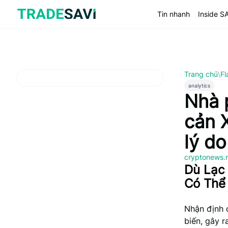
Bỏ
qua
Tin nhanh
Inside S
nội
dung
Trang chủ
\
Fl
analytics
Nhà 
cản X
lý do
cryptonews.
Dù Lạc
Có Thể
Nhận định 
biến, gây 