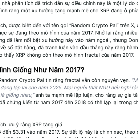
, nhà phân tích đã trích dẫn sự điều chỉnh này là một lý do 
ình rằng một xu hướng tăng mạnh mẽ cho XRP đang ở phía
ch, được biết đến với tên gọi “Random Crypto Pal” trên X, 
hực sự đang theo mô hình của năm 2017. Nhớ lại rằng nhiề
ường đã làm nổi bật xu hướng này vào năm ngoái, nhưng Do
 về sổ đặt hàng, đã tranh luận vào đầu tháng này rằng hàn
o thấy XRP không còn theo mô hình fractal của năm 2017.
ình Giống Như Năm 2017?
 Random Crypto Pal tin rằng fractal vẫn còn nguyên vẹn.
“M
 đang lặp lại cho năm 2025. Mọi người thật NGU nếu nghĩ rằ
là giống nhau,”
anh ta mạnh mẽ lập luận, cho rằng sự gia t
đã chứng kiến từ năm 2017 đến 2018 có thể lặp lại trong c
ch lưu ý rằng XRP tăng giá
 đến $3.31 vào năm 2017. Sự tiết lộ này là chính xác, theo d