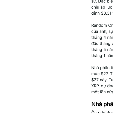
sử. Đặc bi
chịu áp lực
đỉnh $3.31
Random Cry
của anh, s
tháng 4 nă
đầu tháng đ
tháng 5 nă
tháng 1 nă
Nhà phân tí
mức $27. Th
$27 này. T
XRP, dự đo
một lần nữ
Nhà phâ
Ông dự đoá