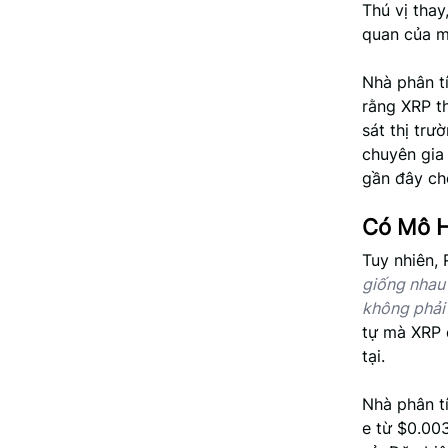
Thú vị thay
quan của m
Nhà phân tí
rằng XRP t
sát thị tr
chuyên gia
gần đây ch
Có Mô H
Tuy nhiên,
giống nhau
không phải 
tự mà XRP 
tại.
Nhà phân tí
e từ $0.003