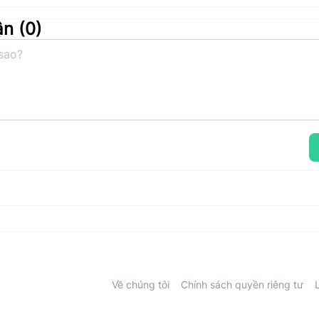
ận (
0
)
Về chúng tôi
Chính sách quyền riêng tư