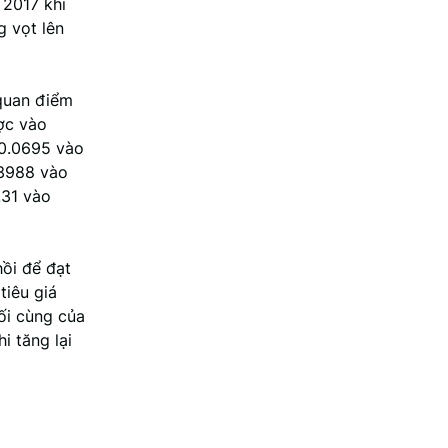
 2017 khi
g vọt lên
 quan điểm
ợc vào
$0.0695 vào
.3988 vào
.31 vào
hồi để đạt
tiêu giá
ối cùng của
i tăng lại