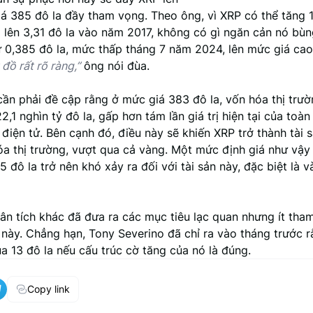
á 385 đô la đầy tham vọng. Theo ông, vì XRP có thể tăng 
a lên 3,31 đô la vào năm 2017, không có gì ngăn cản nó bù
 0,385 đô la, mức thấp tháng 7 năm 2024, lên mức giá ca
 đồ rất rõ ràng,”
ông nói đùa.
cần phải đề cập rằng ở mức giá 383 đô la, vốn hóa thị trư
22,1 nghìn tỷ đô la, gấp hơn tám lần giá trị hiện tại của toàn
 điện tử. Bên cạnh đó, điều này sẽ khiến XRP trở thành tài 
óa thị trường, vượt qua cả vàng. Một mức định giá như vậy
 đô la trở nên khó xảy ra đối với tài sản này, đặc biệt là 
ân tích khác đã đưa ra các mục tiêu lạc quan nhưng ít tha
 này. Chẳng hạn, Tony Severino đã chỉ ra vào tháng trước 
a 13 đô la nếu cấu trúc cờ tăng của nó là đúng.
Copy link