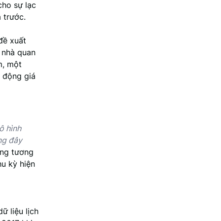
cho sự lạc
 trước.
đề xuất
u nhà quan
m, một
h động giá
ô hình
ng đây
ăng tương
hu kỳ hiện
ữ liệu lịch