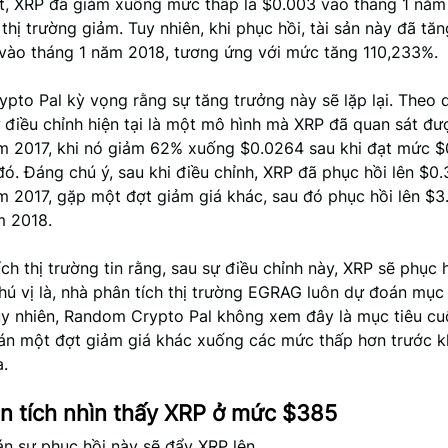
ệt, XRP đã giảm xuống mức thấp là $0.003 vào tháng 1 năm
 thị trường giảm. Tuy nhiên, khi phục hồi, tài sản này đã tăn
 vào tháng 1 năm 2018, tương ứng với mức tăng 110,233%.
pto Pal kỳ vọng rằng sự tăng trưởng này sẽ lặp lại. Theo
ự điều chỉnh hiện tại là một mô hình mà XRP đã quan sát đư
m 2017, khi nó giảm 62% xuống $0.0264 sau khi đạt mức 
ó. Đáng chú ý, sau khi điều chỉnh, XRP đã phục hồi lên $0
m 2017, gặp một đợt giảm giá khác, sau đó phục hồi lên $3
m 2018.
ch thị trường tin rằng, sau sự điều chỉnh này, XRP sẽ phục 
ú vị là, nhà phân tích thị trường EGRAG luôn dự đoán mục 
uy nhiên, Random Crypto Pal không xem đây là mục tiêu cu
án một đợt giảm giá khác xuống các mức thấp hơn trước kh
a.
n tích nhìn thấy XRP ở mức $385
n sự phục hồi này sẽ đẩy XRP lên