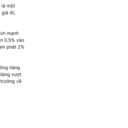
 là một
già đi,
hích mạnh
ên 0,5% vào
lạm phát 2%
ưởng hàng
 dàng vượt
 trường về