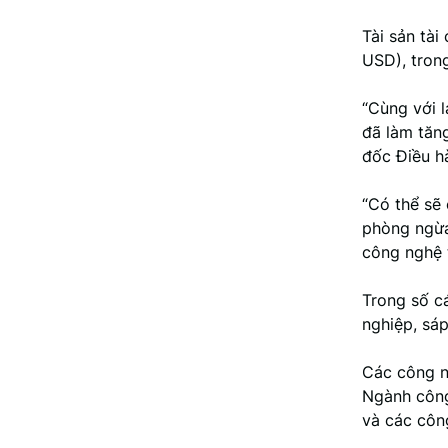
Tài sản tài
USD), tron
“Cùng với l
đã làm tăng
đốc Điều h
“Có thể sẽ 
phòng ngừa 
công nghệ t
Trong số cá
nghiệp, sáp
Các công ng
Ngành công
và các công