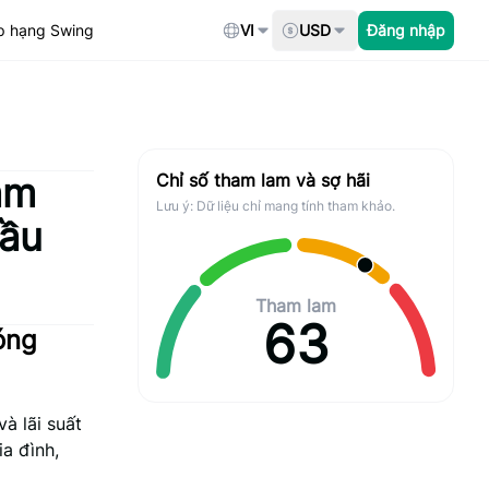
p hạng Swing
VI
USD
Đăng nhập
ạm
Chỉ số tham lam và sợ hãi
Lưu ý: Dữ liệu chỉ mang tính tham khảo.
cầu
Tham lam
63
óng
à lãi suất
ia đình,