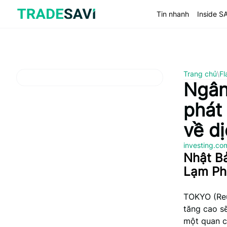
Bỏ
qua
Tin nhanh
Inside S
nội
dung
Trang chủ
\
Fl
Ngân
phát
về dị
investing.c
Nhật B
Lạm Ph
TOKYO (Reut
tăng cao sẽ
một quan c