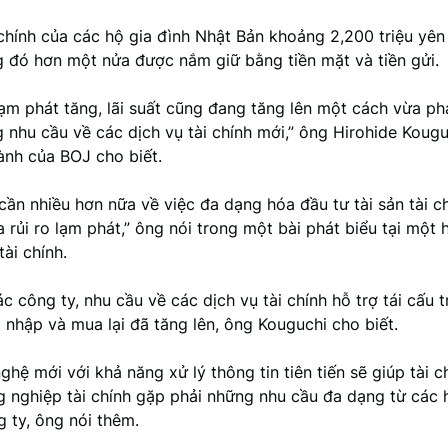
 chính của các hộ gia đình Nhật Bản khoảng 2,200 triệu yên 
g đó hơn một nửa được nắm giữ bằng tiền mặt và tiền gửi.
ạm phát tăng, lãi suất cũng đang tăng lên một cách vừa phả
 nhu cầu về các dịch vụ tài chính mới,” ông Hirohide Koug
ành của BOJ cho biết.
cần nhiều hơn nữa về việc đa dạng hóa đầu tư tài sản tài c
rủi ro lạm phát,” ông nói trong một bài phát biểu tại một 
ài chính.
c công ty, nhu cầu về các dịch vụ tài chính hỗ trợ tái cấu 
 nhập và mua lại đã tăng lên, ông Kouguchi cho biết.
hệ mới với khả năng xử lý thông tin tiên tiến sẽ giúp tài c
 nghiệp tài chính gặp phải những nhu cầu đa dạng từ các 
 ty, ông nói thêm.