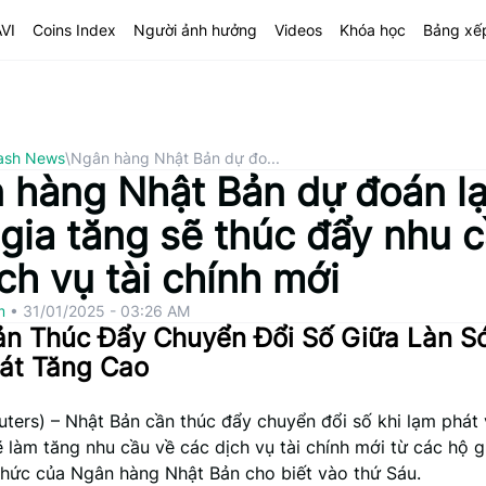
AVI
Coins Index
Người ảnh hưởng
Videos
Khóa học
Bảng xế
ash News
\
Ngân hàng Nhật Bản dự đo...
 hàng Nhật Bản dự đoán l
 gia tăng sẽ thúc đẩy nhu 
ch vụ tài chính mới
om
•
31/01/2025 - 03:26 AM
ản Thúc Đẩy Chuyển Đổi Số Giữa Làn S
át Tăng Cao
ers) – Nhật Bản cần thúc đẩy chuyển đổi số khi lạm phát v
 làm tăng nhu cầu về các dịch vụ tài chính mới từ các hộ g
hức của Ngân hàng Nhật Bản cho biết vào thứ Sáu.