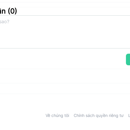
ận (
0
)
Về chúng tôi
Chính sách quyền riêng tư