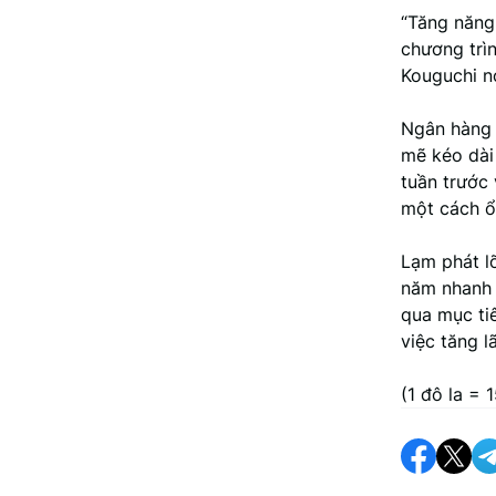
“Tăng năng
chương trì
Kouguchi nó
Ngân hàng 
mẽ kéo dài
tuần trước
một cách ổ
Lạm phát l
năm nhanh 
qua mục ti
việc tăng l
(1 đô la = 