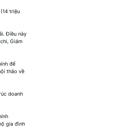
(14 triệu
i. Điều này
uchi, Giám
hính để
hội thảo về
trúc doanh
hính
hộ gia đình