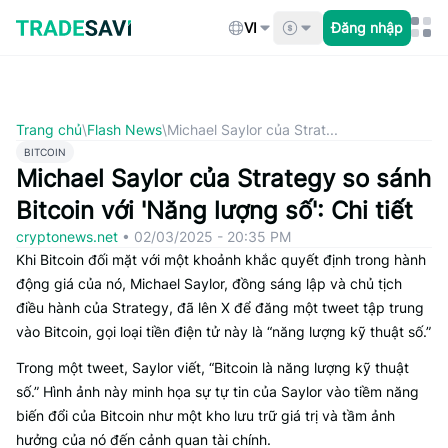
Bỏ
qua
VI
Đăng nhập
nội
dung
Trang chủ
\
Flash News
\
Michael Saylor của Strat...
BITCOIN
Michael Saylor của Strategy so sánh
Bitcoin với 'Năng lượng số': Chi tiết
cryptonews.net
•
02/03/2025 - 20:35 PM
Khi Bitcoin đối mặt với một khoảnh khắc quyết định trong hành
động giá của nó, Michael Saylor, đồng sáng lập và chủ tịch
điều hành của Strategy, đã lên X để đăng một tweet tập trung
vào Bitcoin, gọi loại tiền điện tử này là “năng lượng kỹ thuật số.”
Trong một tweet, Saylor viết, “Bitcoin là năng lượng kỹ thuật
số.” Hình ảnh này minh họa sự tự tin của Saylor vào tiềm năng
biến đổi của Bitcoin như một kho lưu trữ giá trị và tầm ảnh
hưởng của nó đến cảnh quan tài chính.