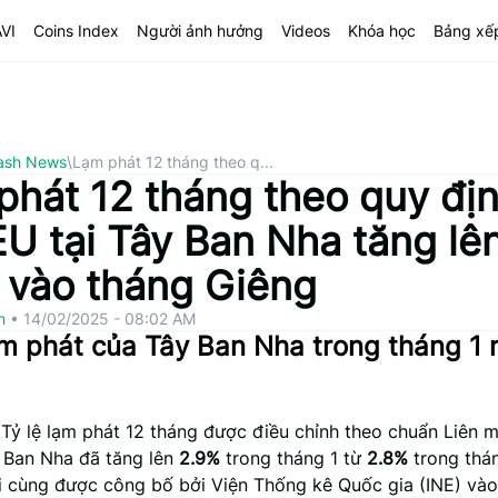
AVI
Coins Index
Người ảnh hưởng
Videos
Khóa học
Bảng xế
ash News
\
Lạm phát 12 tháng theo q...
phát 12 tháng theo quy đị
EU tại Tây Ban Nha tăng lê
 vào tháng Giêng
om
•
14/02/2025 - 08:02 AM
ạm phát của Tây Ban Nha trong tháng 1
 Tỷ lệ lạm phát 12 tháng được điều chỉnh theo chuẩn Liên 
 Ban Nha đã tăng lên
2.9%
trong tháng 1 từ
2.8%
trong thán
ối cùng được công bố bởi Viện Thống kê Quốc gia (INE) vào