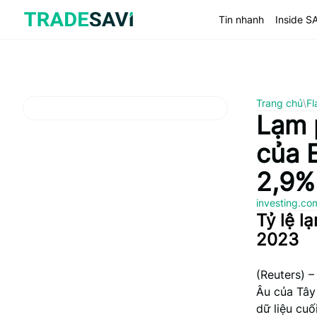
Bỏ
qua
Tin nhanh
Inside S
nội
dung
Trang chủ
\
Fl
Lạm 
của 
2,9%
investing.c
Tỷ lệ l
2023
(Reuters) –
Âu của Tây
dữ liệu cu