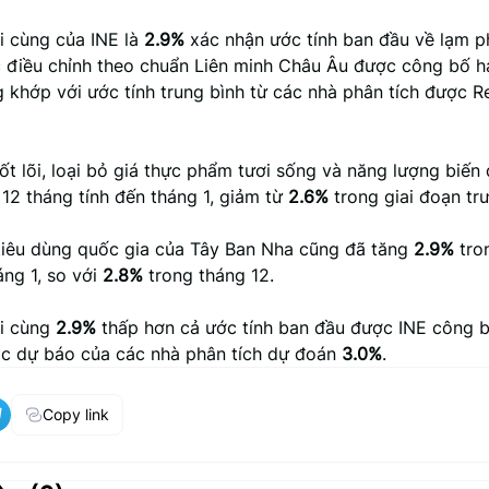
i cùng của INE là
2.9%
xác nhận ước tính ban đầu về lạm p
 điều chỉnh theo chuẩn Liên minh Châu Âu được công bố ha
g khớp với ước tính trung bình từ các nhà phân tích được R
t lõi, loại bỏ giá thực phẩm tươi sống và năng lượng biến 
12 tháng tính đến tháng 1, giảm từ
2.6%
trong giai đoạn tr
 tiêu dùng quốc gia của Tây Ban Nha cũng đã tăng
2.9%
tro
áng 1, so với
2.8%
trong tháng 12.
ối cùng
2.9%
thấp hơn cả ước tính ban đầu được INE công b
ác dự báo của các nhà phân tích dự đoán
3.0%
.
Copy link