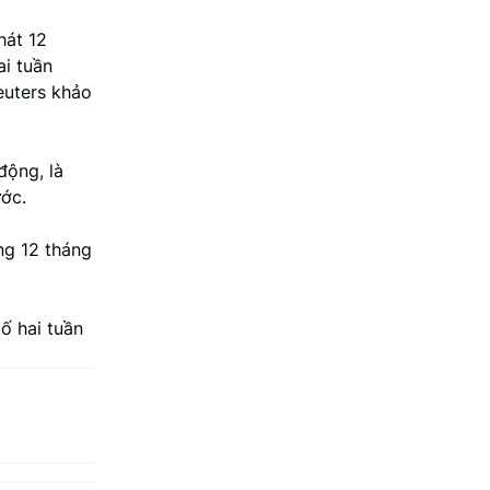
hát 12
i tuần
euters khảo
động, là
ước.
ng 12 tháng
ố hai tuần