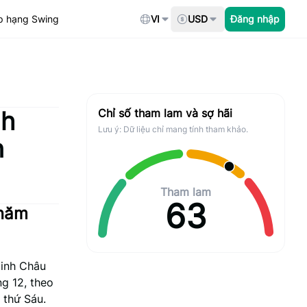
p hạng Swing
VI
USD
Đăng nhập
nh
Chỉ số tham lam và sợ hãi
Lưu ý: Dữ liệu chỉ mang tính tham khảo.
n
Tham lam
63
 năm
minh Châu
g 12, theo
 thứ Sáu.