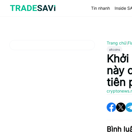
Bỏ
qua
Tin nhanh
Inside S
nội
dung
Trang chủ
\
Fl
altcoins
Khởi
này c
tiên
cryptonews.
Bình lu