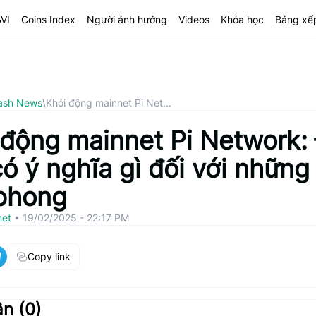
AVI
Coins Index
Người ảnh hưởng
Videos
Khóa học
Bảng xế
ash News
\
Khởi động mainnet Pi Net...
 động mainnet Pi Network:
ó ý nghĩa gì đối với những
 phong
net
•
19/02/2025 - 22:17 PM
Copy link
ận (
0
)