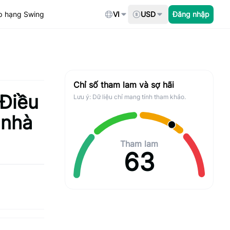
p hạng Swing
VI
USD
Đăng nhập
Chỉ số tham lam và sợ hãi
 Điều
Lưu ý: Dữ liệu chỉ mang tính tham khảo.
 nhà
Tham lam
63