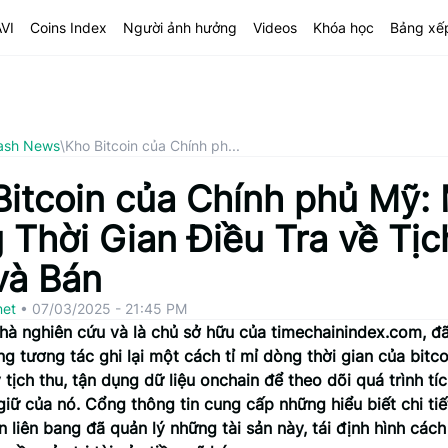
AVI
Coins Index
Người ảnh hưởng
Videos
Khóa học
Bảng xế
ash News
\
Kho Bitcoin của Chính ph...
Bitcoin của Chính phủ Mỹ:
 Thời Gian Điều Tra về Tịc
và Bán
net
•
07/03/2025 - 21:45 PM
hà nghiên cứu và là chủ sở hữu của timechainindex.com, đã
g tương tác ghi lại một cách tỉ mỉ dòng thời gian của bitco
tịch thu, tận dụng dữ liệu onchain để theo dõi quá trình tíc
 giữ của nó. Cổng thông tin cung cấp những hiểu biết chi ti
 liên bang đã quản lý những tài sản này, tái định hình cách