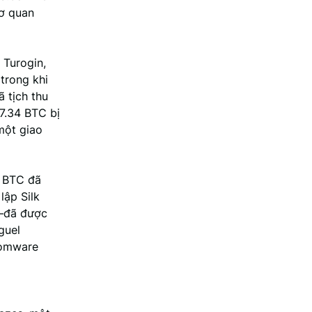
cơ quan
 Turogin,
 trong khi
 tịch thu
7.34 BTC bị
một giao
0 BTC đã
lập Silk
C—đã được
guel
somware