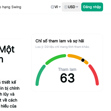
p hạng Swing
VI
USD
Đăng nhập
Chỉ số tham lam và sợ hãi
 Một
Lưu ý: Dữ liệu chỉ mang tính tham khảo.
h
Tham lam
63
 thiết kế
in bị chính
h lũy và
ết về cách
 hiểu của