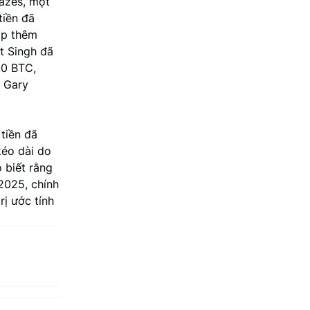
azes, một
tiền đã
óp thêm
t Singh đã
00 BTC,
 Gary
tiền đã
kéo dài do
 biết rằng
2025, chính
ị ước tính