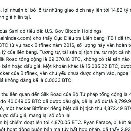
, lợi nhuận bị bỏ lỡ từ những giao dịch này lên tới 14.82 tỷ
h giá hiện tại.
ủa Sani có tiêu đề: U.S. Gov Bitcoin Holdings
ainindex.com) cho thấy Cục Điều tra Liên bang (FBI) đã th
BTC từ vụ hack Bitfinex năm 2016, số lượng này vẫn hoàn 
lý của liên bang. Tương tự, tài sản bị tịch thu từ một cá nh
ilk Road tổng cộng là 69,370.18 BTC, không có tài sản nào
 bán hoặc đấu giá. Một khoản khác là 15,085.22 BTC, được
cker của Bitfinex, vẫn chủ yếu chưa được chạm vào, ngoại
iá không đáng kể là 0.0033 BTC.
h thu liên quan đến Silk Road của Bộ Tư pháp tổng cộng là
 đó 40,049.05 BTC đã được đấu giá, để lại số dư là 9,799.
ó, một hacker Bitfinex riêng biệt đã bị tịch thu 4,872.49 BT
ợc đấu giá, mang lại số còn lại
n bị chiếm đoạt lên tới 4,870.05 BTC. Ryan Farace, bị kết án
ột hoạt động buôn bán ma túy bất hợp pháp, đã thấy 2,9