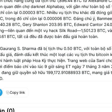
n chức năng cũng đã tịch thu 1,896.44 BTC từ Alexandre C
ên quan đến chợ darknet Alphabay, với gần như toàn bộ số 
chỉ còn lại 0.00003 BTC. Nhiều vụ tịch thu khác đã đóng g
TC, trong đó chỉ còn lại 0.000006 BTC. Đáng chú ý, Banmee
,940.28 BTC, Gery Shanlon 203.95 BTC, Edward Cantor 24.
g—liên quan đến một vụ hack Silk Road—1,501.23 BTC, và
.61 BTC, tất cả đều đã được bán đấu giá hoàn toàn.
Gaurang S. Sharma đã bị tịch thu 0.50 BTC, với toàn bộ số 
u giá, đánh dấu kết thúc một loạt các vụ tịch thu bitcoin 
hi hành luật pháp Hoa Kỳ thực hiện. Trang web của Sani cho
hời điểm báo chí vào lúc 9 giờ sáng ET ngày 7 tháng 3 năm 
 đang giữ quyền sở hữu 199,172.91088933 BTC, mang giá tr
D.
Copy link
ận (
0
)