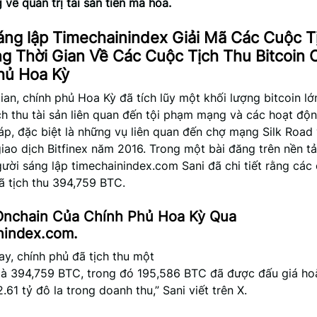
về quản trị tài sản tiền mã hóa.
áng lập Timechainindex Giải Mã Các Cuộc T
g Thời Gian Về Các Cuộc Tịch Thu Bitcoin 
hủ Hoa Kỳ
ian, chính phủ Hoa Kỳ đã tích lũy một khối lượng bitcoin l
ch thu tài sản liên quan đến tội phạm mạng và các hoạt độn
áp, đặc biệt là những vụ liên quan đến chợ mạng Silk Road
iao dịch Bitfinex năm 2016. Trong một bài đăng trên nền 
gười sáng lập timechainindex.com Sani đã chi tiết rằng các
ã tịch thu 394,759 BTC.
Onchain Của Chính Phủ Hoa Kỳ Qua
nindex.com.
y, chính phủ đã tịch thu một
là 394,759 BTC, trong đó 195,586 BTC đã được đấu giá ho
.61 tỷ đô la trong doanh thu,” Sani viết trên X.