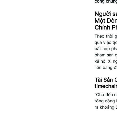
công chúng 
Người s
Một Dòn
Chính P
Theo thời g
qua việc tị
bất hợp ph
phạm sàn g
xã hội X, n
liên bang đ
Tài Sản 
timechai
“Cho đến na
tổng cộng 
ra khoảng 2