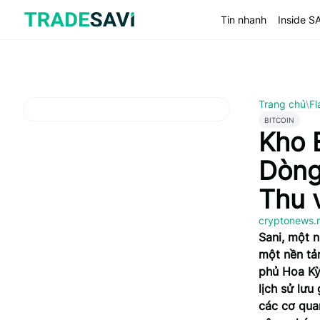
Bỏ
qua
Tin nhanh
Inside S
nội
dung
Trang chủ
\
Fl
BITCOIN
Kho 
Dòng
Thu 
cryptonews.
Sani, một n
một nền tản
phủ Hoa Kỳ 
lịch sử lưu
các cơ quan