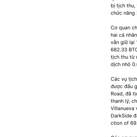
bị tịch thu
chức năng 
Cơ quan ch
hai cá nhân
vẫn giữ lại
682.33 BTC
tịch thu t
dịch nhỏ 0
Các vụ tịc
được đấu gi
Road, đã t
thanh lý, c
Villanueva
DarkSide đ
ction of 69