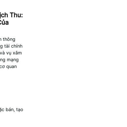
ịch Thu:
Của
ớn thông
g tài chính
 và vụ xâm
tảng mạng
 cơ quan
ặc bán, tạo