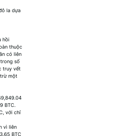
 đô la dựa
u hồi
toàn thuộc
ân có liên
 trong số
 truy vết
 trừ một
 49,849.04
99 BTC.
C, với chỉ
 vì liên
33.65 BTC