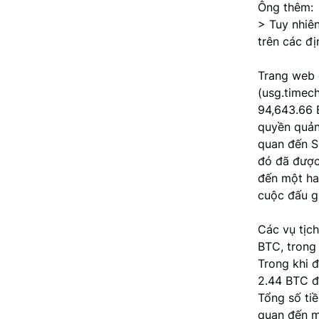
Ông thêm:
> Tuy nhiên
trên các địn
Trang web c
(usg.timech
94,643.66 
quyền quản 
quan đến S
đó đã được
đến một ha
cuộc đấu g
Các vụ tịc
BTC, trong
Trong khi đ
2.44 BTC đư
Tổng số tiề
quan đến m