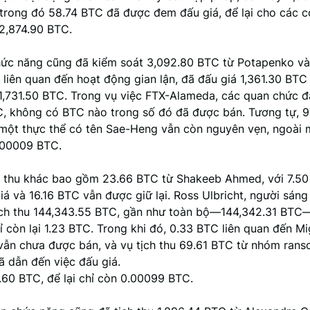
, trong đó 58.74 BTC đã được đem đấu giá, để lại cho các 
2,874.90 BTC.
ức năng cũng đã kiểm soát 3,092.80 BTC từ Potapenko và
 liên quan đến hoạt động gian lận, đã đấu giá 1,361.30 BTC
 1,731.50 BTC. Trong vụ việc FTX-Alameda, các quan chức đã
, không có BTC nào trong số đó đã được bán. Tương tự, 9
ừ một thực thể có tên Sae-Heng vẫn còn nguyên vẹn, ngoài 
.00009 BTC.
h thu khác bao gồm 23.66 BTC từ Shakeeb Ahmed, với 7.5
á và 16.16 BTC vẫn được giữ lại. Ross Ulbricht, người sáng 
ịch thu 144,343.55 BTC, gần như toàn bộ—144,342.31 BT
hỉ còn lại 1.23 BTC. Trong khi đó, 0.33 BTC liên quan đến Mi
 vẫn chưa được bán, và vụ tịch thu 69.61 BTC từ nhóm ran
ã dẫn đến việc đấu giá.
.60 BTC, để lại chỉ còn 0.00099 BTC.