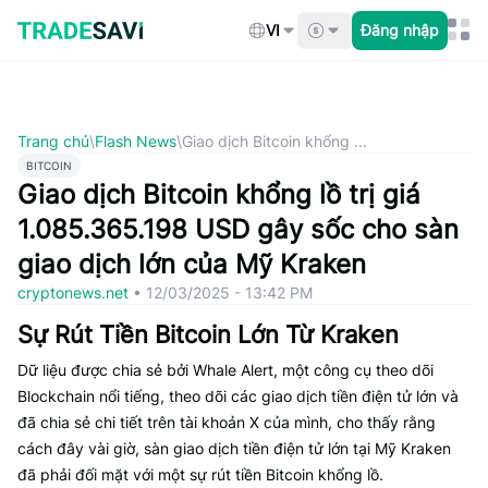
Bỏ
qua
VI
Đăng nhập
nội
dung
Trang chủ
\
Flash News
\
Giao dịch Bitcoin khổng ...
BITCOIN
Giao dịch Bitcoin khổng lồ trị giá
1.085.365.198 USD gây sốc cho sàn
giao dịch lớn của Mỹ Kraken
cryptonews.net
•
12/03/2025 - 13:42 PM
Sự Rút Tiền Bitcoin Lớn Từ Kraken
Dữ liệu được chia sẻ bởi Whale Alert, một công cụ theo dõi
Blockchain nổi tiếng, theo dõi các giao dịch tiền điện tử lớn và
đã chia sẻ chi tiết trên tài khoản X của mình, cho thấy rằng
cách đây vài giờ, sàn giao dịch tiền điện tử lớn tại Mỹ Kraken
đã phải đối mặt với một sự rút tiền Bitcoin khổng lồ.