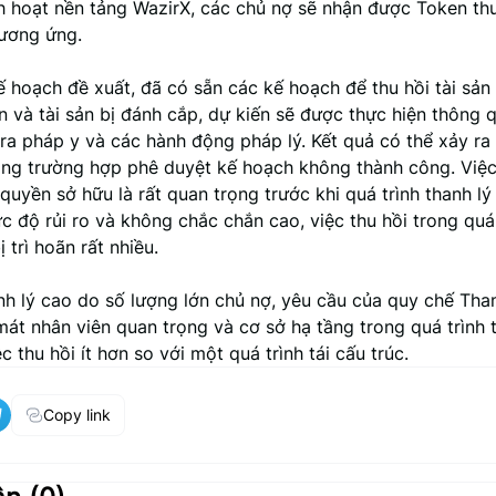
ch hoạt nền tảng WazirX, các chủ nợ sẽ nhận được Token thu
tương ứng.
ế hoạch đề xuất, đã có sẵn các kế hoạch để thu hồi tài sản
 và tài sản bị đánh cắp, dự kiến sẽ được thực hiện thông 
ra pháp y và các hành động pháp lý. Kết quả có thể xảy ra 
rong trường hợp phê duyệt kế hoạch không thành công. Việc
quyền sở hữu là rất quan trọng trước khi quá trình thanh lý
 độ rủi ro và không chắc chắn cao, việc thu hồi trong quá 
 trì hoãn rất nhiều.
nh lý cao do số lượng lớn chủ nợ, yêu cầu của quy chế Than
át nhân viên quan trọng và cơ sở hạ tầng trong quá trình t
c thu hồi ít hơn so với một quá trình tái cấu trúc.
Copy link