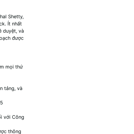
hal Shetty,
k. Ít nhất
ê duyệt, và
hoạch được
àm mọi thứ
n tảng, và
25
ối với Công
ược thông