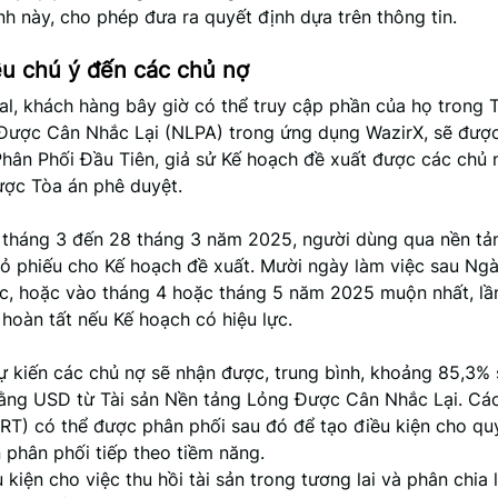
nh này, cho phép đưa ra quyết định dựa trên thông tin.
ều chú ý đến các chủ nợ
al, khách hàng bây giờ có thể truy cập phần của họ trong 
Được Cân Nhắc Lại (NLPA) trong ứng dụng WazirX, sẽ đượ
Phân Phối Đầu Tiên, giả sử Kế hoạch đề xuất được các chủ
ược Tòa án phê duyệt.
 tháng 3 đến 28 tháng 3 năm 2025, người dùng qua nền tả
bỏ phiếu cho Kế hoạch đề xuất. Mười ngày làm việc sau Ng
c, hoặc vào tháng 4 hoặc tháng 5 năm 2025 muộn nhất, lầ
 hoàn tất nếu Kế hoạch có hiệu lực.
ự kiến các chủ nợ sẽ nhận được, trung bình, khoảng 85,3%
 bằng USD từ Tài sản Nền tảng Lỏng Được Cân Nhắc Lại. Cá
(RT) có thể được phân phối sau đó để tạo điều kiện cho quy
 phân phối tiếp theo tiềm năng.
 kiện cho việc thu hồi tài sản trong tương lai và phân chia 