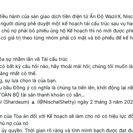
ều hành của sàn giao dịch tiền điện tử Ấn Độ WazirX, Nisc
người dùng phê duyệt một kế hoạch tái cấu trúc sau vụ hac
 chủ nợ phải bỏ phiếu ủng hộ Kế hoạch thì nó mới được ph
 có giá trị theo từng nhóm phải có mặt và bỏ phiếu để kế 
ỏa sự nhầm lẫn về Tái cấu trúc
có bất kỳ câu hỏi nào, hãy thoải mái hỏi; chúng tôi muốn l
ràng nhất có thể.
, sự lựa chọn là của bạn.
 bầu Đồng ý có nghĩa là chúng ta tiến lên, khởi động lại nề
TOÀN BỘ tài sản thanh khoản có sẵn…
l (Shardeum) 🔼 (@NischalShetty) ngày 2 tháng 3 năm 20
n của Tòa án đối với Kế hoạch sẽ làm cho nó có hiệu lực đ
chủ nợ của nó
 ủy quyền. Thời gian rõ ràng và tính minh bạch được đạt đ