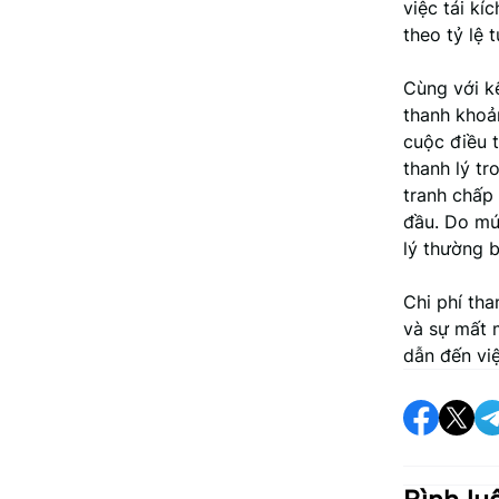
việc tái kí
theo tỷ lệ 
Cùng với k
thanh khoản
cuộc điều t
thanh lý t
tranh chấp 
đầu. Do mức
lý thường bị
Chi phí tha
và sự mất m
dẫn đến việ