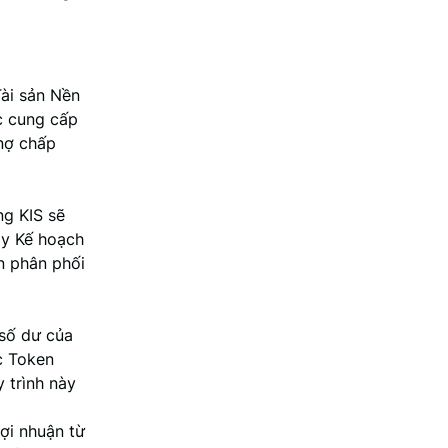
Tài sản Nền
c cung cấp
 nợ chấp
ng KIS sẽ
ày Kế hoạch
n phân phối
 số dư của
c Token
 trình này
lợi nhuận từ