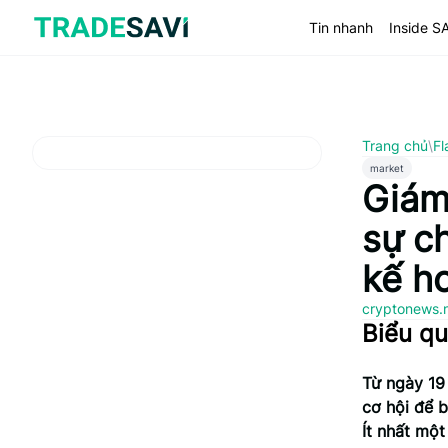
Bỏ
qua
Tin nhanh
Inside S
nội
dung
Trang chủ
\
Fl
market
Giám
sự c
kế ho
cryptonews.
Biểu qu
Từ ngày 19
cơ hội để b
Ít nhất mộ