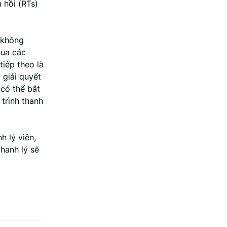
 hồi (RTs)
 không
qua các
tiếp theo là
 giải quyết
 có thể bắt
trình thanh
h lý viên,
hanh lý sẽ