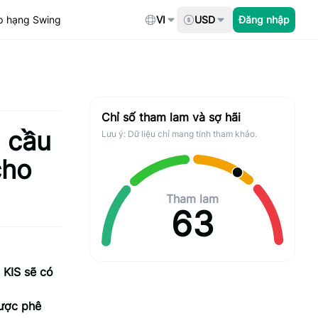
p hạng Swing
VI
USD
Đăng nhập
Chỉ số tham lam và sợ hãi
 cầu
Lưu ý: Dữ liệu chỉ mang tính tham khảo.
cho
Tham lam
63
 KIS sẽ có
được phê