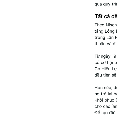
qua quy trì
Tất cả đ
Theo Nisch
tảng Lỏng 
trong Lần 
thuận và đ
Từ ngày 19
có cơ hội 
Có Hiệu Lự
đầu tiên sẽ
Hơn nữa, d
họ trở lại
Khôi phục 
cho các lần
Để tạo điều