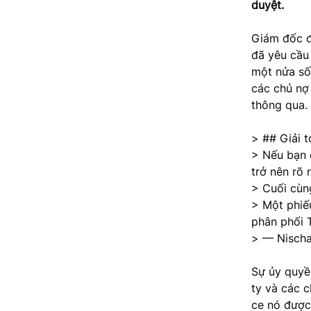
duyệt.
Giám đốc đi
đã yêu cầu 
một nửa số
các chủ nợ
thông qua.
> ## Giải t
> Nếu bạn 
trở nên rõ 
> Cuối cùng
> Một phiếu
phân phối 
> — Nischa
Sự ủy quyề
ty và các 
ce nó được