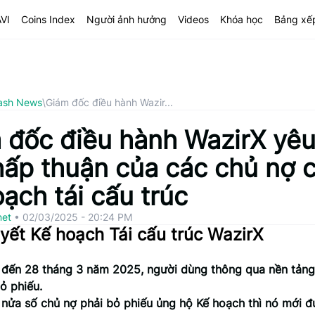
AVI
Coins Index
Người ảnh hưởng
Videos
Khóa học
Bảng xế
ash News
\
Giám đốc điều hành Wazir...
 đốc điều hành WazirX yêu
hấp thuận của các chủ nợ 
ạch tái cấu trúc
net
•
02/03/2025 - 20:24 PM
yết Kế hoạch Tái cấu trúc WazirX
 đến 28 tháng 3 năm 2025, người dùng thông qua nền tảng
ỏ phiếu.
t nửa số chủ nợ phải bỏ phiếu ủng hộ Kế hoạch thì nó mới 