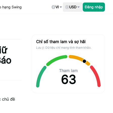
p hạng Swing
VI
USD
Đăng nhập
Chỉ số tham lam và sợ hãi
iữ
Lưu ý: Dữ liệu chỉ mang tính tham khảo.
Báo
Tham lam
63
c chủ đề