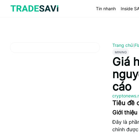
Bỏ
qua
Tin nhanh
Inside S
nội
dung
Trang chủ
\
Fl
MINING
Giá h
nguy
cáo
cryptonews.
Tiêu đề c
Giới thiệu
Đây là phần
chính được