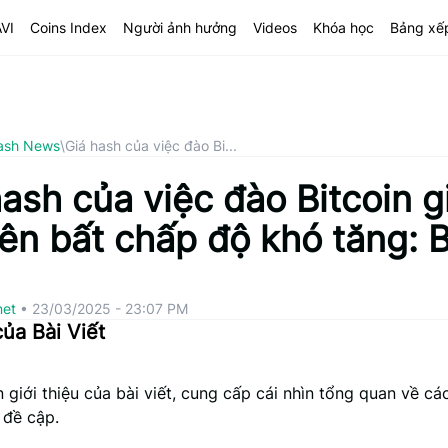
AVI
Coins Index
Người ảnh hưởng
Videos
Khóa học
Bảng xế
ash News
\
Giá hash của việc đào Bi...
ash của việc đào Bitcoin g
ên bất chấp độ khó tăng: 
net
•
23/03/2025 - 23:07 PM
ủa Bài Viết
 giới thiệu của bài viết, cung cấp cái nhìn tổng quan về cá
 đề cập.