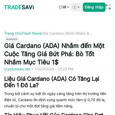
Bỏ
qua
VI
Đăng nhập
nội
dung
Trang chủ
\
Flash News
\
Giá Cardano (ADA) Nhắm đ...
analytics
Giá Cardano (ADA) Nhắm đến Một
Cuộc Tăng Giá Bứt Phá: Bò Tốt
Nhắm Mục Tiêu 1$
cryptonews.net
•
17/03/2025 - 12:23 PM
Liệu Giá Cardano (ADA) Có Tăng Lại
Đến 1 Đô La?
Trong bối cảnh sự bất ổn ngày càng tăng trên thị trường tiền
điện tử, Cardano ổn định xung quanh mức tâm lý 0,70 đô la,
chuẩn bị cho một đợt tăng giá tiềm năng.