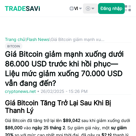
Bỏ
qua
VI
Đăng nhập
nội
dung
Trang chủ
\
Flash News
\
Giá Bitcoin giảm mạnh xu...
BITCOIN
Giá Bitcoin giảm mạnh xuống dưới
86.000 USD trước khi hồi phục—
Liệu mức giảm xuống 70.000 USD
vẫn đang đến?
cryptonews.net
•
26/02/2025 - 15:26 PM
Giá Bitcoin Tăng Trở Lại Sau Khi Bị
Thanh Lý
Giá Bitcoin đã tăng trở lại lên
$89,042
sau khi giảm xuống dưới
$86,000
vào
ngày 25 tháng 2
. Sự giảm giá này, một
sự giảm
20%
so với mức cao nhất mọi thời đại, đã gây ra
$2 tỷ
thanh lý,