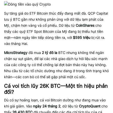
Sự tăng giá do ETF Bitcoin thúc đẩy đang mất đà. QCP Capital
lưu ý BTC gần như không phản ứng với dữ liệu lạm phát của
Mỹ, chậm hơn vàng và cổ phiếu. Dữ liệu từ
CoinShares
cho
thấy các quỹ ETF Spot Bitcoin của Mỹ đang bị thiếu hụt tiền
mặt—năm ngày liên tiếp dòng tiền ra, với
$595 triệu
bị rút ra.
vào tháng Hai.
MicroStrategy
đã mua
2 tỷ đô la
BTC nhưng không thể ngăn
chặn sự sụt giảm, để lại các nhà giao dịch tự hỏi liệu sức mạnh
của các công ty có thể chống lại đợt bán tháo này hay không.
Nhu cầu từ các tổ chức dường như đang ở trong tình trạng khó
khăn—các con bò có thể sẽ gặp phải một cú sốc.
Cá voi tích lũy 26K BTC—Một tín hiệu phản
đối?
Dù có sự hoảng loạn, cá voi Bitcoin dường như đang mua vào
khi giá giảm. Vào
ngày 24 tháng 2
, dữ liệu từ
CryptoQuant
cho
thấy
26,430 BTC
đã chuyển đến các địa chỉ tích lũy của cá