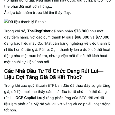
trợ hành động giá. Nếu mẫu hình này được giữ vững, Bitcoin có
thể phải đối mặt với những…
Áp lực bán thêm trước khi tìm thấy đáy.
Trong khi đó,
TheKingfisher
đã nhìn nhận
$73,800
như một
đáy tiềm năng, với các cụm thanh lý giữa
$68,000
và
$77,000
đang báo hiệu màu đỏ. “Mất cân bằng nghiêng về việc thanh lý
nhiều hơn ở trên giá. Rủi ro: Cụm thanh lý lớn ở dưới có thể hoạt
động như một mức hỗ trợ, nhưng việc mất đi có thể kích hoạt
một chuỗi sự kiện,” anh nói.
Các Nhà Đầu Tư Tổ Chức Đang Rút Lui—
Liệu Đợt Tăng Giá Đã Kết Thúc?
Trong khi các quỹ Bitcoin ETF ban đầu đã thúc đẩy sự gia tăng
giá, dữ liệu mới cho thấy các nhà đầu tư tổ chức có thể đang
rút lui.
QCP Capital
lưu ý rằng phản ứng của BTC đối với dữ
liệu lạm phát của Mỹ đã yếu đi, với vàng và cổ phiếu hoạt động
tốt hơn.