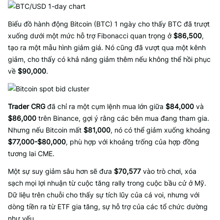
Biểu đồ hành động Bitcoin (BTC) 1 ngày cho thấy BTC đã trượt
xuống dưới một mức hỗ trợ Fibonacci quan trọng ở
$86,500
,
tạo ra một mẫu hình giảm giá. Nó cũng đã vượt qua một kênh
giảm, cho thấy có khả năng giảm thêm nếu không thể hồi phục
về
$90,000
.
Trader CRG
đã chỉ ra một cụm lệnh mua lớn giữa
$84,000
và
$86,000
trên Binance, gợi ý rằng các bên mua đang tham gia.
Nhưng nếu Bitcoin mất
$81,000
, nó có thể giảm xuống khoảng
$77,000-$80,000
, phù hợp với khoảng trống của hợp đồng
tương lai CME.
Một sự suy giảm sâu hơn sẽ đưa
$70,577
vào trò chơi, xóa
sạch mọi lợi nhuận từ cuộc tăng rally trong cuộc bầu cử ở Mỹ.
Dữ liệu trên chuỗi cho thấy sự tích lũy của cá voi, nhưng với
dòng tiền ra từ ETF gia tăng, sự hỗ trợ của các tổ chức dường
như yếu.