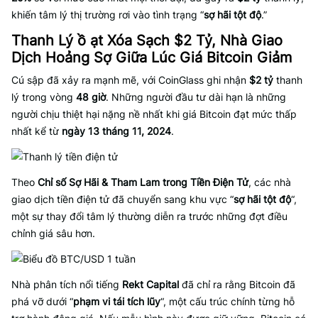
khiến tâm lý thị trường rơi vào tình trạng “
sợ hãi tột độ
.”
Thanh Lý ồ ạt Xóa Sạch $2 Tỷ, Nhà Giao
Dịch Hoảng Sợ Giữa Lúc Giá Bitcoin Giảm
Cú sập đã xảy ra mạnh mẽ, với CoinGlass ghi nhận
$2 tỷ
thanh
lý trong vòng
48 giờ
. Những người đầu tư dài hạn là những
người chịu thiệt hại nặng nề nhất khi giá Bitcoin đạt mức thấp
nhất kể từ
ngày 13 tháng 11, 2024
.
Theo
Chỉ số Sợ Hãi & Tham Lam trong Tiền Điện Tử
, các nhà
giao dịch tiền điện tử đã chuyển sang khu vực “
sợ hãi tột độ
“,
một sự thay đổi tâm lý thường diễn ra trước những đợt điều
chỉnh giá sâu hơn.
Nhà phân tích nổi tiếng
Rekt Capital
đã chỉ ra rằng Bitcoin đã
phá vỡ dưới “
phạm vi tái tích lũy
“, một cấu trúc chính từng hỗ