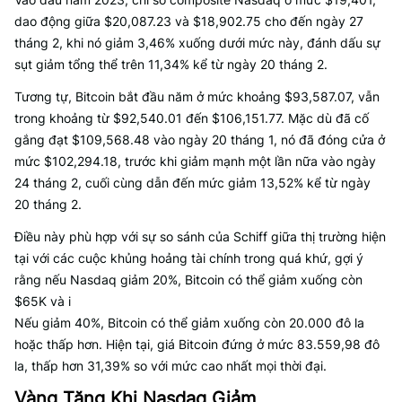
dao động giữa $20,087.23 và $18,902.75 cho đến ngày 27
tháng 2, khi nó giảm 3,46% xuống dưới mức này, đánh dấu sự
sụt giảm tổng thể trên 11,34% kể từ ngày 20 tháng 2.
Tương tự, Bitcoin bắt đầu năm ở mức khoảng $93,587.07, vẫn
trong khoảng từ $92,540.01 đến $106,151.77. Mặc dù đã cố
gắng đạt $109,568.48 vào ngày 20 tháng 1, nó đã đóng cửa ở
mức $102,294.18, trước khi giảm mạnh một lần nữa vào ngày
24 tháng 2, cuối cùng dẫn đến mức giảm 13,52% kể từ ngày
20 tháng 2.
Điều này phù hợp với sự so sánh của Schiff giữa thị trường hiện
tại với các cuộc khủng hoảng tài chính trong quá khứ, gợi ý
rằng nếu Nasdaq giảm 20%, Bitcoin có thể giảm xuống còn
$65K và i
Nếu giảm 40%, Bitcoin có thể giảm xuống còn 20.000 đô la
hoặc thấp hơn. Hiện tại, giá Bitcoin đứng ở mức 83.559,98 đô
la, thấp hơn 31,39% so với mức cao nhất mọi thời đại.
Vàng Tăng Khi Nasdaq Giảm