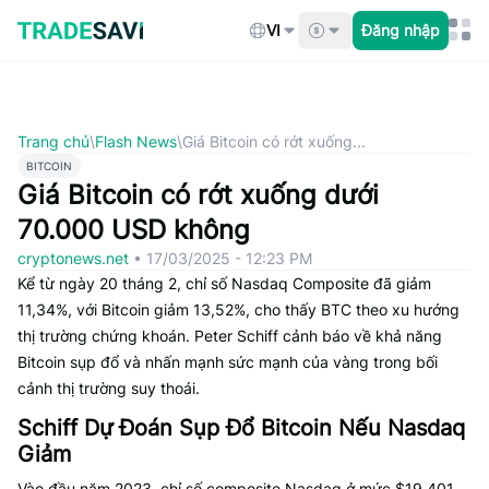
Bỏ
qua
VI
Đăng nhập
nội
dung
Trang chủ
\
Flash News
\
Giá Bitcoin có rớt xuống...
BITCOIN
Giá Bitcoin có rớt xuống dưới
70.000 USD không
cryptonews.net
•
17/03/2025 - 12:23 PM
Kể từ ngày 20 tháng 2, chỉ số Nasdaq Composite đã giảm
11,34%, với Bitcoin giảm 13,52%, cho thấy BTC theo xu hướng
thị trường chứng khoán. Peter Schiff cảnh báo về khả năng
Bitcoin sụp đổ và nhấn mạnh sức mạnh của vàng trong bối
cảnh thị trường suy thoái.
Schiff Dự Đoán Sụp Đổ Bitcoin Nếu Nasdaq
Giảm
Vào đầu năm 2023, chỉ số composite Nasdaq ở mức $19,401,