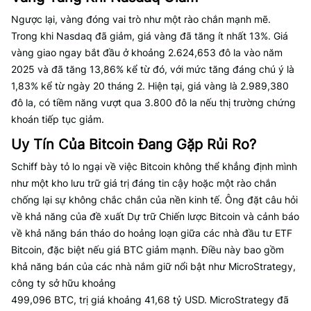
Ngược lại, vàng đóng vai trò như một rào chắn mạnh mẽ.
Trong khi Nasdaq đã giảm, giá vàng đã tăng ít nhất 13%. Giá
vàng giao ngay bắt đầu ở khoảng 2.624,653 đô la vào năm
2025 và đã tăng 13,86% kể từ đó, với mức tăng đáng chú ý là
1,83% kể từ ngày 20 tháng 2. Hiện tại, giá vàng là 2.989,380
đô la, có tiềm năng vượt qua 3.800 đô la nếu thị trường chứng
khoán tiếp tục giảm.
Uy Tín Của Bitcoin Đang Gặp Rủi Ro?
Schiff bày tỏ lo ngại về việc Bitcoin không thể khẳng định mình
như một kho lưu trữ giá trị đáng tin cậy hoặc một rào chắn
chống lại sự không chắc chắn của nền kinh tế. Ông đặt câu hỏi
về khả năng của đề xuất Dự trữ Chiến lược Bitcoin và cảnh báo
về khả năng bán tháo do hoảng loạn giữa các nhà đầu tư ETF
Bitcoin, đặc biệt nếu giá BTC giảm mạnh. Điều này bao gồm
khả năng bán của các nhà nắm giữ nổi bật như MicroStrategy,
công ty sở hữu khoảng
499,096 BTC, trị giá khoảng 41,68 tỷ USD. MicroStrategy đã