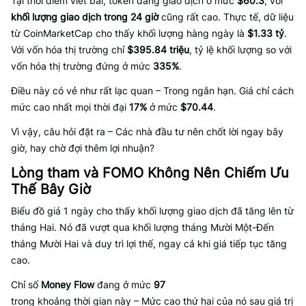
Tại thời điểm viết bài, token đang giao dịch ở mức
$60.3
, với
khối lượng giao dịch trong 24 giờ
cũng rất cao. Thực tế, dữ liệu
từ CoinMarketCap cho thấy khối lượng hàng ngày là
$1.33 tỷ
.
Với vốn hóa thị trường chỉ
$395.84 triệu
, tỷ lệ khối lượng so với
vốn hóa thị trường đứng ở mức
335%
.
Điều này có vẻ như rất lạc quan – Trong ngắn hạn. Giá chỉ cách
mức cao nhất mọi thời đại
17%
ở mức
$70.44
.
Vì vậy, câu hỏi đặt ra – Các nhà đầu tư nên chốt lời ngay bây
giờ, hay chờ đợi thêm lợi nhuận?
Lòng tham và FOMO Không Nên Chiếm Ưu
Thế Bây Giờ
Biểu đồ giá 1 ngày cho thấy khối lượng giao dịch đã tăng lên từ
tháng Hai. Nó đã vượt qua khối lượng tháng Mười Một-Đến
tháng Mười Hai và duy trì lợi thế, ngay cả khi giá tiếp tục tăng
cao.
Chỉ số
Money Flow
đang ở mức
97
trong khoảng thời gian này – Mức cao thứ hai của nó sau giá trị