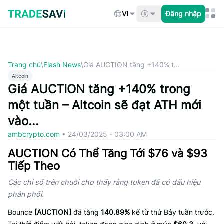
Bỏ
qua
VI
Đăng nhập
nội
dung
Trang chủ
\
Flash News
\
Giá AUCTION tăng +140% t...
Altcoin
Giá AUCTION tăng +140% trong
một tuần – Altcoin sẽ đạt ATH mới
vào...
ambcrypto.com
•
24/03/2025 - 03:00 AM
AUCTION Có Thể Tăng Tới $76 và $93
Tiếp Theo
Các chỉ số trên chuỗi cho thấy rằng token đã có dấu hiệu
phân phối.
Bounce
[AUCTION]
đã tăng
140.89%
kể từ thứ Bảy tuần trước.