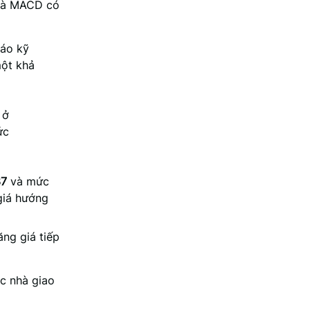
 và MACD có
báo kỹ
một khả
ở
ức
37
và mức
giá hướng
ng giá tiếp
ác nhà giao