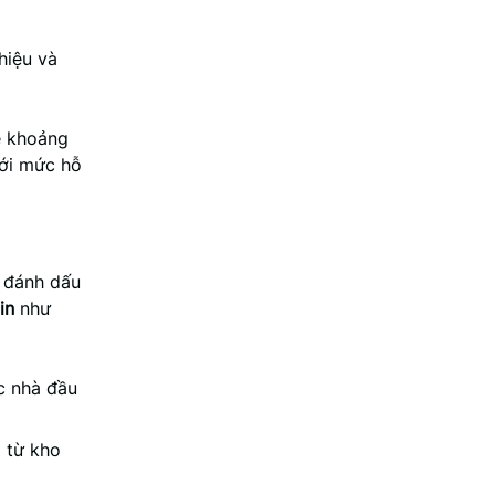
hiệu và
ẽ khoảng
ưới mức hỗ
đánh dấu
in
như
ác nhà đầu
) từ kho