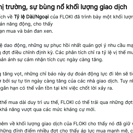
hị trường, sự bùng nổ khối lượng giao dịch
ích về
Tỷ lệ Dài/Ngoại
của FLOKI đã trình bày một khối lượ
án năng động, cho thấy
oạn mua và bán đan xen.
lệ dao động, những sự phục hồi nhất quán gợi ý nhu cầu m
đợt điều chỉnh định kỳ. Các phân tích chỉ ra tỷ lệ vị thế m
phản ánh sự cảm nhận tích cực ngày càng tăng.
 tăng vọt, những chỉ báo này dự đoán động lực đi lên sẽ ti
 bởi sự tự tin ngày càng tăng của các nhà giao dịch. Tuy n
ắn hạn có thể vẫn tồn tại khi việc chốt lời xảy ra.
thế mua dài duy trì ưu thế, FLOKI có thể trải qua những đợt
 khả năng vượt qua các mức kháng cự mới.
thêm về khối lượng giao dịch của FLOKI cho thấy nó đã giữ
hững đỉnh điểm nhiều đợt cho thấy áp lực mua mạnh mẽ, 