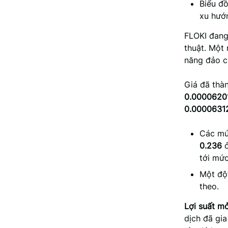
Biểu đ
xu hướ
FLOKI đang 
thuật. Một
năng đảo c
Giá đã thà
0.0000620
0.0000631
Các mứ
0.236
tới mứ
Một đột
theo.
Lợi suất m
dịch đã gia