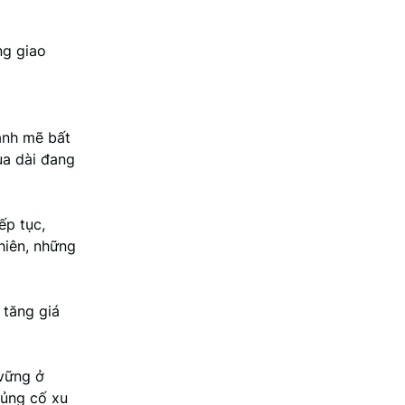
ng giao
ạnh mẽ bất
ua dài đang
ếp tục,
hiên, những
 tăng giá
 vững ở
củng cố xu