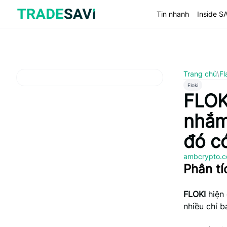
Bỏ
qua
Tin nhanh
Inside S
nội
dung
Trang chủ
\
Fl
Floki
FLOKI
nhắm
đó có
ambcrypto.
Phân tí
FLOKI
hiện 
nhiều chỉ b