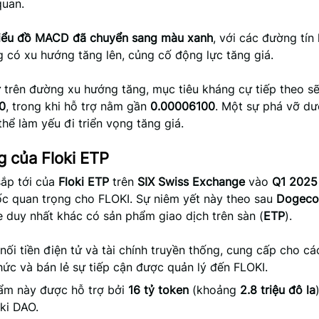
quan.
iểu đồ MACD đã chuyển sang màu xanh
, với các đường tín 
có xu hướng tăng lên, củng cố động lực tăng giá.
ữ trên đường xu hướng tăng, mục tiêu kháng cự tiếp theo s
0
, trong khi hỗ trợ nằm gần
0.00006100
. Một sự phá vỡ d
thể làm yếu đi triển vọng tăng giá.
g của Floki ETP
sắp tới của
Floki ETP
trên
SIX Swiss Exchange
vào
Q1 2025
c quan trọng cho FLOKI. Sự niêm yết này theo sau
Dogeco
duy nhất khác có sản phẩm giao dịch trên sàn (
ETP
).
nối tiền điện tử và tài chính truyền thống, cung cấp cho c
hức và bán lẻ sự tiếp cận được quản lý đến FLOKI.
ẩm này được hỗ trợ bởi
16 tỷ token
(khoảng
2.8 triệu đô la
ki DAO.