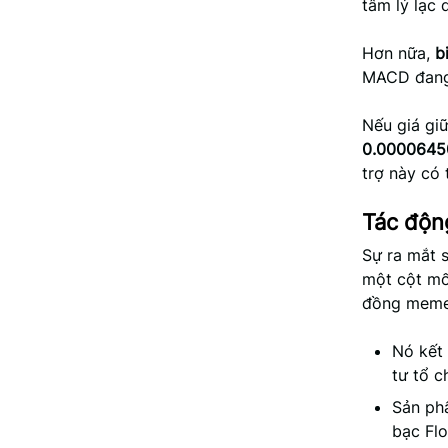
tâm lý lạc 
Hơn nữa,
b
MACD đang 
Nếu giá gi
0.0000645
trợ này có 
Tác độn
Sự ra mắt 
một cột mố
đồng meme 
Nó kết 
tư tổ c
Sản ph
bạc Flo