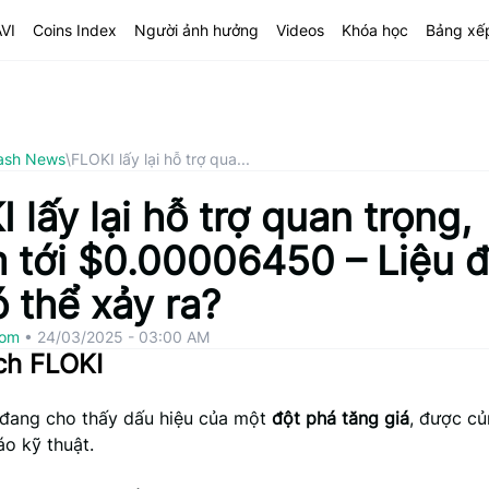
AVI
Coins Index
Người ảnh hưởng
Videos
Khóa học
Bảng xế
ash News
\
FLOKI lấy lại hỗ trợ qua...
 lấy lại hỗ trợ quan trọng,
 tới $0.00006450 – Liệu đ
 thể xảy ra?
com
•
24/03/2025 - 03:00 AM
ch FLOKI
đang cho thấy dấu hiệu của một
đột phá tăng giá
, được củ
áo kỹ thuật.