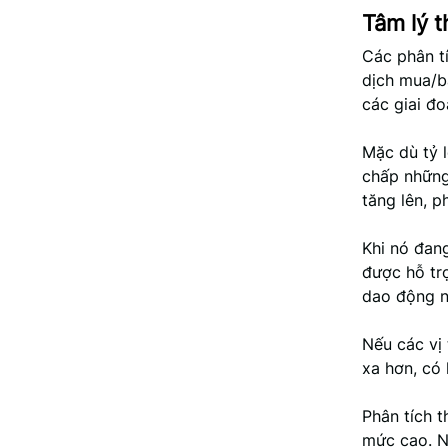
Tâm lý t
Các phân t
dịch mua/b
các giai đ
Mặc dù tỷ 
chấp những 
tăng lên, 
Khi nó đang
được hỗ trợ
dao động ng
Nếu các vị 
xa hơn, có
Phân tích 
mức cao. N