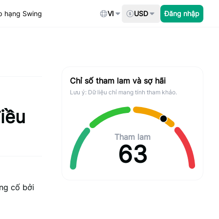
p hạng Swing
VI
USD
Đăng nhập
Chỉ số tham lam và sợ hãi
Lưu ý: Dữ liệu chỉ mang tính tham khảo.
iều
Tham lam
63
ng cố bởi