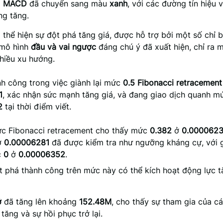
ồ
MACD
đã chuyển sang màu
xanh
, với các đường tín hiệu
ng tăng.
thể hiện sự đột phá tăng giá, được hỗ trợ bởi một số chỉ 
 mô hình
đầu và vai ngược
đáng chú ý đã xuất hiện, chỉ ra 
hiều xu hướng.
nh công trong việc giành lại mức
0.5 Fibonacci retracement
1
, xác nhận sức mạnh tăng giá, và đang giao dịch quanh m
2
tại thời điểm viết.
c Fibonacci retracement cho thấy mức
0.382
ở
0.000062
ở
0.00006281
đã được kiểm tra như ngưỡng kháng cự, với 
c
0
ở
0.00006352
.
 phá thành công trên mức này có thể kích hoạt động lực tă
ở
đã tăng lên khoảng
152.48M
, cho thấy sự tham gia của c
 tăng và sự hồi phục trở lại.