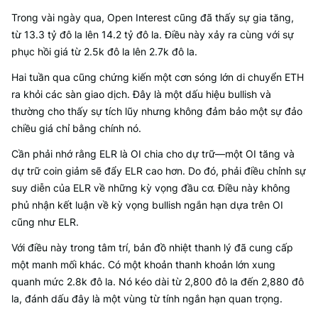
Trong vài ngày qua, Open Interest cũng đã thấy sự gia tăng,
từ 13.3 tỷ đô la lên 14.2 tỷ đô la. Điều này xảy ra cùng với sự
phục hồi giá từ 2.5k đô la lên 2.7k đô la.
Hai tuần qua cũng chứng kiến một cơn sóng lớn di chuyển ETH
ra khỏi các sàn giao dịch. Đây là một dấu hiệu bullish và
thường cho thấy sự tích lũy nhưng không đảm bảo một sự đảo
chiều giá chỉ bằng chính nó.
Cần phải nhớ rằng ELR là OI chia cho dự trữ—một OI tăng và
dự trữ coin giảm sẽ đẩy ELR cao hơn. Do đó, phải điều chỉnh sự
suy diễn của ELR về những kỳ vọng đầu cơ. Điều này không
phủ nhận kết luận về kỳ vọng bullish ngắn hạn dựa trên OI
cũng như ELR.
Với điều này trong tâm trí, bản đồ nhiệt thanh lý đã cung cấp
một manh mối khác. Có một khoản thanh khoản lớn xung
quanh mức 2.8k đô la. Nó kéo dài từ 2,800 đô la đến 2,880 đô
la, đánh dấu đây là một vùng từ tính ngắn hạn quan trọng.