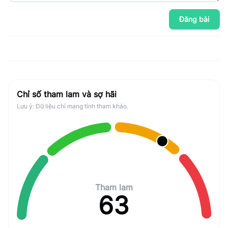
Đăng bài
Chỉ số tham lam và sợ hãi
Lưu ý: Dữ liệu chỉ mang tính tham khảo.
Tham lam
63