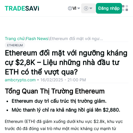
Bỏ
qua
VI
Đăng nhập
nội
dung
Trang chủ
\
Flash News
\
Ethereum đối mặt với ngư...
ETHEREUM
Ethereum đối mặt với ngưỡng kháng
cự $2,8K – Liệu những nhà đầu tư
ETH có thể vượt qua?
ambcrypto.com
•
16/02/2025 - 21:00 PM
Tổng Quan Thị Trường Ethereum
Ethereum duy trì cấu trúc thị trường giảm.
Mức thanh lý chỉ ra khả năng hồi giá lên $2,880.
Ethereum (ETH) đã giảm xuống dưới khu vực $2.8k, khu vực
trước đó đã đóng vai trò như một mức kháng cự mạnh từ