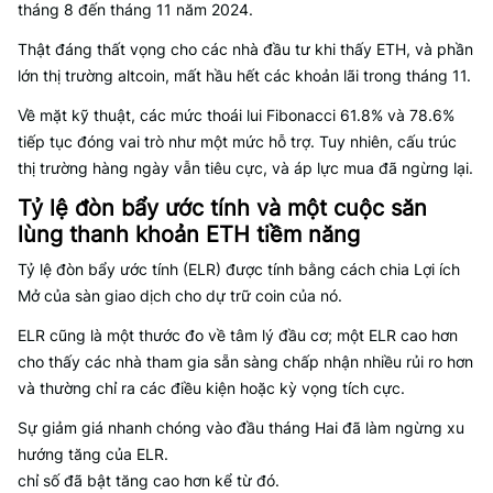
tháng 8 đến tháng 11 năm 2024.
Thật đáng thất vọng cho các nhà đầu tư khi thấy ETH, và phần
lớn thị trường altcoin, mất hầu hết các khoản lãi trong tháng 11.
Về mặt kỹ thuật, các mức thoái lui Fibonacci 61.8% và 78.6%
tiếp tục đóng vai trò như một mức hỗ trợ. Tuy nhiên, cấu trúc
thị trường hàng ngày vẫn tiêu cực, và áp lực mua đã ngừng lại.
Tỷ lệ đòn bẩy ước tính và một cuộc săn
lùng thanh khoản ETH tiềm năng
Tỷ lệ đòn bẩy ước tính (ELR) được tính bằng cách chia Lợi ích
Mở của sàn giao dịch cho dự trữ coin của nó.
ELR cũng là một thước đo về tâm lý đầu cơ; một ELR cao hơn
cho thấy các nhà tham gia sẵn sàng chấp nhận nhiều rủi ro hơn
và thường chỉ ra các điều kiện hoặc kỳ vọng tích cực.
Sự giảm giá nhanh chóng vào đầu tháng Hai đã làm ngừng xu
hướng tăng của ELR.
chỉ số đã bật tăng cao hơn kể từ đó.