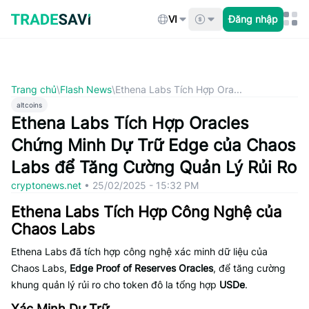
Bỏ
qua
VI
Đăng nhập
nội
dung
Trang chủ
\
Flash News
\
Ethena Labs Tích Hợp Ora...
altcoins
Ethena Labs Tích Hợp Oracles
Chứng Minh Dự Trữ Edge của Chaos
Labs để Tăng Cường Quản Lý Rủi Ro
cryptonews.net
•
25/02/2025 - 15:32 PM
Ethena Labs Tích Hợp Công Nghệ của
Chaos Labs
Ethena Labs đã tích hợp công nghệ xác minh dữ liệu của
Chaos Labs,
Edge Proof of Reserves Oracles
, để tăng cường
khung quản lý rủi ro cho token đô la tổng hợp
USDe
.
Xác Minh Dự Trữ