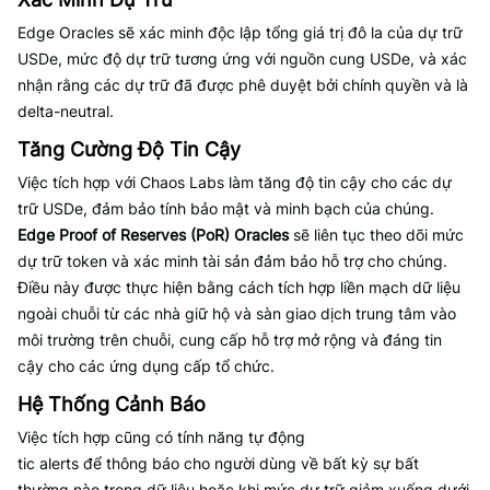
Edge Oracles sẽ xác minh độc lập tổng giá trị đô la của dự trữ
USDe, mức độ dự trữ tương ứng với nguồn cung USDe, và xác
nhận rằng các dự trữ đã được phê duyệt bởi chính quyền và là
delta-neutral.
Tăng Cường Độ Tin Cậy
Việc tích hợp với Chaos Labs làm tăng độ tin cậy cho các dự
trữ USDe, đảm bảo tính bảo mật và minh bạch của chúng.
Edge Proof of Reserves (PoR) Oracles
sẽ liên tục theo dõi mức
dự trữ token và xác minh tài sản đảm bảo hỗ trợ cho chúng.
Điều này được thực hiện bằng cách tích hợp liền mạch dữ liệu
ngoài chuỗi từ các nhà giữ hộ và sàn giao dịch trung tâm vào
môi trường trên chuỗi, cung cấp hỗ trợ mở rộng và đáng tin
cậy cho các ứng dụng cấp tổ chức.
Hệ Thống Cảnh Báo
Việc tích hợp cũng có tính năng tự động
tic alerts để thông báo cho người dùng về bất kỳ sự bất
thường nào trong dữ liệu hoặc khi mức dự trữ giảm xuống dưới