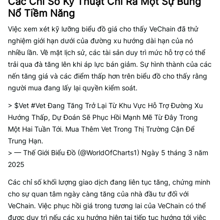
Các Chỉ Số Kỹ Thuật Chỉ Ra Một Sự Bùng
Nổ Tiềm Năng
Việc xem xét kỹ lưỡng biểu đồ giá cho thấy VeChain đã thử
nghiệm giới hạn dưới của đường xu hướng dài hạn của nó
nhiều lần. Về mặt lịch sử, các tài sản duy trì mức hỗ trợ có thể
trải qua đà tăng lên khi áp lực bán giảm. Sự hình thành của các
nến tăng giá và các điểm thấp hơn trên biểu đồ cho thấy rằng
người mua đang lấy lại quyền kiểm soát.
> $Vet #Vet Đang Tăng Trở Lại Từ Khu Vực Hỗ Trợ Đường Xu
Hướng Thấp, Dự Đoán Sẽ Phục Hồi Mạnh Mẽ Từ Đây Trong
Một Hai Tuần Tới. Mua Thêm Vet Trong Thị Trường Cận Để
Trung Hạn.
> — Thế Giới Biểu Đồ (@WorldOfCharts1) Ngày 5 tháng 3 năm
2025
Các chỉ số khối lượng giao dịch đang liên tục tăng, chứng minh
cho sự quan tâm ngày càng tăng của nhà đầu tư đối với
VeChain. Việc phục hồi giá trong tương lai của VeChain có thể
được duy trì nếu các xu hướng hiện tại tiếp tục hướng tới việc