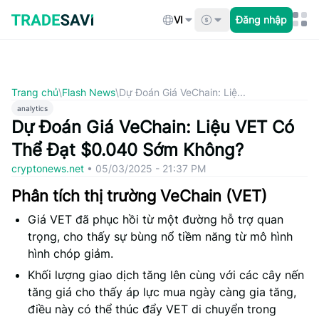
Bỏ
qua
VI
Đăng nhập
nội
dung
Trang chủ
\
Flash News
\
Dự Đoán Giá VeChain: Liệ...
analytics
Dự Đoán Giá VeChain: Liệu VET Có
Thể Đạt $0.040 Sớm Không?
cryptonews.net
•
05/03/2025 - 21:37 PM
Phân tích thị trường VeChain (VET)
Giá VET đã phục hồi từ một đường hỗ trợ quan
trọng, cho thấy sự bùng nổ tiềm năng từ mô hình
hình chóp giảm.
Khối lượng giao dịch tăng lên cùng với các cây nến
tăng giá cho thấy áp lực mua ngày càng gia tăng,
điều này có thể thúc đẩy VET di chuyển trong