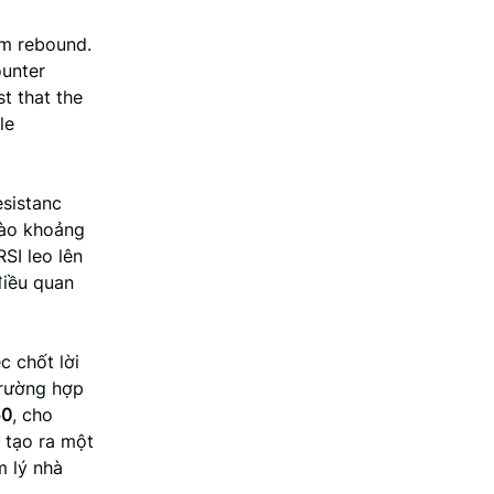
erm rebound.
ounter
t that the
le
sistanc
vào khoảng
SI leo lên
 điều quan
c chốt lời
trường hợp
50
, cho
 tạo ra một
m lý nhà