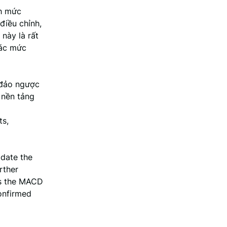
nh mức
điều chỉnh,
này là rất
các mức
 đảo ngược
p nền tảng
ts,
idate the
rther
as the MACD
confirmed