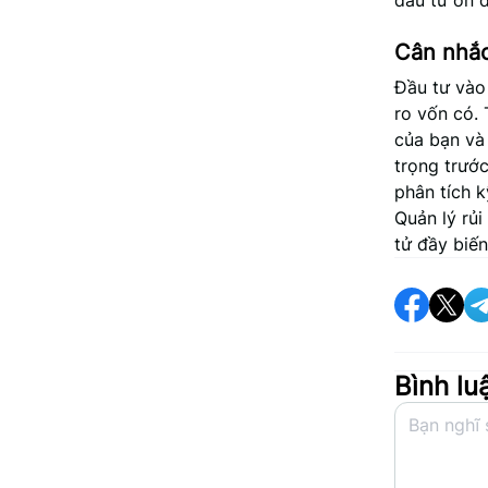
đầu tư ổn đ
Cân nhắc
Đầu tư vào
ro vốn có. 
của bạn và 
trọng trước
phân tích k
Quản lý rủi
tử đầy biế
Bình lu