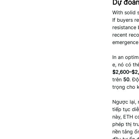
Dự đoán
With solid
If buyers r
resistance
recent reco
emergence 
In an optim
e, nó có t
$2,600–$2
trên
50
. Độ
trọng cho k
Ngược lại, 
tiếp tục d
này, ETH c
phép thị tr
nền tảng ổn