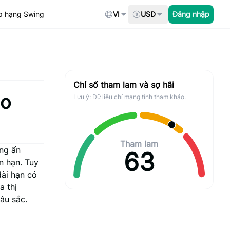
p hạng Swing
VI
USD
Đăng nhập
Chỉ số tham lam và sợ hãi
ho
Lưu ý: Dữ liệu chỉ mang tính tham khảo.
Tham lam
ng ấn
63
n hạn. Tuy
ài hạn có
a thị
âu sắc.