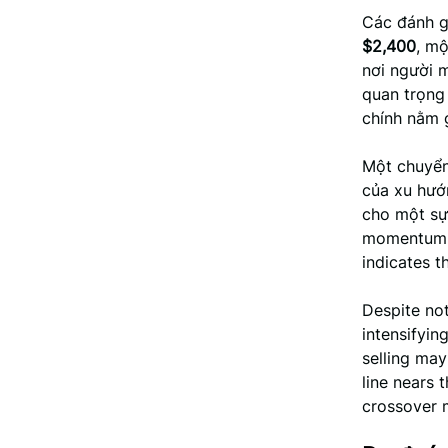
Các đánh g
$2,400
, mộ
nơi người m
quan trọng
chính nằm 
Một chuyển
của xu hướn
cho một sự 
momentum o
indicates t
Despite no
intensifyin
selling ma
line nears 
crossover m