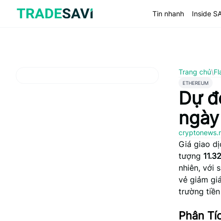
Bỏ
qua
Tin nhanh
Inside S
nội
dung
Trang chủ
\
Fl
ETHEREUM
Dự đ
ngày
cryptonews.
Giá giao dị
tượng
11.3
nhiên, với 
vẻ giảm giá
trường tiền
Phân Tí