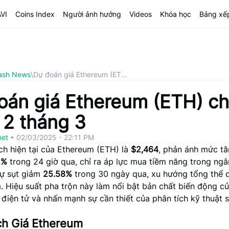
AVI
Coins Index
Người ảnh hưởng
Videos
Khóa học
Bảng xế
ash News
\
Dự đoán giá Ethereum (ET...
oán giá Ethereum (ETH) c
 2 tháng 3
net
•
02/03/2025 - 22:11 PM
ch hiện tại của Ethereum (ETH) là
$2,464
, phản ánh mức tă
2%
trong 24 giờ qua, chỉ ra áp lực mua tiềm năng trong ngắ
sự sụt giảm
25.58%
trong 30 ngày qua, xu hướng tổng thể d
. Hiệu suất pha trộn này làm nổi bật bản chất biến động củ
 điện tử và nhấn mạnh sự cần thiết của phân tích kỹ thuật s
ch Giá Ethereum