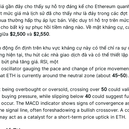
iá gần đây cho thấy sự hỗ trợ đáng kể cho Ethereum qua
t mức giá mà lịch sử đã cho thấy như là đáy trong các đợt 
ua thường hấp thụ áp lực bán. Việc duy trì hỗ trợ trên mức 
 cho bất kỳ sự phục hồi tiềm năng nào. Về mặt kháng cự, 
giữa
$2,500
và
$2,550
.
 động ổn định trên khu vực kháng cự này có thể chỉ ra sự
g hiện tại, thu hút các nhà giao dịch đà và có thể thiết lậ
bứt phá tăng giá. RSI, một
scillator gauging the pace and change of price movemen
hat ETH is currently around the neutral zone (about
45–50
).
t being overbought or oversold, crossing over
50
could val
g buying pressure, while slipping below
40
could suggest fu
y occur. The MACD indicator shows signs of convergence 
the signal line, often foreshadowing a bullish crossover. A 
ay act as a catalyst for a short-term price uptick in ETH.