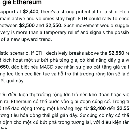
 giá Ethereum
 support at
$2,400
, there’s a strong potential for a short-t
emain active and volumes stay high, ETH could rally to enc
 between
$2,500
and
$2,550
. Such movement would sugges
very is more than a temporary relief and signals the possib
of a new upward trend.
istic scenario, if ETH decisively breaks above the
$2,550
re
hể kích hoạt một sự bứt phá tăng giá, có khả năng đẩy giá 
,650
, đặc biệt nếu MACD xác nhận sự giao cắt tăng giá và R
ng lực tích cực liên tục và hỗ trợ thị trường rộng lớn sẽ là
ết quả này.
nếu điều kiện thị trường rộng lớn trở nên khó đoán hoặc việ
iễn ra, Ethereum có thể bước vào giai đoạn củng cố. Trong 
ó thể dao động trong một khoảng hẹp từ
$2,400
đến
$2,5
ường tiêu hóa động thái giá gần đây. Sự củng cố này có thể
 định cho một cú bứt phá trong tương lai, với điều kiện tâ