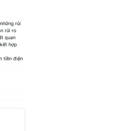
 những rủi
n rủi ro
ất quan
 kết hợp
n tiền điện