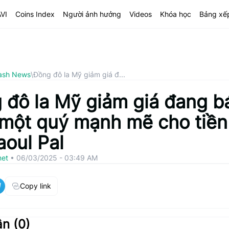
AVI
Coins Index
Người ảnh hưởng
Videos
Khóa học
Bảng xế
ash News
\
Đồng đô la Mỹ giảm giá đ...
 đô la Mỹ giảm giá đang b
 một quý mạnh mẽ cho tiền
aoul Pal
net
•
06/03/2025 - 03:49 AM
Copy link
ận (
0
)