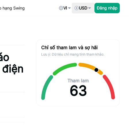
p hạng Swing
VI
USD
Đăng nhập
Chỉ số tham lam và sợ hãi
áo
Lưu ý: Dữ liệu chỉ mang tính tham khảo.
 điện
Tham lam
63