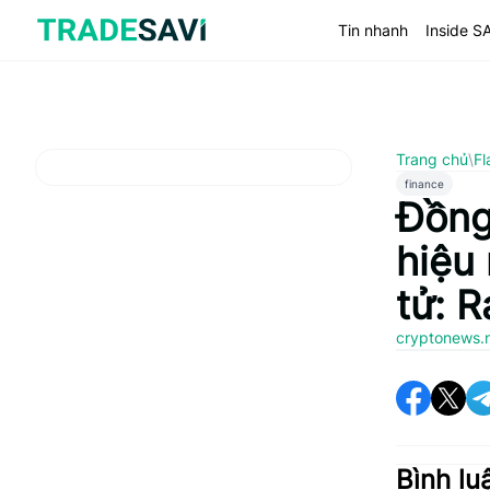
Bỏ
qua
Tin nhanh
Inside S
nội
dung
Trang chủ
\
Fl
finance
Đồng
hiệu
tử: R
cryptonews.
Bình lu