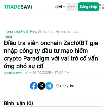
Bỏ
qua
VI
Đăng nhập
nội
dung
Trang chủ
\
Flash News
\
Điều tra viên onchain Za...
other
Điều tra viên onchain ZachXBT gia
nhập công ty đầu tư mạo hiểm
crypto Paradigm với vai trò cố vấn
ứng phó sự cố
cryptonews.net
•
26/02/2025 - 17:04 PM
Copy link
Bình luận (
0
)