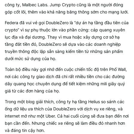
công ty, Malbec Labs. Jump Crypto cũng là một người đóng
góp cốt lõi, thêm vào khả năng băng thông sớm cho mạng lưới.
Federa đã vui vẻ gọi DoubleZero là “dự án hạ tầng đầu tiên của
crypto” vì sự phụ thuộc lớn vào phần cứng: cáp quang xuyên
lục địa và đại dương. Thay vì mua hoặc xây dựng cơ sở hạ
tầng đắt tiền đó, DoubleZero sẽ dựa vào các doanh nghiệp
truyền thông độc lập sẵn sàng kiếm tiền từ những sản phẩm
dưới mức sử dụng của họ.
Toàn bộ điều này gợi nhớ đến cuộc chiến tốc độ trên Phố Wall,
nơi các công ty giao dịch đã chi rất nhiều tiền cho các đường
dây quang học chuyên dụng để tiết kiệm những mili giây quý
giá từ các đơn hàng của họ.
Trong một blog giải thích, công ty hạ tầng Helius so sánh các
ống dữ liệu ưa thích của DoubleZero với dịch vụ xe riêng, và
internet mở như một Uber. Cả hai cuối cùng sẽ đưa bạn đến nơi
bạn cần đến. Nhưng chiếc xe riêng sẽ làm điều đó nhanh hơn
và đáng tin cậy hơn.