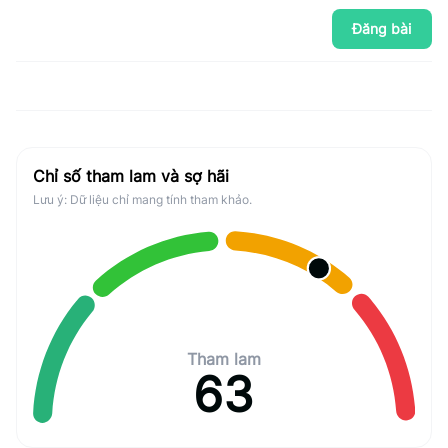
Đăng bài
Chỉ số tham lam và sợ hãi
Lưu ý: Dữ liệu chỉ mang tính tham khảo.
Tham lam
63