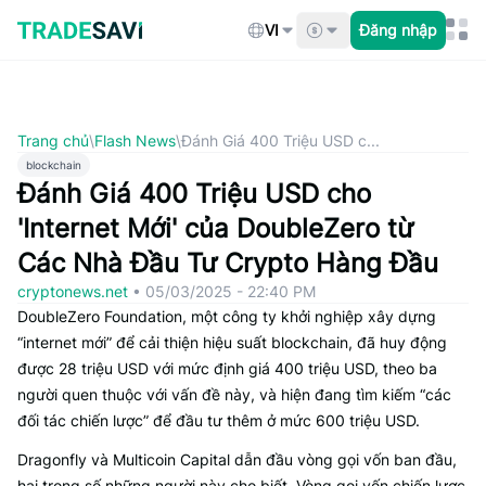
Bỏ
qua
VI
Đăng nhập
nội
dung
Trang chủ
\
Flash News
\
Đánh Giá 400 Triệu USD c...
blockchain
Đánh Giá 400 Triệu USD cho
'Internet Mới' của DoubleZero từ
Các Nhà Đầu Tư Crypto Hàng Đầu
cryptonews.net
•
05/03/2025 - 22:40 PM
DoubleZero Foundation, một công ty khởi nghiệp xây dựng
“internet mới” để cải thiện hiệu suất blockchain, đã huy động
được 28 triệu USD với mức định giá 400 triệu USD, theo ba
người quen thuộc với vấn đề này, và hiện đang tìm kiếm “các
đối tác chiến lược” để đầu tư thêm ở mức 600 triệu USD.
Dragonfly và Multicoin Capital dẫn đầu vòng gọi vốn ban đầu,
hai trong số những người này cho biết. Vòng gọi vốn chiến lược