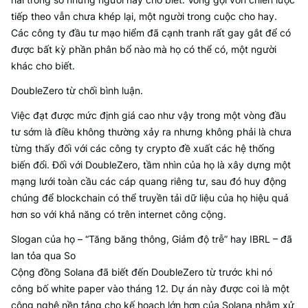
tiếp theo vẫn chưa khép lại, một người trong cuộc cho hay.
Các công ty đầu tư mạo hiểm đã cạnh tranh rất gay gắt để có
được bất kỳ phần phân bổ nào mà họ có thể có, một người
khác cho biết.
DoubleZero từ chối bình luận.
Việc đạt được mức định giá cao như vậy trong một vòng đầu
tư sớm là điều không thường xảy ra nhưng không phải là chưa
từng thấy đối với các công ty crypto đề xuất các hệ thống
biến đổi. Đối với DoubleZero, tầm nhìn của họ là xây dựng một
mạng lưới toàn cầu các cáp quang riêng tư, sau đó huy động
chúng để blockchain có thể truyền tải dữ liệu của họ hiệu quả
hơn so với khả năng có trên internet công cộng.
Slogan của họ – “Tăng băng thông, Giảm độ trễ” hay IBRL – đã
lan tỏa qua So
Cộng đồng Solana đã biết đến DoubleZero từ trước khi nó
công bố white paper vào tháng 12. Dự án này được coi là một
công nghệ nền tảng cho kế hoạch lớn hơn của Solana nhằm xử