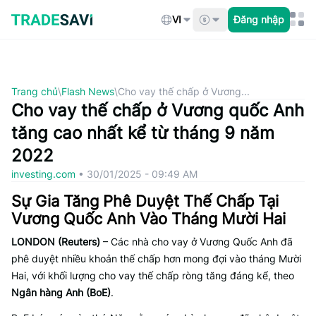
Bỏ
qua
VI
Đăng nhập
nội
dung
Trang chủ
\
Flash News
\
Cho vay thế chấp ở Vương...
Cho vay thế chấp ở Vương quốc Anh
tăng cao nhất kể từ tháng 9 năm
2022
investing.com
•
30/01/2025 - 09:49 AM
Sự Gia Tăng Phê Duyệt Thế Chấp Tại
Vương Quốc Anh Vào Tháng Mười Hai
LONDON (Reuters)
– Các nhà cho vay ở Vương Quốc Anh đã
phê duyệt nhiều khoản thế chấp hơn mong đợi vào tháng Mười
Hai, với khối lượng cho vay thế chấp ròng tăng đáng kể, theo
Ngân hàng Anh (BoE)
.