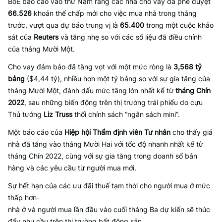
BoE báo cáo vào thứ Năm rằng các nhà cho vay đã phê duyệt
66.526
khoản thế chấp mới cho việc mua nhà trong tháng
trước, vượt qua dự báo trung vị là
65.400
trong một cuộc khảo
sát của
Reuters
và tăng nhẹ so với các số liệu đã điều chỉnh
của tháng Mười Một.
Cho vay đảm bảo đã tăng vọt với một mức ròng là
3,568 tỷ
bảng
($4,44 tỷ), nhiều hơn một tỷ bảng so với sự gia tăng của
tháng Mười Một, đánh dấu mức tăng lớn nhất kể từ
tháng Chín
2022
, sau những biến động trên thị trường trái phiếu do cựu
Thủ tướng
Liz Truss
thổi chính sách “ngân sách mini”.
Một báo cáo của
Hiệp hội Thẩm định viên Tư nhân
cho thấy giá
nhà đã tăng vào tháng Mười Hai với tốc độ nhanh nhất kể từ
tháng Chín 2022, cùng với sự gia tăng trong doanh số bán
hàng và các yêu cầu từ người mua mới.
Sự hết hạn của các ưu đãi thuế tạm thời cho người mua ở mức
thấp hơn-
nhà ở và người mua lần đầu vào cuối tháng Ba dự kiến sẽ thúc
đẩy nhu cầu trên thị trường bất động sản.