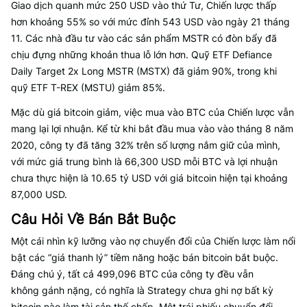
Giao dịch quanh mức 250 USD vào thứ Tư, Chiến lược thấp
hơn khoảng 55% so với mức đỉnh 543 USD vào ngày 21 tháng
11. Các nhà đầu tư vào các sản phẩm MSTR có đòn bẩy đã
chịu đựng những khoản thua lỗ lớn hơn. Quỹ ETF Defiance
Daily Target 2x Long MSTR (MSTX) đã giảm 90%, trong khi
quỹ ETF T-REX (MSTU) giảm 85%.
Mặc dù giá bitcoin giảm, việc mua vào BTC của Chiến lược vẫn
mang lại lợi nhuận. Kể từ khi bắt đầu mua vào vào tháng 8 năm
2020, công ty đã tăng 32% trên số lượng nắm giữ của mình,
với mức giá trung bình là 66,300 USD mỗi BTC và lợi nhuận
chưa thực hiện là 10.65 tỷ USD với giá bitcoin hiện tại khoảng
87,000 USD.
Câu Hỏi Về Bán Bắt Buộc
Một cái nhìn kỹ lưỡng vào nợ chuyển đổi của Chiến lược làm nổi
bật các “giá thanh lý” tiềm năng hoặc bán bitcoin bắt buộc.
Đáng chú ý, tất cả 499,096 BTC của công ty đều vẫn
không gánh nặng, có nghĩa là Strategy chưa ghi nợ bất kỳ
bitcoin nào làm tài sản thế chấp. Một trái phiếu chuyển đổi