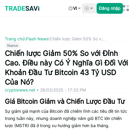
Bỏ
qua
VI
Đăng nhập
nội
dung
Trang chủ
\
Flash News
\
Chiến lược Giảm 50% So v...
finance
Chiến lược Giảm 50% So với Đỉnh
Cao. Điều này Có Ý Nghĩa Gì Đối Với
Khoản Đầu Tư Bitcoin 43 Tỷ USD
Của Nó?
cryptonews.net
•
26/02/2025 - 17:32 PM
Giá Bitcoin Giảm và Chiến Lược Đầu Tư
Sự giảm giá mạnh của Bitcoin đã chiếm lĩnh các tiêu đề tin tức
trong tuần này, nhưng doanh nghiệp nắm giữ BTC lớn chiến
lược (MSTR) đã ở trong xu hướng giảm hơn ba tháng.