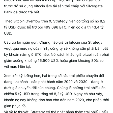
trước đó sử dụng bitcoin làm tài sản thế chấp với Silvergate
Bank đã được trả hết.
Theo Bitcoin Overflow trên X, Strategy hiện có tổng số nợ 8,2
tỷ USD, được hỗ trợ bởi 499,096 BTC, hiện có giá trị 43,4 tỷ
USD.
Câu trả lời ngắn gọn: Chừng nào giá trị bitcoin của Strategy
vượt quá mức nợ của mình, công ty sẽ không cần phải bán bất
kỳ khoản nắm giữ BTC nào. Nói cách khác, giá bitcoin cần phải
giảm xuống khoảng 16,500 USD, hoặc giảm khoảng 80% so
với mức hiện tại.
Xem xét kỹ lưỡng hơn, hai trong số sáu trái phiếu chuyển đổi
đang lưu hành—các phát hành năm 2029 và 2030—đang ở
dưới giá chuyển đổi của chúng. Chúng là những trái phiếu lớn,
chiếm 5 tỷ USD trong tổng số 8,2 tỷ USD. Ngay cả như vậy,
khoản nợ này không đáo hạn cho đến năm 2029, cho phép thời
gian phục hồi.
Và về lý thuyết, Strategy có thể phát hành thêm trái phiếu, nếu