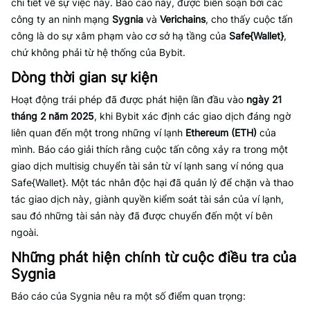
chi tiết về sự việc này. Báo cáo này, được biên soạn bởi các
công ty an ninh mạng
Sygnia
và
Verichains
, cho thấy cuộc tấn
công là do sự xâm phạm vào cơ sở hạ tầng của
Safe{Wallet}
,
chứ không phải từ hệ thống của Bybit.
Dòng thời gian sự kiện
Hoạt động trái phép đã được phát hiện lần đầu vào
ngày 21
tháng 2 năm 2025
, khi Bybit xác định các giao dịch đáng ngờ
liên quan đến một trong những ví lạnh
Ethereum (ETH)
của
mình. Báo cáo giải thích rằng cuộc tấn công xảy ra trong một
giao dịch multisig chuyển tài sản từ ví lạnh sang ví nóng qua
Safe{Wallet}. Một tác nhân độc hại đã quản lý để chặn và thao
tác giao dịch này, giành quyền kiểm soát tài sản của ví lạnh,
sau đó những tài sản này đã được chuyển đến một ví bên
ngoài.
Những phát hiện chính từ cuộc điều tra của
Sygnia
Báo cáo của Sygnia nêu ra một số điểm quan trọng: