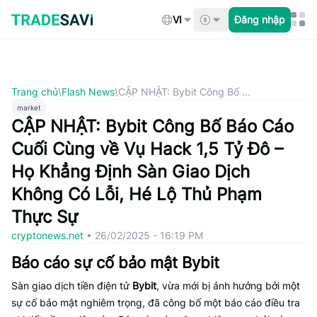
Bỏ
qua
VI
Đăng nhập
nội
dung
Trang chủ
\
Flash News
\
CẬP NHẬT: Bybit Công Bố ...
market
CẬP NHẬT: Bybit Công Bố Báo Cáo
Cuối Cùng về Vụ Hack 1,5 Tỷ Đô –
Họ Khẳng Định Sàn Giao Dịch
Không Có Lỗi, Hé Lộ Thủ Phạm
Thực Sự
cryptonews.net
•
26/02/2025 - 16:19 PM
Báo cáo sự cố bảo mật Bybit
Sàn giao dịch tiền điện tử
Bybit
, vừa mới bị ảnh hưởng bởi một
sự cố bảo mật nghiêm trọng, đã công bố một báo cáo điều tra