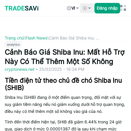
Bỏ
qua
VI
Đăng nhập
nội
dung
Trang chủ
\
Flash News
\
Cảnh Báo Giá Shiba Inu: ...
analytics
Cảnh Báo Giá Shiba Inu: Mất Hỗ Trợ
Này Có Thể Thêm Một Số Không
cryptonews.net
•
25/02/2025 - 16:24 PM
Tiền điện tử theo chủ đề chó Shiba Inu
(SHIB)
Shiba Inu (SHIB) đang ở một điểm quan trọng, đối mặt với sự
suy giảm tiềm năng nếu nó giảm xuống dưới hỗ trợ quan trọng,
điều này có thể thêm một số không vào giá của nó.
Tính đến thời điểm hiện tại, SHIB đã giảm 6.44% trong 24 giờ
qua, giao dịch ở mức 0.00001387 đô la sau khi chạm mức