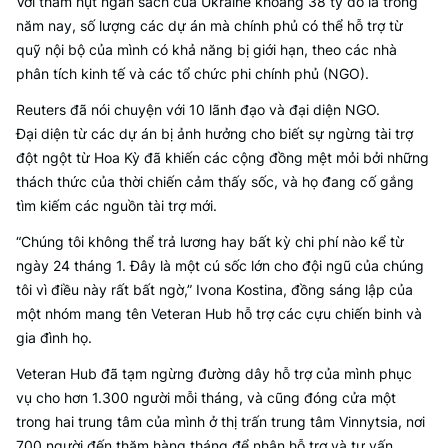
Với thâm hụt ngân sách của Ukraine khoảng 38 tỷ đô la trong
năm nay, số lượng các dự án mà chính phủ có thể hỗ trợ từ
quỹ nội bộ của mình có khả năng bị giới hạn, theo các nhà
phân tích kinh tế và các tổ chức phi chính phủ (NGO).
Reuters đã nói chuyện với 10 lãnh đạo và đại diện NGO.
Đại diện từ các dự án bị ảnh hưởng cho biết sự ngừng tài trợ
đột ngột từ Hoa Kỳ đã khiến các cộng đồng mệt mỏi bởi những
thách thức của thời chiến cảm thấy sốc, và họ đang cố gắng
tìm kiếm các nguồn tài trợ mới.
“Chúng tôi không thể trả lương hay bất kỳ chi phí nào kể từ
ngày 24 tháng 1. Đây là một cú sốc lớn cho đội ngũ của chúng
tôi vì điều này rất bất ngờ,” Ivona Kostina, đồng sáng lập của
một nhóm mang tên Veteran Hub hỗ trợ các cựu chiến binh và
gia đình họ.
Veteran Hub đã tạm ngừng đường dây hỗ trợ của mình phục
vụ cho hơn 1.300 người mỗi tháng, và cũng đóng cửa một
trong hai trung tâm của mình ở thị trấn trung tâm Vinnytsia, nơi
700 người đến thăm hàng tháng để nhận hỗ trợ và tư vấn,