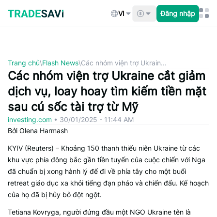
Bỏ
qua
VI
Đăng nhập
nội
dung
Trang chủ
\
Flash News
\
Các nhóm viện trợ Ukrain...
Các nhóm viện trợ Ukraine cắt giảm
dịch vụ, loay hoay tìm kiếm tiền mặt
sau cú sốc tài trợ từ Mỹ
investing.com
•
30/01/2025 - 11:44 AM
Bởi Olena Harmash
KYIV (Reuters) – Khoảng 150 thanh thiếu niên Ukraine từ các
khu vực phía đông bắc gần tiền tuyến của cuộc chiến với Nga
đã chuẩn bị xong hành lý để đi về phía tây cho một buổi
retreat giáo dục xa khỏi tiếng đạn pháo và chiến đấu. Kế hoạch
của họ đã bị hủy bỏ đột ngột.
Tetiana Kovryga, người đứng đầu một NGO Ukraine tên là