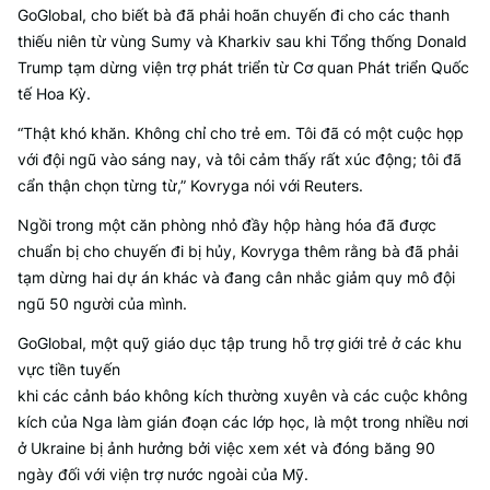
GoGlobal, cho biết bà đã phải hoãn chuyến đi cho các thanh
thiếu niên từ vùng Sumy và Kharkiv sau khi Tổng thống Donald
Trump tạm dừng viện trợ phát triển từ Cơ quan Phát triển Quốc
tế Hoa Kỳ.
“Thật khó khăn. Không chỉ cho trẻ em. Tôi đã có một cuộc họp
với đội ngũ vào sáng nay, và tôi cảm thấy rất xúc động; tôi đã
cẩn thận chọn từng từ,” Kovryga nói với Reuters.
Ngồi trong một căn phòng nhỏ đầy hộp hàng hóa đã được
chuẩn bị cho chuyến đi bị hủy, Kovryga thêm rằng bà đã phải
tạm dừng hai dự án khác và đang cân nhắc giảm quy mô đội
ngũ 50 người của mình.
GoGlobal, một quỹ giáo dục tập trung hỗ trợ giới trẻ ở các khu
vực tiền tuyến
khi các cảnh báo không kích thường xuyên và các cuộc không
kích của Nga làm gián đoạn các lớp học, là một trong nhiều nơi
ở Ukraine bị ảnh hưởng bởi việc xem xét và đóng băng 90
ngày đối với viện trợ nước ngoài của Mỹ.